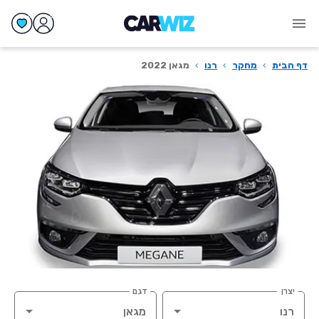
דף הבית
›
מחקר
›
רנו
›
מגאן 2022
יצרן
דגם