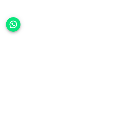
אפשר לעזור?
למעלה
רכבים
מי אנחנו
סננים מומלצים
מסחריות
מגזין
תקנון
משאיות
אינדקס סוכנויות
נגישות
בדיקת מימון
שאלות ותשובות
מדיניות פרטיות
טרייד אין
אבטחת מידע