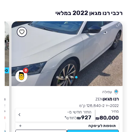
רכבי רנו מגאן 2022 במלאי
8
2,000 ₪ ה
עפולה
רנו מגאן
רנו
ZEN
2022
יד 2
128,840 ק״מ
022
מחיר
00 ₪
החזר חודשי מ-
927
00
80,000
₪
לחודש
*
₪
תוספות לעיסקה
תו