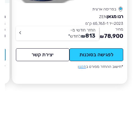
בפריסה ארצית
רנו מגאן
רנו
ZEN
2023
יד 1
65,763 ק״מ
023
מחיר
מחי
החזר חודשי מ-
813
00
78,900
₪
לחודש
*
₪
לפגישה בסוכנות
יצירת קשר
*חישוב ההחזר מפורט ב
תקנון
*חי