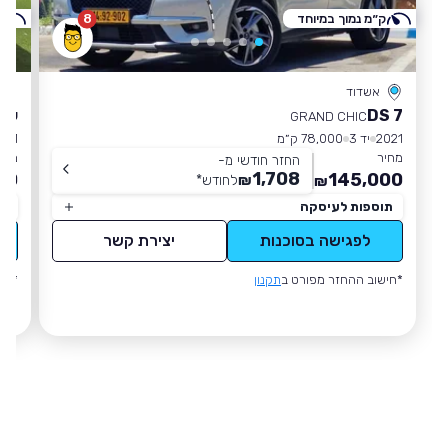
ק״מ נמוך במיוחד
8
ק
אשדוד
DS 7
שבר
GRAND CHIC
2021
יד 3
78,000 ק״מ
021
מחיר
מחי
החזר חודשי מ-
1,708
00
145,000
₪
לחודש
*
₪
תוספות לעיסקה
תו
לפגישה בסוכנות
יצירת קשר
*חישוב ההחזר מפורט ב
תקנון
*חי