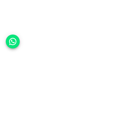
אפשר לעזור?
למעלה
רכבים
מי אנחנו
סננים מומלצים
מסחריות
מגזין
תקנון
משאיות
אינדקס סוכנויות
נגישות