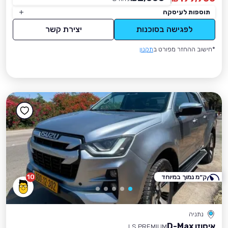
תוספות לעיסקה
לפגישה בסוכנות
יצירת קשר
*חישוב ההחזר מפורט ב
תקנון
ק״מ נמוך במיוחד
10
נתניה
איסוזו D-Max
LS PREMIUM