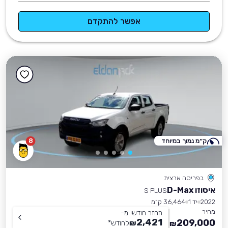
אפשר להתקדם
ק״מ נמוך במיוחד
8
בפריסה ארצית
איסוזו D-Max
S PLUS
2022
יד 1
36,464 ק״מ
מחיר
החזר חודשי מ-
2,421
209,000
₪
לחודש
*
₪