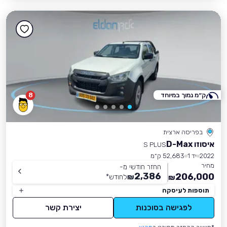
ק״מ נמוך במיוחד
8
בפריסה ארצית
איסוזו D-Max
S PLUS
2022
יד 1
52,683 ק״מ
מחיר
החזר חודשי מ-
2,386
206,000
₪
לחודש
*
₪
תוספות לעיסקה
לפגישה בסוכנות
יצירת קשר