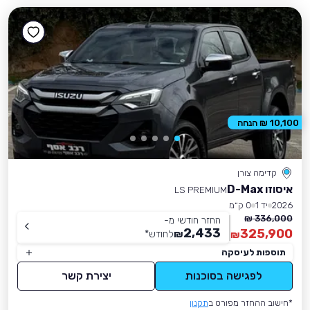
10,100 ₪ הנחה
קדימה צורן
איסוזו D-Max
LS PREMIUM
2026
יד 1
0 ק״מ
336,000 ₪
החזר חודשי מ-
2,433
325,900
₪
לחודש
*
₪
תוספות לעיסקה
לפגישה בסוכנות
יצירת קשר
*חישוב ההחזר מפורט ב
תקנון