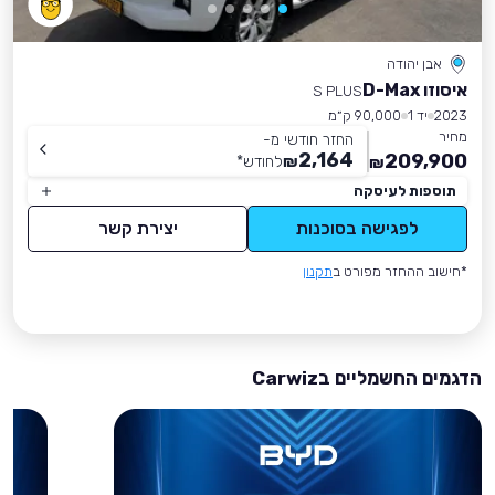
אבן יהודה
איסוזו D-Max
S PLUS
2023
יד 1
90,000 ק״מ
מחיר
החזר חודשי מ-
2,164
209,900
₪
לחודש
*
₪
תוספות לעיסקה
לפגישה בסוכנות
יצירת קשר
*חישוב ההחזר מפורט ב
תקנון
הדגמים החשמליים בCarwiz