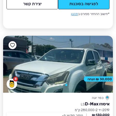
לפגישה בסוכנות
יצירת קשר
*חישוב ההחזר מפורט ב
תקנון
8
30,000 ₪ הנחה
כפר יונה
איסוזו D-Max
LS
2019
יד 2
280,000 ק״מ
130,000 ₪
החזר חודשי מ-