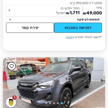
2016
יד 1
390,000 ק״מ
מחיר
החזר חודשי מ-
1,711
49,000
₪
לחודש
*
₪
תוספות לעיסקה
לפגישה בסוכנות
יצירת קשר
*חישוב ההחזר מפורט ב
תקנון
1