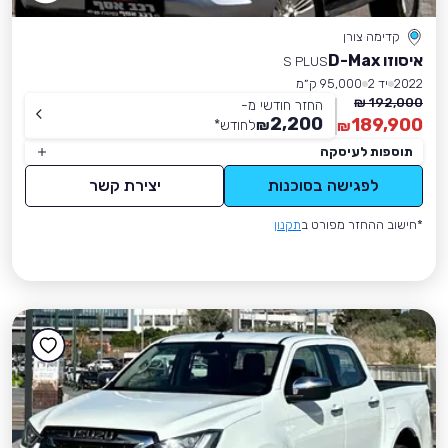
קדימה צורן
איסוזו D-Max
S PLUS
2022
יד 2
95,000 ק״מ
192,000 ₪
החזר חודשי מ-
2,200
189,900
₪
לחודש
*
₪
תוספות לעיסקה
לפגישה בסוכנות
יצירת קשר
*חישוב ההחזר מפורט ב
תקנון