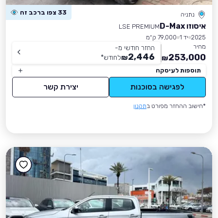
33 צפו ברכב זה
נתניה
איסוזו D-Max
LSE PREMIUM
2025
יד 1
79,000 ק״מ
מחיר
החזר חודשי מ-
2,446
253,000
₪
לחודש
*
₪
תוספות לעיסקה
לפגישה בסוכנות
יצירת קשר
*חישוב ההחזר מפורט ב
תקנון