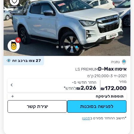
9
27 צפו ברכב זה
נתניה
איסוזו D-Max
LS PREMIUM
2021
יד 3
210,000 ק״מ
מחיר
החזר חודשי מ-
2,026
172,000
₪
לחודש
*
₪
תוספות לעיסקה
לפגישה בסוכנות
יצירת קשר
*חישוב ההחזר מפורט ב
תקנון