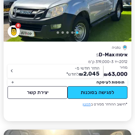
8
נתניה
איסוזו D-Max
S
2012
יד 3
319,000 ק״מ
מחיר
החזר חודשי מ-
2,045
63,000
₪
לחודש
*
₪
תוספות לעיסקה
לפגישה בסוכנות
יצירת קשר
*חישוב ההחזר מפורט ב
תקנון