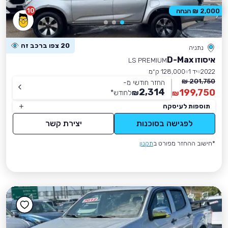
10
2,000 ₪ הנחה
20 צפו ברכב זה
נתניה
איסוזו D-Max
LS PREMIUM
2022
יד 1
128,000 ק״מ
201,750 ₪
החזר חודשי מ-
2,314
199,750
₪
לחודש
*
₪
תוספות לעיסקה
לפגישה בסוכנות
יצירת קשר
*חישוב ההחזר מפורט ב
תקנון