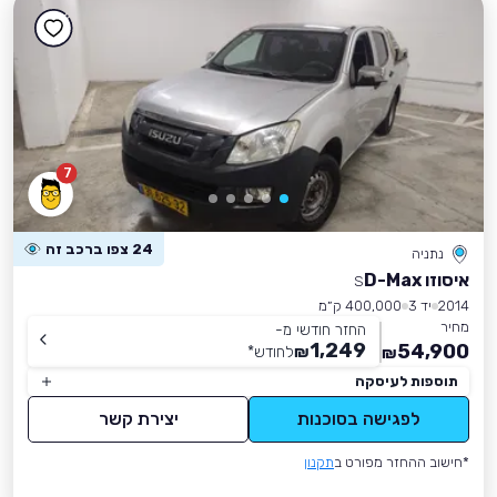
7
24 צפו ברכב זה
נתניה
איסוזו D-Max
S
2014
יד 3
400,000 ק״מ
מחיר
החזר חודשי מ-
1,249
54,900
₪
לחודש
*
₪
תוספות לעיסקה
לפגישה בסוכנות
יצירת קשר
*חישוב ההחזר מפורט ב
תקנון