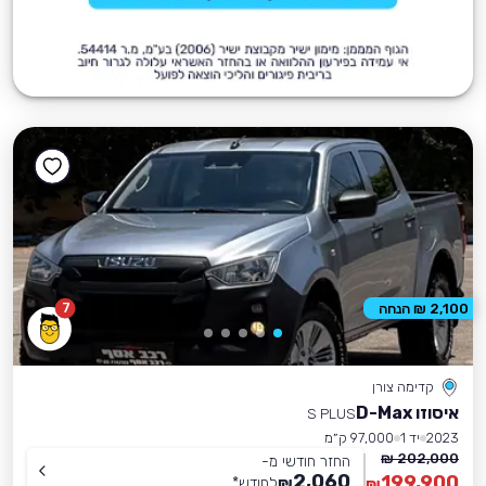
7
2,100 ₪ הנחה
קדימה צורן
איסוזו D-Max
S PLUS
2023
יד 1
97,000 ק״מ
202,000 ₪
החזר חודשי מ-
2,060
199,900
₪
לחודש
*
₪