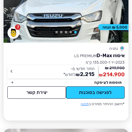
7
5,000 ₪ הנחה
נתניה
איסוזו D-Max
LS PREMIUM
2023
יד 1
135,000 ק״מ
219,900 ₪
החזר חודשי מ-
2,215
214,900
₪
לחודש
*
₪
תוספות לעיסקה
לפגישה בסוכנות
יצירת קשר
*חישוב ההחזר מפורט ב
תקנון