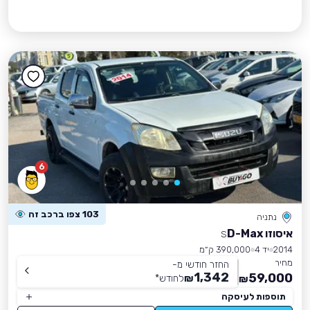
6
103 צפו ברכב זה
נתניה
איסוזו D-Max
S
2014
יד 4
390,000 ק״מ
מחיר
החזר חודשי מ-
1,342
59,000
₪
לחודש
*
₪
תוספות לעיסקה