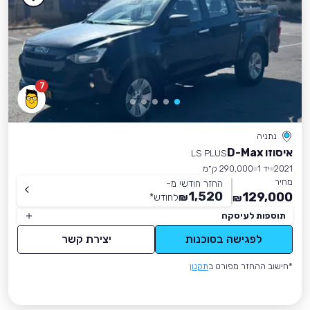
7
נתניה
איסוזו D-Max
LS PLUS
2021
יד 1
290,000 ק״מ
מחיר
החזר חודשי מ-
1,520
129,000
₪
לחודש
*
₪
תוספות לעיסקה
לפגישה בסוכנות
יצירת קשר
*חישוב ההחזר מפורט ב
תקנון