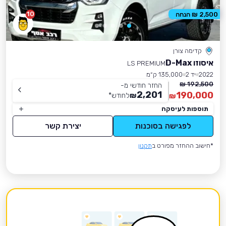
10
2,500 ₪ הנחה
קדימה צורן
איסוזו D-Max
LS PREMIUM
2022
יד 2
135,000 ק״מ
192,500 ₪
החזר חודשי מ-
2,201
190,000
₪
לחודש
*
₪
תוספות לעיסקה
לפגישה בסוכנות
יצירת קשר
*חישוב ההחזר מפורט ב
תקנון