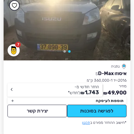
7
נתניה
איסוזו D-Max
S
2016
יד 1
360,000 ק״מ
מחיר
החזר חודשי מ-
1,743
49,900
₪
לחודש
*
₪
תוספות לעיסקה
לפגישה בסוכנות
יצירת קשר
*חישוב ההחזר מפורט ב
תקנון