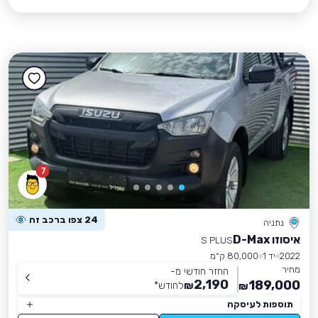
7
24 צפו ברכב זה
נתניה
איסוזו D-Max
S PLUS
2022
יד 1
80,000 ק״מ
מחיר
החזר חודשי מ-
2,190
189,000
₪
לחודש
*
₪
תוספות לעיסקה