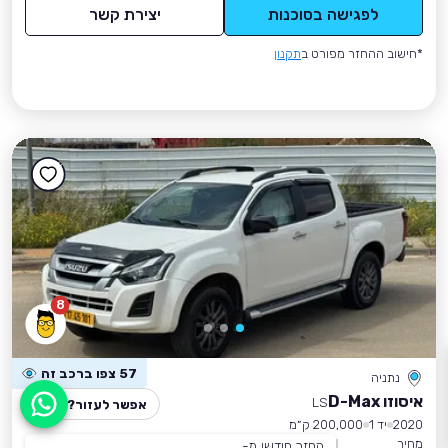
לפגישה בסוכנות
יצירת קשר
*חישוב ההחזר מפורט ב
תקנון
8
57 צפו ברכב זה
נתניה
איסוזו D-Max
LS
אפשר לעזור?
2020
יד 1
200,000 ק״מ
מחיר
החזר חודשי מ-