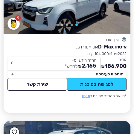
9
אבן יהודה
איסוזו D-Max
LS PREMIUM
2022
יד 1
104,000 ק״מ
מחיר
החזר חודשי מ-
2,165
186,900
₪
לחודש
*
₪
תוספות לעיסקה
לפגישה בסוכנות
יצירת קשר
*חישוב ההחזר מפורט ב
תקנון