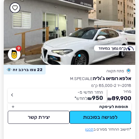
ק״מ נמוך במיוחד
9
22 צפו ברכב זה
פתח תקווה
אלפא רומיאו ג'וליה
M.SPECIALE
2018
יד 2
85,000 ק״מ
מחיר
החזר חודשי מ-
950
89,900
₪
לחודש
*
₪
תוספות לעיסקה
לפגישה בסוכנות
יצירת קשר
*חישוב ההחזר מפורט ב
תקנון