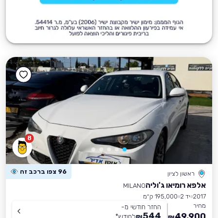
8
96 צפו ברכב זה
ראשון לציון
אלפא רומיאו ג'וליה
MILANO
2017
יד 2
195,000 ק״מ
מחיר
החזר חודשי מ-
544
49,900
₪
לחודש
*
₪