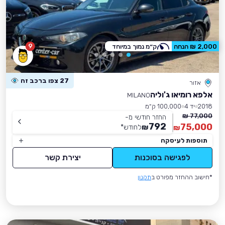
9
2,000 ₪ הנחה
ק״מ נמוך במיוחד
27 צפו ברכב זה
אזור
אלפא רומיאו ג'וליה
MILANO
2018
יד 4
100,000 ק״מ
77,000 ₪
החזר חודשי מ-
792
75,000
₪
לחודש
*
₪
תוספות לעיסקה
לפגישה בסוכנות
יצירת קשר
*חישוב ההחזר מפורט ב
תקנון