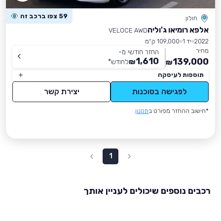
59 צפו ברכב זה
חולון
אלפא רומיאו ג'וליה
VELOCE AWD
2022
יד 1
109,000 ק״מ
מחיר
החזר חודשי מ-
1,610
139,000
₪
לחודש
*
₪
תוספות לעיסקה
לפגישה בסוכנות
יצירת קשר
*חישוב ההחזר מפורט ב
תקנון
1
רכבים נוספים שיכולים לעניין אותך