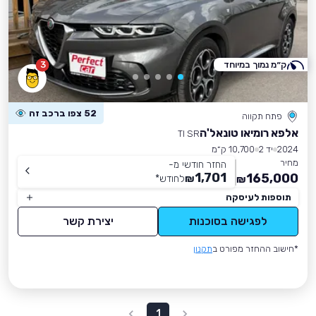
ק״מ נמוך במיוחד
3
52 צפו ברכב זה
פתח תקווה
אלפא רומיאו טונאל'ה
TI SR
2024
יד 2
10,700 ק״מ
מחיר
החזר חודשי מ-
1,701
165,000
₪
לחודש
*
₪
תוספות לעיסקה
לפגישה בסוכנות
יצירת קשר
*חישוב ההחזר מפורט ב
תקנון
1