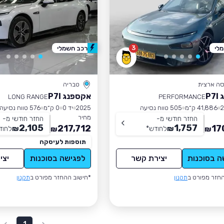
3
לי
רכב חשמלי
סה ארצית
טבריה
P
אקספנג P7I
LONG RANGE
PERFORMANCE
41,886 ק״מ
505 טווח נסיעה
2025
יד 0
0 ק״מ
576 טווח נסיעה
מחיר
החזר חודשי מ-
החזר חודשי מ-
2,105
1,757
217,712
17
₪
לחודש
*
₪
לחוד
₪
₪
תוספות לעיסקה
ה בסוכנות
יצירת קשר
לפגישה בסוכנות
יצי
חזר מפורט ב
תקנון
*חישוב ההחזר מפורט ב
תקנון