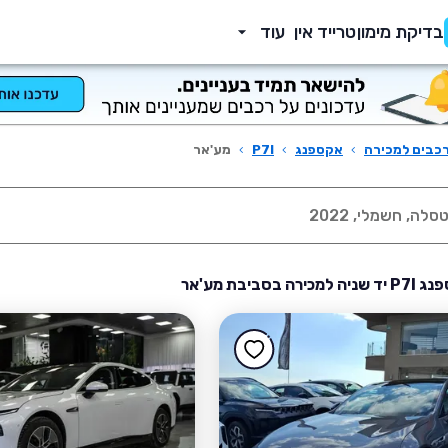
בדיקת מימון
טרייד אין
עוד
כבים למכירה
›
אקספנג
›
P7I
›
מע'אר
ה בסביבת מע'אר