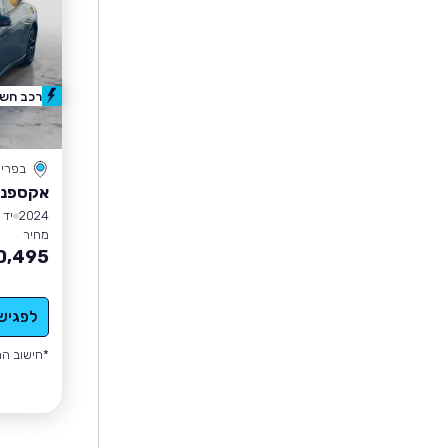
רכב חשמ
בפרי
אקספנג 7I
2024
יד 2
מחיר
0,495
לפגיש
*חישוב הה