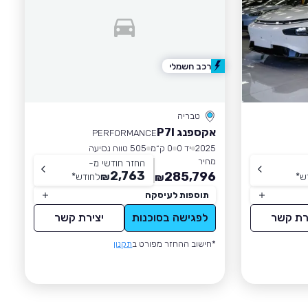
רכב חשמלי
טבריה
אקספנג P7I
PERFORMANCE
2025
יד 0
0 ק״מ
505 טווח נסיעה
מחיר
החזר חודשי מ-
2,763
285,796
ש
*
₪
לחודש
*
₪
תוספות לעיסקה
רת קשר
לפגישה בסוכנות
יצירת קשר
*חישוב ההחזר מפורט ב
תקנון