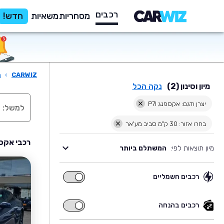
רכבים
מסחריות
משאיות
חדש!
CARWIZ
›
ר
מיון וסינון (2)
נקה הכל
יצרן ודגם: אקספנג P7I
בחרו אזור: 30 ק"מ סביב מע'אר
רכבי אקספנג P7I יד שניה למכיר
מיון תוצאות לפי:
המשתלם ביותר
רכבים חשמליים
רכבים
חשמליים
רכבים בהנחה
רכבים
בהנחה