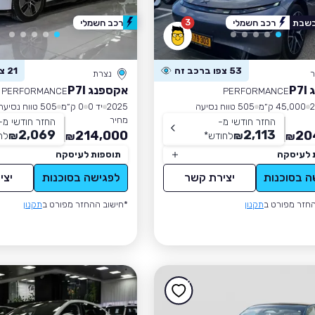
3
בשבת
רכב חשמלי
רכב חשמלי
53 צפו ברכב זה
21 צפו ברכב זה
ר
נצרת
P
אקספנג P7I
PERFORMANCE
PERFORMANCE
45,000 ק״מ
505 טווח נסיעה
2025
יד 0
0 ק״מ
505 טווח נסיעה
מחיר
החזר חודשי מ-
החזר חודשי מ-
2,069
2,113
214,000
20
₪
לחודש
*
₪
לח
₪
₪
 לעיסקה
תוספות לעיסקה
ה בסוכנות
יצירת קשר
לפגישה בסוכנות
יצי
חזר מפורט ב
תקנון
*חישוב ההחזר מפורט ב
תקנון