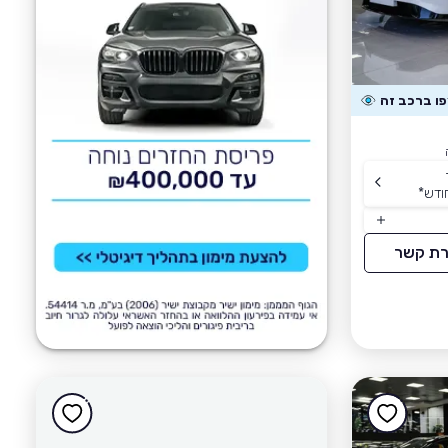
ודש
*
רת קשר