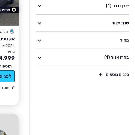
יצרן ודגם (1)
פתוח 
שנת ייצור
מע'א
אקספנג 7I
מחיר
2024
יד 2
מחיר
בחרו אזור (1)
4,999
תוספות
סננים נוספים
לפגיש
*חישוב הה