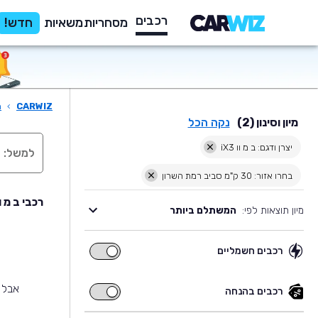
רכבים
מסחריות
משאיות
חדש!
CARWIZ
›
ר
מיון וסינון (2)
נקה הכל
יצרן ודגם: ב מ וו iX3
בחרו אזור: 30 ק"מ סביב רמת השרון
רכבי ב מ וו iX3 יד שניה למכירה בסביבת רמת
מיון תוצאות לפי:
המשתלם ביותר
רכבים חשמליים
רכבים
חשמליים
אבל 
רכבים בהנחה
רכבים
בהנחה