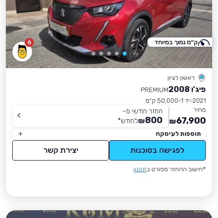
ק״מ נמוך במיוחד
6
ראשון לציון
פיג'ו 2008
PREMIUM
2021
יד 1
50,000 ק״מ
מחיר
החזר חודשי מ-
800
67,900
₪
לחודש
*
₪
תוספות לעיסקה
לפגישה בסוכנות
יצירת קשר
*חישוב ההחזר מפורט ב
תקנון