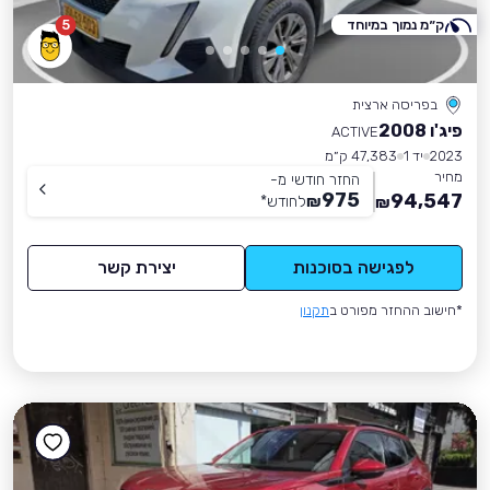
ק״מ נמוך במיוחד
5
בפריסה ארצית
פיג'ו 2008
ACTIVE
2023
יד 1
47,383 ק״מ
מחיר
החזר חודשי מ-
975
94,547
₪
לחודש
*
₪
לפגישה בסוכנות
יצירת קשר
*חישוב ההחזר מפורט ב
תקנון