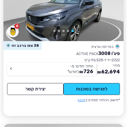
8
38 צפו ברכב זה
בפריסה ארצית
פיג'ו 3008
ACTIVE PACK
2022
יד 1
96,528 ק״מ
מחיר
החזר חודשי מ-
726
62,694
₪
לחודש
*
₪
לפגישה בסוכנות
יצירת קשר
*חישוב ההחזר מפורט ב
תקנון