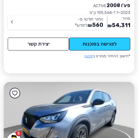
פיג'ו 2008
ACTIVE
2023
יד 1
105,564 ק״מ
מחיר
החזר חודשי מ-
560
54,311
₪
לחודש
*
₪
לפגישה בסוכנות
יצירת קשר
*חישוב ההחזר מפורט ב
תקנון
5