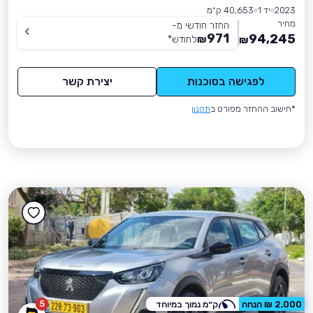
2023
יד 1
40,653 ק״מ
מחיר
החזר חודשי מ-
971
94,245
₪
לחודש
*
₪
לפגישה בסוכנות
יצירת קשר
*חישוב ההחזר מפורט ב
תקנון
5
2,000 ₪ הנחה
ק״מ נמוך במיוחד