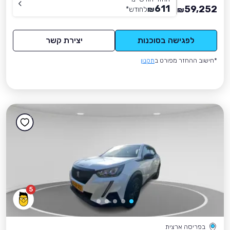
611
59,252
₪
לחודש
*
₪
לפגישה בסוכנות
יצירת קשר
*חישוב ההחזר מפורט ב
תקנון
5
בפריסה ארצית