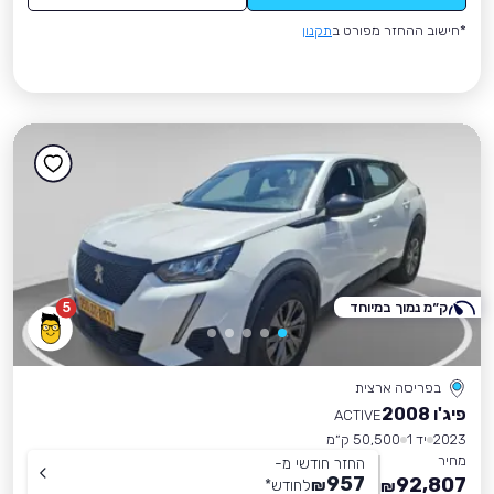
*חישוב ההחזר מפורט ב
תקנון
ק״מ נמוך במיוחד
5
בפריסה ארצית
פיג'ו 2008
ACTIVE
2023
יד 1
50,500 ק״מ
מחיר
החזר חודשי מ-
957
92,807
₪
לחודש
*
₪