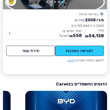
בפריסה ארצית
פיג'ו 2008
ACTIVE
2023
יד 1
105,044 ק״מ
מחיר
החזר חודשי מ-
558
54,138
₪
לחודש
*
₪
לפגישה בסוכנות
יצירת קשר
*חישוב ההחזר מפורט ב
תקנון
הדגמים החשמליים בCarwiz