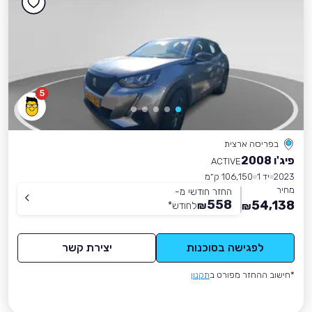
5
בפריסה ארצית
פיג'ו 2008
ACTIVE
2023
יד 1
106,150 ק״מ
מחיר
החזר חודשי מ-
558
54,138
₪
לחודש
*
₪
לפגישה בסוכנות
יצירת קשר
*חישוב ההחזר מפורט ב
תקנון