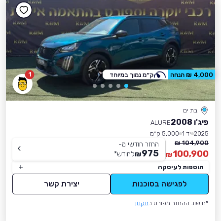
1
4,000 ₪ הנחה
ק״מ נמוך במיוחד
בת ים
פיג'ו 2008
ALURE
2025
יד 1
5,000 ק״מ
104,900 ₪
החזר חודשי מ-
975
100,900
₪
לחודש
*
₪
תוספות לעיסקה
לפגישה בסוכנות
יצירת קשר
*חישוב ההחזר מפורט ב
תקנון