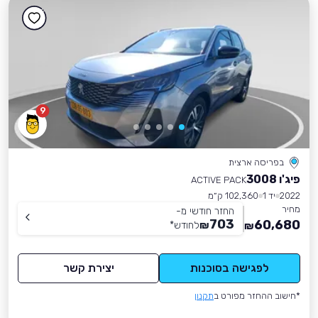
9
בפריסה ארצית
פיג'ו 3008
ACTIVE PACK
2022
יד 1
102,360 ק״מ
מחיר
החזר חודשי מ-
703
60,680
₪
לחודש
*
₪
לפגישה בסוכנות
יצירת קשר
*חישוב ההחזר מפורט ב
תקנון