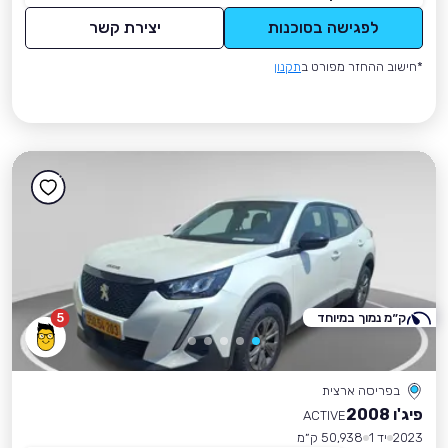
לפגישה בסוכנות
יצירת קשר
*חישוב ההחזר מפורט ב
תקנון
ק״מ נמוך במיוחד
5
בפריסה ארצית
פיג'ו 2008
ACTIVE
2023
יד 1
50,938 ק״מ