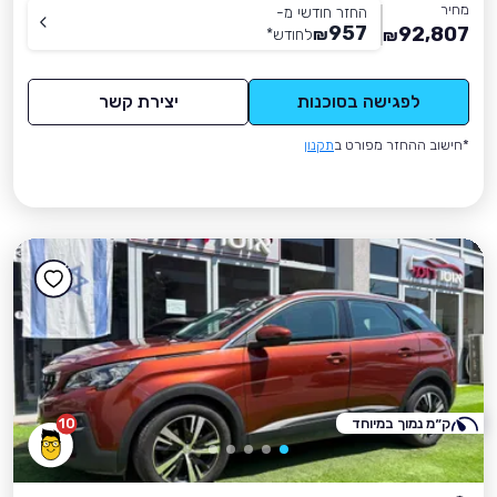
מחיר
החזר חודשי מ-
957
92,807
₪
לחודש
*
₪
לפגישה בסוכנות
יצירת קשר
*חישוב ההחזר מפורט ב
תקנון
ק״מ נמוך במיוחד
10