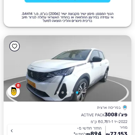
8
בפריסה ארצית
פיג'ו 3008
ACTIVE PACK
2022
יד 1
80,781 ק״מ
מחיר
החזר חודשי מ-
894
77,153
₪
לחודש
*
₪