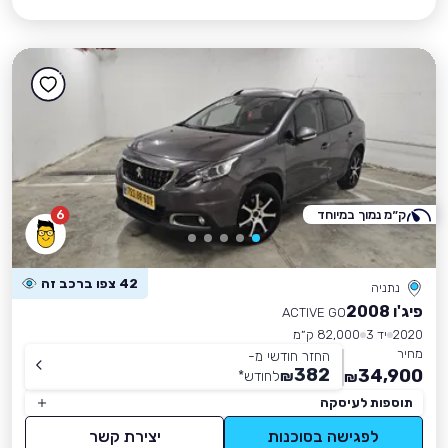
ק״מ נמוך במיוחד
6
42 צפו ברכב זה
נתניה
פיג'ו 2008
ACTIVE GO
2020
יד 3
82,000 ק״מ
מחיר
החזר חודשי מ-
382
34,900
₪
לחודש
*
₪
תוספות לעיסקה
לפגישה בסוכנות
יצירת קשר