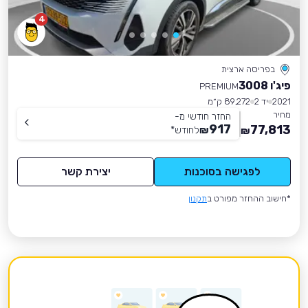
4
בפריסה ארצית
פיג'ו 3008
PREMIUM
2021
יד 2
89,272 ק״מ
מחיר
החזר חודשי מ-
917
77,813
₪
לחודש
*
₪
לפגישה בסוכנות
יצירת קשר
*חישוב ההחזר מפורט ב
תקנון