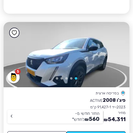
5
בפריסה ארצית
פיג'ו 2008
ACTIVE
2023
יד 1
91,427 ק״מ
מחיר
החזר חודשי מ-
560
54,311
₪
לחודש
*
₪