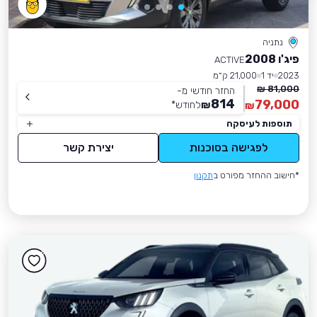
נתניה
פיג'ו 2008
ACTIVE
2023
יד 1
21,000 ק״מ
81,000 ₪
החזר חודשי מ-
814
79,000
₪
לחודש
*
₪
תוספות לעיסקה
לפגישה בסוכנות
יצירת קשר
*חישוב ההחזר מפורט ב
תקנון