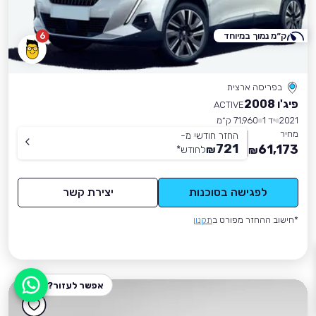
ק״מ נמוך במיוחד
6
בפריסה ארצית
פיג'ו 2008
ACTIVE
2021
יד 1
71,960 ק״מ
מחיר
החזר חודשי מ-
721
61,173
₪
לחודש
*
₪
לפגישה בסוכנות
יצירת קשר
*חישוב ההחזר מפורט ב
תקנון
אפשר לעזור?