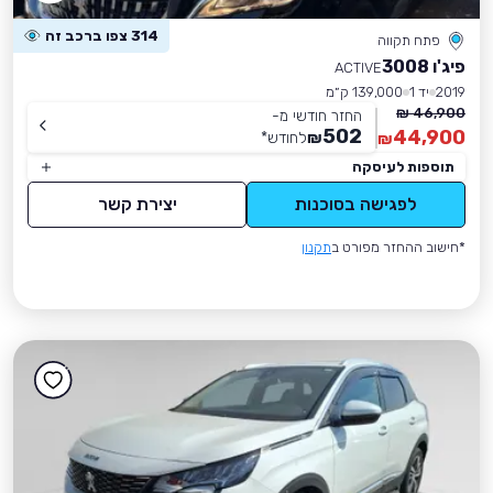
314 צפו ברכב זה
פתח תקווה
פיג'ו 3008
ACTIVE
2019
יד 1
139,000 ק״מ
46,900 ₪
החזר חודשי מ-
502
44,900
₪
לחודש
*
₪
תוספות לעיסקה
לפגישה בסוכנות
יצירת קשר
*חישוב ההחזר מפורט ב
תקנון