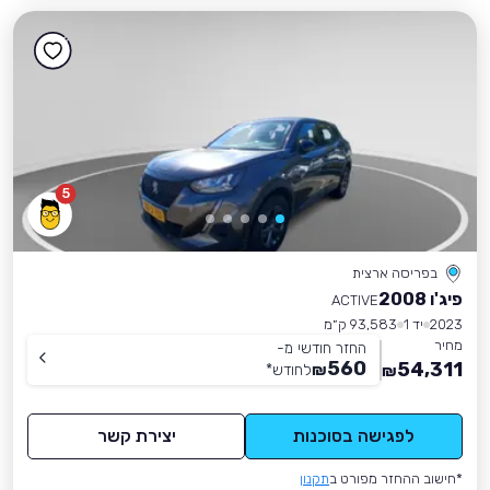
5
בפריסה ארצית
פיג'ו 2008
ACTIVE
2023
יד 1
93,583 ק״מ
מחיר
החזר חודשי מ-
560
54,311
₪
לחודש
*
₪
לפגישה בסוכנות
יצירת קשר
*חישוב ההחזר מפורט ב
תקנון