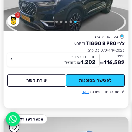
3
בפריסה ארצית
צ'רי TIGGO 8 PRO
NOBEL
2023
יד 1
83,070 ק״מ
מחיר
החזר חודשי מ-
1,202
116,582
₪
לחודש
*
₪
לפגישה בסוכנות
יצירת קשר
*חישוב ההחזר מפורט ב
תקנון
אפשר לעזור?