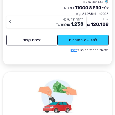
בפריסה ארצית
צ'רי TIGGO 8 PRO
NOBEL
2023
יד 1
64,988 ק״מ
מחיר
החזר חודשי מ-
1,238
120,108
₪
לחודש
*
₪
לפגישה בסוכנות
יצירת קשר
*חישוב ההחזר מפורט ב
תקנון