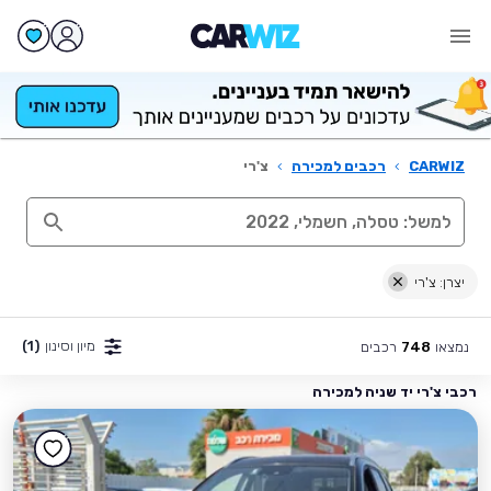
CARWIZ
›
רכבים למכירה
›
צ'רי
יצרן: צ'רי
מיון וסינון
(1)
נמצאו
רכבים
748
רכבי צ'רי יד שניה למכירה