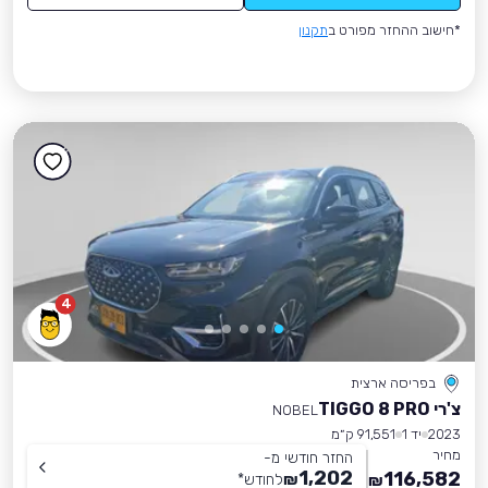
*חישוב ההחזר מפורט ב
תקנון
4
בפריסה ארצית
צ'רי TIGGO 8 PRO
NOBEL
2023
יד 1
91,551 ק״מ
מחיר
החזר חודשי מ-
1,202
116,582
₪
לחודש
*
₪