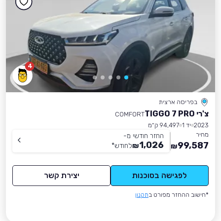
4
בפריסה ארצית
צ'רי TIGGO 7 PRO
COMFORT
2023
יד 1
94,497 ק״מ
מחיר
החזר חודשי מ-
1,026
99,587
₪
לחודש
*
₪
לפגישה בסוכנות
יצירת קשר
*חישוב ההחזר מפורט ב
תקנון