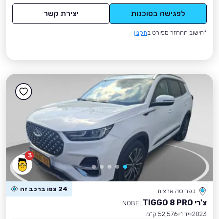
לפגישה בסוכנות
יצירת קשר
*חישוב ההחזר מפורט ב
תקנון
3
24 צפו ברכב זה
בפריסה ארצית
צ'רי TIGGO 8 PRO
NOBEL
2023
יד 1
52,576 ק״מ