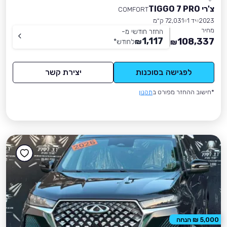
צ'רי TIGGO 7 PRO
COMFORT
2023
יד 1
72,031 ק״מ
מחיר
החזר חודשי מ-
1,117
108,337
₪
לחודש
*
₪
לפגישה בסוכנות
יצירת קשר
*חישוב ההחזר מפורט ב
תקנון
5,000 ₪ הנחה