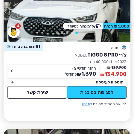
4
5,000 ₪ הנחה
ק״מ נמוך במיוחד
51 צפו ברכב זה
נתניה
צ'רי TIGGO 8 PRO
NOBEL
2023
יד 1
40,000 ק״מ
139,900 ₪
החזר חודשי מ-
1,390
134,900
₪
לחודש
*
₪
תוספות לעיסקה
לפגישה בסוכנות
יצירת קשר
*חישוב ההחזר מפורט ב
תקנון