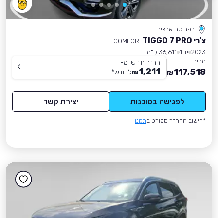
בפריסה ארצית
צ'רי TIGGO 7 PRO
COMFORT
2023
יד 1
36,611 ק״מ
מחיר
החזר חודשי מ-
1,211
117,518
₪
לחודש
*
₪
לפגישה בסוכנות
יצירת קשר
*חישוב ההחזר מפורט ב
תקנון