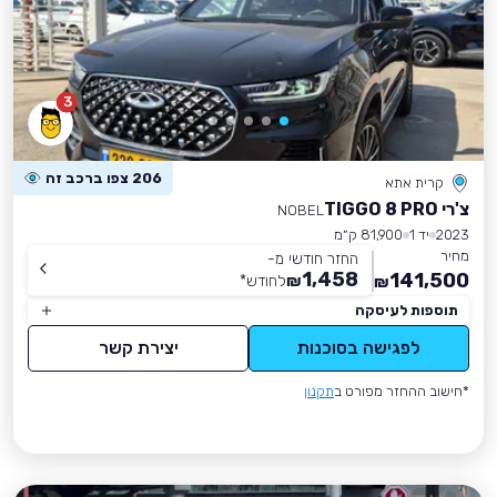
3
206 צפו ברכב זה
קרית אתא
צ'רי TIGGO 8 PRO
NOBEL
2023
יד 1
81,900 ק״מ
מחיר
החזר חודשי מ-
1,458
141,500
₪
לחודש
*
₪
תוספות לעיסקה
לפגישה בסוכנות
יצירת קשר
*חישוב ההחזר מפורט ב
תקנון