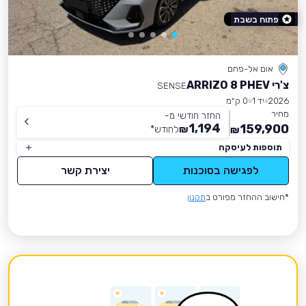
פתוח בשבת
אום אל-פחם
צ'רי ARRIZO 8 PHEV
SENSE
2026
יד 1
0 ק״מ
מחיר
החזר חודשי מ-
1,194
159,900
₪
לחודש
*
₪
תוספות לעיסקה
לפגישה בסוכנות
יצירת קשר
*חישוב ההחזר מפורט ב
תקנון