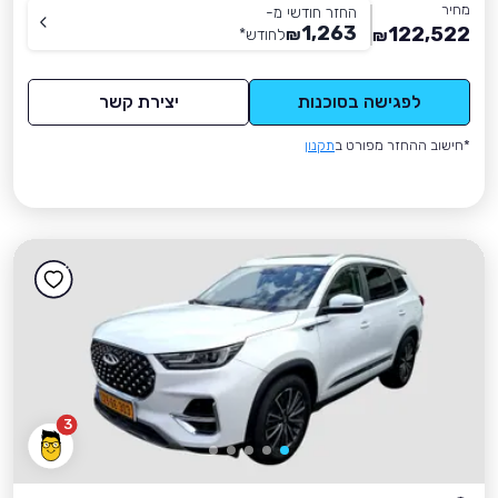
מחיר
החזר חודשי מ-
1,263
122,522
₪
לחודש
*
₪
לפגישה בסוכנות
יצירת קשר
*חישוב ההחזר מפורט ב
תקנון
3