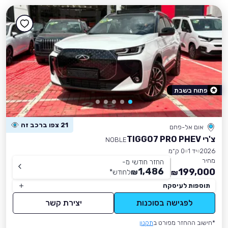
פתוח בשבת
21 צפו ברכב זה
אום אל-פחם
צ'רי TIGGO7 PRO PHEV
NOBLE
2026
יד 1
0 ק״מ
מחיר
החזר חודשי מ-
1,486
199,000
₪
לחודש
*
₪
תוספות לעיסקה
לפגישה בסוכנות
יצירת קשר
*חישוב ההחזר מפורט ב
תקנון