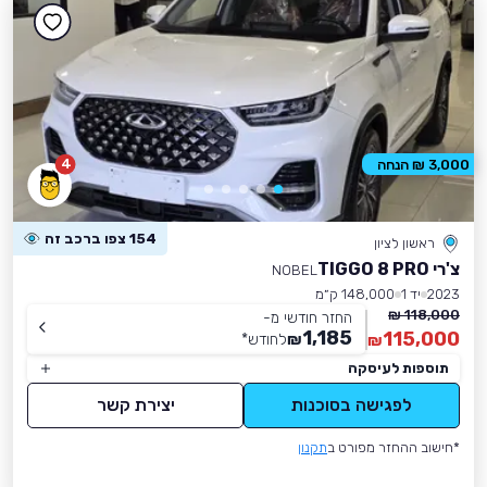
4
3,000 ₪ הנחה
154 צפו ברכב זה
ראשון לציון
צ'רי TIGGO 8 PRO
NOBEL
2023
יד 1
148,000 ק״מ
118,000 ₪
החזר חודשי מ-
1,185
115,000
₪
לחודש
*
₪
תוספות לעיסקה
לפגישה בסוכנות
יצירת קשר
*חישוב ההחזר מפורט ב
תקנון