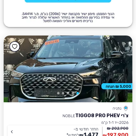
5,000 ₪ הנחה
נתניה
צ'רי TIGGO8 PRO PHEV
NOBLE
2026
יד 1
1 ק״מ
202,900 ₪
החזר חודשי מ-
1,477
197,900
₪
לחודש
*
₪