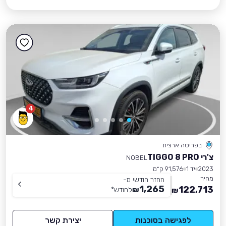
4
בפריסה ארצית
צ'רי TIGGO 8 PRO
NOBEL
2023
יד 1
91,576 ק״מ
מחיר
החזר חודשי מ-
1,265
122,713
₪
לחודש
*
₪
לפגישה בסוכנות
יצירת קשר