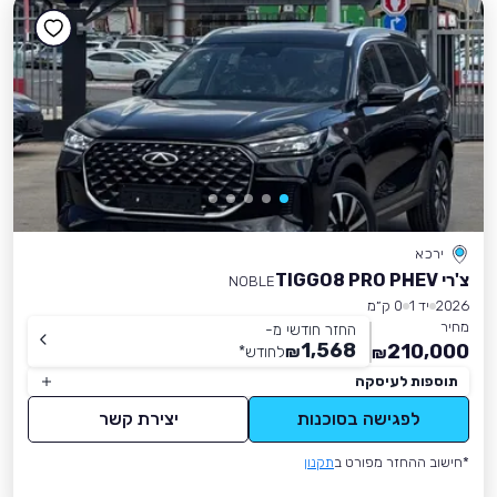
ירכא
צ'רי TIGGO8 PRO PHEV
NOBLE
2026
יד 1
0 ק״מ
מחיר
החזר חודשי מ-
1,568
210,000
₪
לחודש
*
₪
תוספות לעיסקה
לפגישה בסוכנות
יצירת קשר
*חישוב ההחזר מפורט ב
תקנון