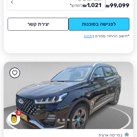
1,021
99,099
₪
לחודש
*
₪
לפגישה בסוכנות
יצירת קשר
*חישוב ההחזר מפורט ב
תקנון
3
בפריסה ארצית