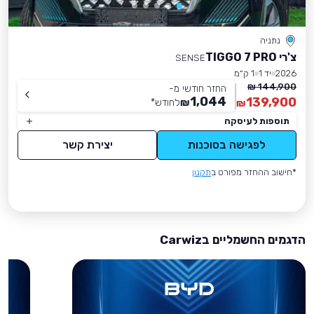
נתניה
צ'רי TIGGO 7 PRO
SENSE
2026
יד 1
1 ק״מ
144,900 ₪
החזר חודשי מ-
1,044
139,900
₪
לחודש
*
₪
תוספות לעיסקה
לפגישה בסוכנות
יצירת קשר
*חישוב ההחזר מפורט ב
תקנון
הדגמים החשמליים בCarwiz