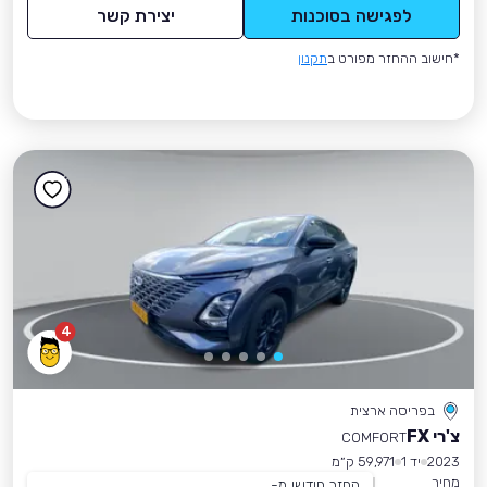
לפגישה בסוכנות
יצירת קשר
*חישוב ההחזר מפורט ב
תקנון
4
בפריסה ארצית
צ'רי FX
COMFORT
2023
יד 1
59,971 ק״מ
מחיר
החזר חודשי מ-