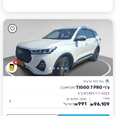
4
בפריסה ארצית
צ'רי TIGGO 7 PRO
COMFORT
2023
יד 1
87,891 ק״מ
מחיר
החזר חודשי מ-
991
96,109
₪
לחודש
*
₪