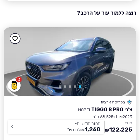
רוצה ללמוד עוד על הרכב?
3
בפריסה ארצית
צ'רי TIGGO 8 PRO
NOBEL
2023
יד 1
68,525 ק״מ
מחיר
החזר חודשי מ-
1,260
122,225
₪
לחודש
*
₪