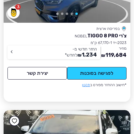
3
בפריסה ארצית
צ'רי TIGGO 8 PRO
NOBEL
2023
יד 1
67,170 ק״מ
מחיר
החזר חודשי מ-
1,234
119,684
₪
לחודש
*
₪
לפגישה בסוכנות
יצירת קשר
*חישוב ההחזר מפורט ב
תקנון