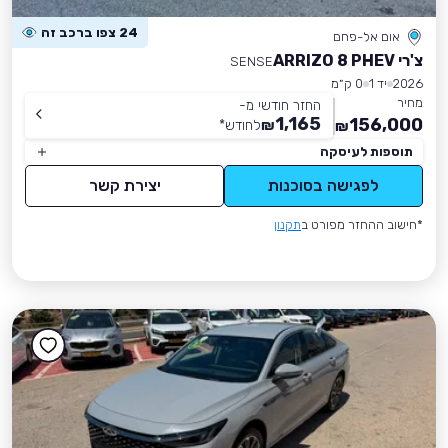
24 צפו ברכב זה
אום אל-פחם
צ'רי ARRIZO 8 PHEV
SENSE
2026
יד 1
0 ק״מ
מחיר
החזר חודשי מ-
1,165
156,000
₪
לחודש
*
₪
תוספות לעיסקה
לפגישה בסוכנות
יצירת קשר
*חישוב ההחזר מפורט ב
תקנון