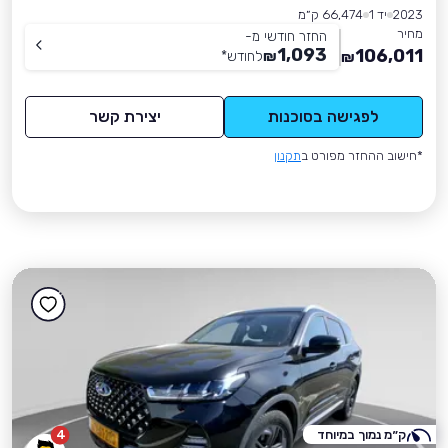
2023
יד 1
66,474 ק״מ
מחיר
החזר חודשי מ-
1,093
106,011
₪
לחודש
*
₪
לפגישה בסוכנות
יצירת קשר
*חישוב ההחזר מפורט ב
תקנון
ק״מ נמוך במיוחד
4