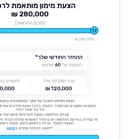
הצעת מימון מותאמת לרכ
280,000 ₪
(סכום ההלוואה)
280,000 ₪
ההחזר החודשי שלך
*
לתקופה של
60
חודשים
גובה המקדמה שלך
התשלום בסו
0,000 ₪
120,000 ₪
הצעת המימון חושבה על סמך המחשבונים בתנאי
הנתונים המוצגים הם לצורך הדגמה בלבד ואינם מחייבים את מימו
יחד וכל אחד לחוד.
קבלת ההלוואה כפופה למדיניות מימון ישיר ונ
אי עמידה בפירעון ההלוואה או בהחזר האשראי עלולה לגרור חיוב
הוצאה לפועל. הגילוי בהתאם לחוק. מספר רישיון 54414.
*חישוב ההחזר מפורט ב
תקנון