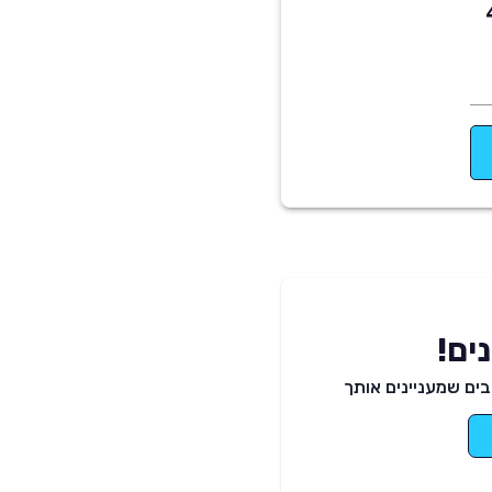
 ב מ וו סדרה 4
ים!
ים שמעניינים אותך