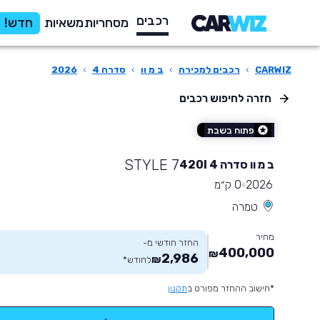
רכבים
מסחריות
משאיות
חדש!
CARWIZ
›
רכבים למכירה
›
ב מ וו
›
סדרה 4
›
2026
חזרה לחיפוש רכבים
פתוח בשבת
STYLE 7
ב מ וו סדרה 4 420I
2026
0 ק״מ
טמרה
מחיר
החזר חודשי מ-
400,000
₪
2,986
₪
לחודש
*
*חישוב ההחזר מפורט ב
תקנון