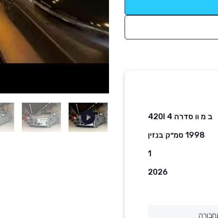
ב מ וו סדרה 4 420I
1998 סמ״ק בנזין
1
2026
חבורה