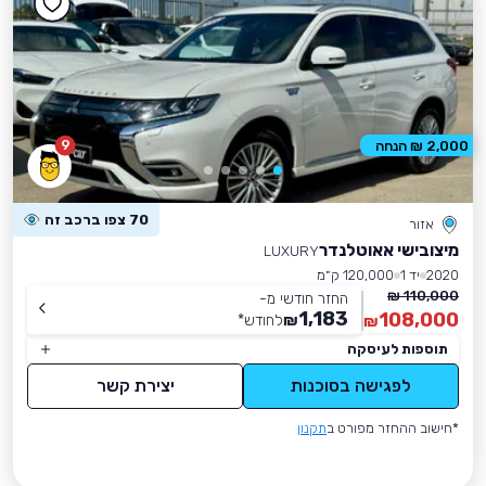
9
2,000 ₪ הנחה
70 צפו ברכב זה
אזור
מיצובישי אאוטלנדר
LUXURY
2020
יד 1
120,000 ק״מ
110,000 ₪
החזר חודשי מ-
1,183
108,000
₪
לחודש
*
₪
תוספות לעיסקה
לפגישה בסוכנות
יצירת קשר
*חישוב ההחזר מפורט ב
תקנון