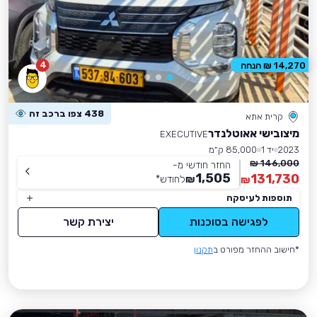
4
14,270 ₪ הנחה
438 צפו ברכב זה
קרית אתא
מיצובישי אאוטלנדר
EXECUTIVE
2023
יד 1
85,000 ק״מ
146,000 ₪
החזר חודשי מ-
1,505
131,730
₪
לחודש
*
₪
תוספות לעיסקה
לפגישה בסוכנות
יצירת קשר
*חישוב ההחזר מפורט ב
תקנון