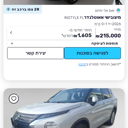
28 צפו ברכב זה
אום אל-פחם
מיצובישי אאוטלנדר
INSTYLE FL
2026
יד 1
0 ק״מ
מחיר
החזר חודשי מ-
1,605
215,000
₪
לחודש
*
₪
תוספות לעיסקה
לפגישה בסוכנות
יצירת קשר
*חישוב ההחזר מפורט ב
תקנון