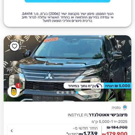
1
5,000 ₪ הנחה
ק״מ נמוך במיוחד
נתניה
מיצובישי אאוטלנדר
INSTYLE FL
2025
יד 1
5,000 ק״מ
184,900 ₪
החזר חודשי מ-
1,739
179,900
₪
לחודש
*
₪