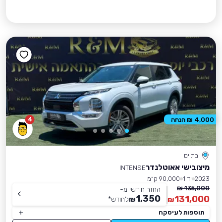
4
4,000 ₪ הנחה
בת ים
מיצובישי אאוטלנדר
INTENSE
2023
יד 1
90,000 ק״מ
135,000 ₪
החזר חודשי מ-
1,350
131,000
₪
לחודש
*
₪
תוספות לעיסקה