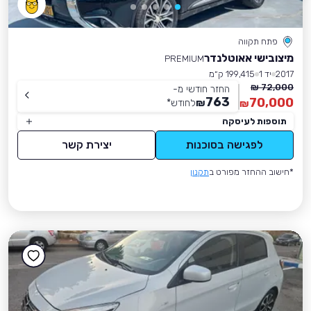
פתח תקווה
מיצובישי אאוטלנדר
PREMIUM
2017
יד 1
199,415 ק״מ
72,000 ₪
החזר חודשי מ-
763
70,000
₪
לחודש
*
₪
תוספות לעיסקה
לפגישה בסוכנות
יצירת קשר
*חישוב ההחזר מפורט ב
תקנון