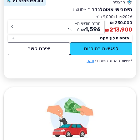
40 צפו ברכב זה
הרצליה
מיצובישי אאוטלנדר
LUXURY FL
2026
יד 1
9,000 ק״מ
230,000 ₪
החזר חודשי מ-
1,596
213,900
₪
לחודש
*
₪
תוספות לעיסקה
לפגישה בסוכנות
יצירת קשר
*חישוב ההחזר מפורט ב
תקנון