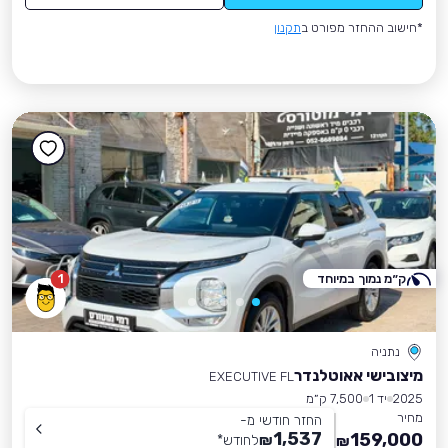
*חישוב ההחזר מפורט ב
תקנון
ק״מ נמוך במיוחד
1
נתניה
מיצובישי אאוטלנדר
EXECUTIVE FL
2025
יד 1
7,500 ק״מ
מחיר
החזר חודשי מ-
1,537
159,000
₪
לחודש
*
₪