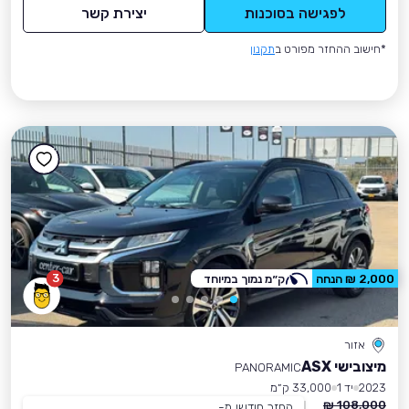
לפגישה בסוכנות
יצירת קשר
*חישוב ההחזר מפורט ב
תקנון
3
2,000 ₪ הנחה
ק״מ נמוך במיוחד
אזור
מיצובישי ASX
PANORAMIC
2023
יד 1
33,000 ק״מ
108,000 ₪
החזר חודשי מ-