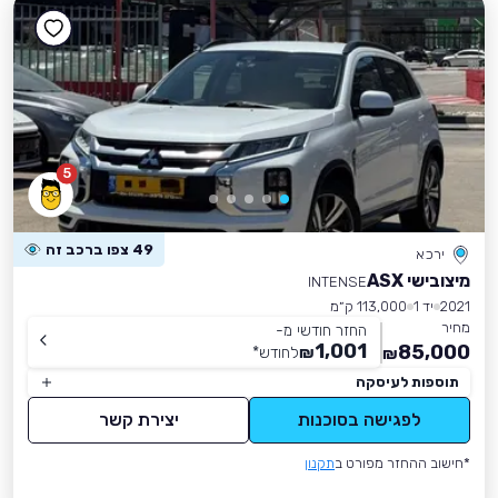
5
49 צפו ברכב זה
ירכא
מיצובישי ASX
INTENSE
2021
יד 1
113,000 ק״מ
מחיר
החזר חודשי מ-
1,001
85,000
₪
לחודש
*
₪
תוספות לעיסקה
לפגישה בסוכנות
יצירת קשר
*חישוב ההחזר מפורט ב
תקנון