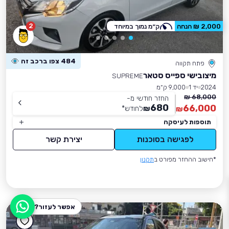
2
2,000 ₪ הנחה
ק״מ נמוך במיוחד
484 צפו ברכב זה
פתח תקווה
מיצובישי ספייס סטאר
SUPREME
2024
יד 1
9,000 ק״מ
68,000 ₪
החזר חודשי מ-
680
66,000
₪
לחודש
*
₪
תוספות לעיסקה
לפגישה בסוכנות
יצירת קשר
*חישוב ההחזר מפורט ב
תקנון
אפשר לעזור?