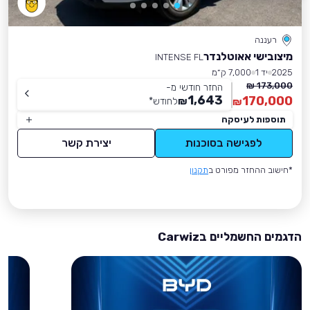
רעננה
מיצובישי אאוטלנדר
INTENSE FL
2025
יד 1
7,000 ק״מ
173,000 ₪
החזר חודשי מ-
1,643
170,000
₪
לחודש
*
₪
תוספות לעיסקה
לפגישה בסוכנות
יצירת קשר
*חישוב ההחזר מפורט ב
תקנון
הדגמים החשמליים בCarwiz