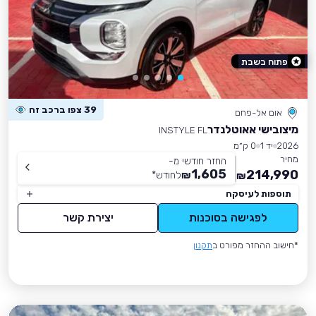
פתוח בשבת
39 צפו ברכב זה
אום אל-פחם
מיצובישי אאוטלנדר
INSTYLE FL
2026
יד 1
0 ק״מ
מחיר
החזר חודשי מ-
1,605
214,990
₪
לחודש
*
₪
תוספות לעיסקה
לפגישה בסוכנות
יצירת קשר
*חישוב ההחזר מפורט ב
תקנון