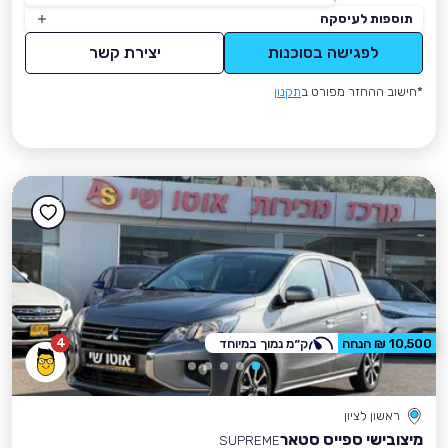
תוספות לעיסקה
לפגישה בסוכנות
יצירת קשר
*חישוב ההחזר מפורט ב
תקנון
4
10,500 ₪ הנחה
ק״מ נמוך במיוחד
ראשון לציון
מיצובישי ספייס סטאר
SUPREME