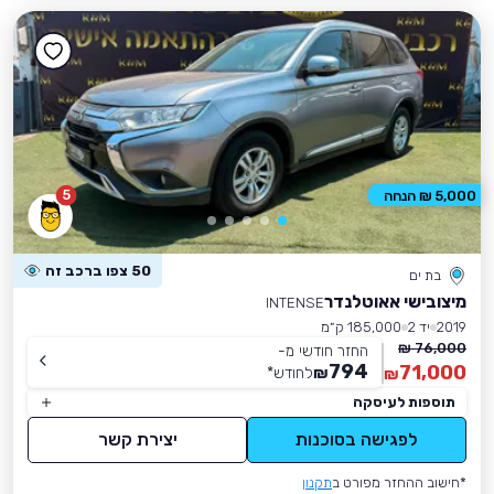
5
5,000 ₪ הנחה
50 צפו ברכב זה
בת ים
מיצובישי אאוטלנדר
INTENSE
2019
יד 2
185,000 ק״מ
76,000 ₪
החזר חודשי מ-
794
71,000
₪
לחודש
*
₪
תוספות לעיסקה
לפגישה בסוכנות
יצירת קשר
*חישוב ההחזר מפורט ב
תקנון