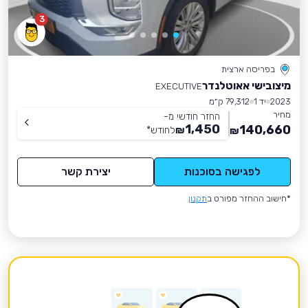
3
בפריסה ארצית
מיצובישי אאוטלנדר
EXECUTIVE
2023
יד 1
79,312 ק״מ
מחיר
החזר חודשי מ-
1,450
140,660
₪
לחודש
*
₪
לפגישה בסוכנות
יצירת קשר
*חישוב ההחזר מפורט ב
תקנון