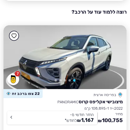
רוצה ללמוד עוד על הרכב?
7
22 צפו ברכב זה
בפריסה ארצית
מיצובישי אקליפס קרוס
PANORAMIC
2022
יד 1
108,895 ק״מ
מחיר
החזר חודשי מ-
1,167
100,755
₪
לחודש
*
₪