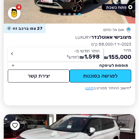
4
פתוח בשבת
27 צפו ברכב זה
אום אל-פחם
מיצובישי אאוטלנדר
LUXURY
2023
יד 1
88,000 ק״מ
מחיר
החזר חודשי מ-
1,598
155,000
₪
לחודש
*
₪
תוספות לעיסקה
לפגישה בסוכנות
יצירת קשר
*חישוב ההחזר מפורט ב
תקנון