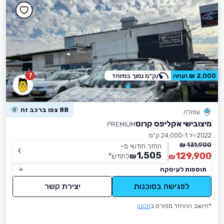
7
2,000 ₪ הנחה
ק״מ נמוך במיוחד
88 צפו ברכב זה
עפולה
מיצובישי אקליפס קרוס
PREMIUM
2022
יד 1
24,000 ק״מ
131,900 ₪
החזר חודשי מ-
1,505
129,900
₪
לחודש
*
₪
תוספות לעיסקה
לפגישה בסוכנות
יצירת קשר
*חישוב ההחזר מפורט ב
תקנון