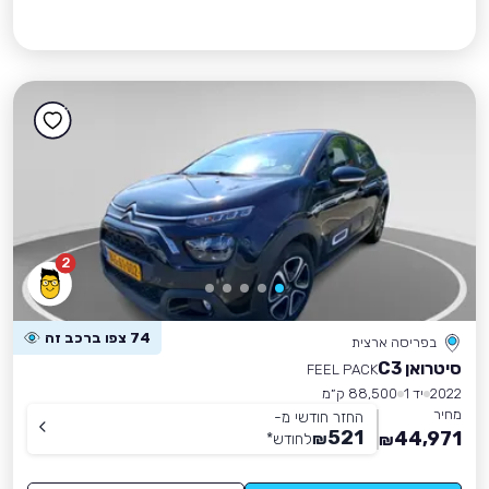
2
74 צפו ברכב זה
בפריסה ארצית
סיטרואן C3
FEEL PACK
2022
יד 1
88,500 ק״מ
מחיר
החזר חודשי מ-
521
44,971
₪
לחודש
*
₪