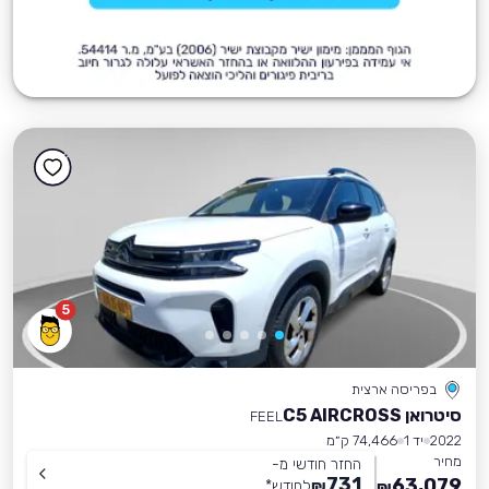
5
בפריסה ארצית
סיטרואן C5 AIRCROSS
FEEL
2022
יד 1
74,466 ק״מ
מחיר
החזר חודשי מ-
731
63,079
₪
לחודש
*
₪