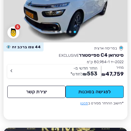
5
44 צפו ברכב זה
בפריסה ארצית
סיטרואן C4 ספייסטורר
EXCLUSIVE
2022
יד 1
80,984 ק״מ
מחיר
החזר חודשי מ-
553
47,759
₪
לחודש
*
₪
לפגישה בסוכנות
יצירת קשר
*חישוב ההחזר מפורט ב
תקנון