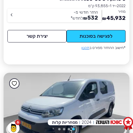
2022
יד 1
93,855 ק״מ
מחיר
החזר חודשי מ-
532
45,932
₪
לחודש
*
₪
לפגישה בסוכנות
יצירת קשר
*חישוב ההחזר מפורט ב
תקנון
2024
מסחריות קלות
6