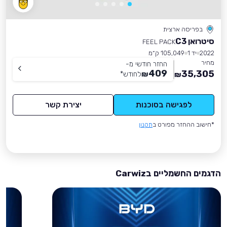
בפריסה ארצית
סיטרואן C3
FEEL PACK
2022
יד 1
105,049 ק״מ
מחיר
החזר חודשי מ-
409
35,305
₪
לחודש
*
₪
לפגישה בסוכנות
יצירת קשר
*חישוב ההחזר מפורט ב
תקנון
הדגמים החשמליים בCarwiz