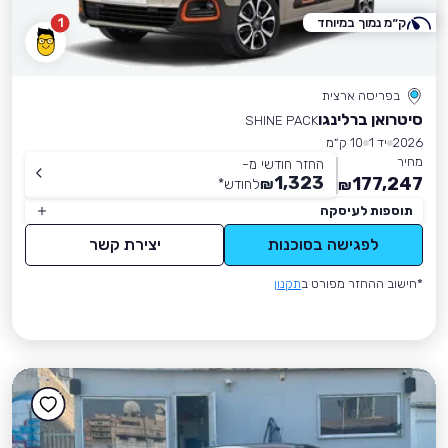
ק״מ נמוך במיוחד
1
בפריסה ארצית
סיטרואן ברלינגו
SHINE PACK
2026
יד 1
10 ק״מ
מחיר
החזר חודשי מ-
1,323
177,247
₪
לחודש
*
₪
תוספות לעיסקה
לפגישה בסוכנות
יצירת קשר
*חישוב ההחזר מפורט ב
תקנון