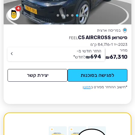
4
בפריסה ארצית
סיטרואן C5 AIRCROSS
FEEL
2023
יד 1
84,776 ק״מ
מחיר
החזר חודשי מ-
694
67,310
₪
לחודש
*
₪
לפגישה בסוכנות
יצירת קשר
*חישוב ההחזר מפורט ב
תקנון