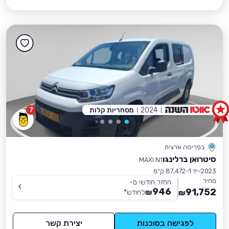
2024
מסחריות קלות
7
בפריסה ארצית
סיטרואן ברלינגו
MAXI N1
2023
יד 1
87,472 ק״מ
מחיר
החזר חודשי מ-
946
91,752
₪
לחודש
*
₪
לפגישה בסוכנות
יצירת קשר