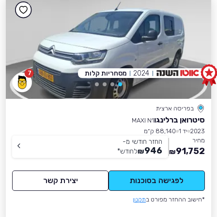
2024
מסחריות קלות
7
בפריסה ארצית
סיטרואן ברלינגו
MAXI N1
2023
יד 1
88,140 ק״מ
מחיר
החזר חודשי מ-
946
91,752
₪
לחודש
*
₪
לפגישה בסוכנות
יצירת קשר
*חישוב ההחזר מפורט ב
תקנון