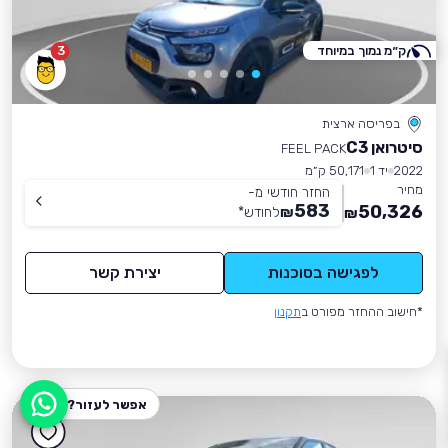
ק״מ נמוך במיוחד
3
בפריסה ארצית
סיטרואן C3
FEEL PACK
2022
יד 1
50,171 ק״מ
מחיר
החזר חודשי מ-
583
50,326
₪
לחודש
*
₪
לפגישה בסוכנות
יצירת קשר
*חישוב ההחזר מפורט ב
תקנון
אפשר לעזור?