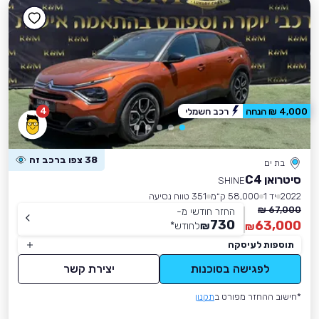
4
4,000 ₪ הנחה
רכב חשמלי
38 צפו ברכב זה
בת ים
סיטרואן C4
SHINE
2022
יד 1
58,000 ק״מ
351 טווח נסיעה
67,000 ₪
החזר חודשי מ-
730
63,000
₪
לחודש
*
₪
תוספות לעיסקה
לפגישה בסוכנות
יצירת קשר
*חישוב ההחזר מפורט ב
תקנון