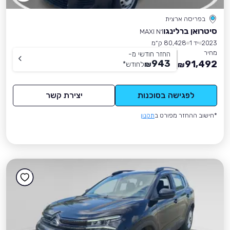
בפריסה ארצית
סיטרואן ברלינגו
MAXI N1
2023
יד 1
80,428 ק״מ
מחיר
החזר חודשי מ-
943
91,492
₪
לחודש
*
₪
לפגישה בסוכנות
יצירת קשר
*חישוב ההחזר מפורט ב
תקנון