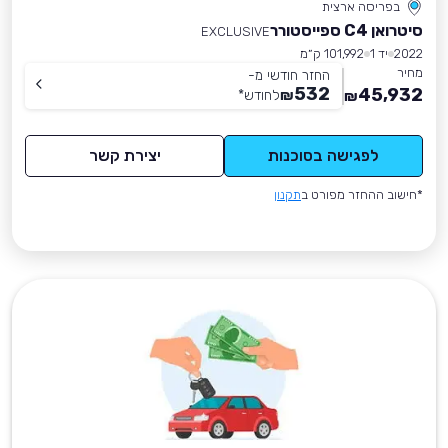
בפריסה ארצית
סיטרואן C4 ספייסטורר
EXCLUSIVE
2022
יד 1
101,992 ק״מ
מחיר
החזר חודשי מ-
532
45,932
₪
לחודש
*
₪
לפגישה בסוכנות
יצירת קשר
*חישוב ההחזר מפורט ב
תקנון