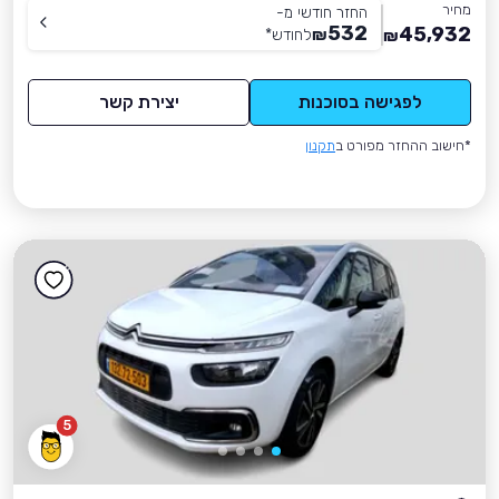
מחיר
החזר חודשי מ-
532
45,932
₪
לחודש
*
₪
לפגישה בסוכנות
יצירת קשר
*חישוב ההחזר מפורט ב
תקנון
5