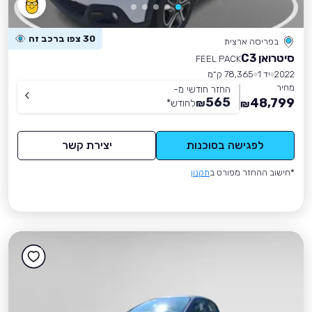
30 צפו ברכב זה
בפריסה ארצית
סיטרואן C3
FEEL PACK
2022
יד 1
78,365 ק״מ
מחיר
החזר חודשי מ-
565
48,799
₪
לחודש
*
₪
לפגישה בסוכנות
יצירת קשר
*חישוב ההחזר מפורט ב
תקנון