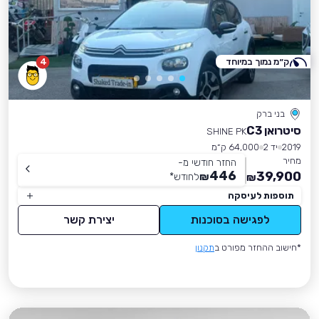
ק״מ נמוך במיוחד
4
בני ברק
סיטרואן C3
SHINE PK
2019
יד 2
64,000 ק״מ
מחיר
החזר חודשי מ-
446
39,900
₪
לחודש
*
₪
תוספות לעיסקה
לפגישה בסוכנות
יצירת קשר
*חישוב ההחזר מפורט ב
תקנון