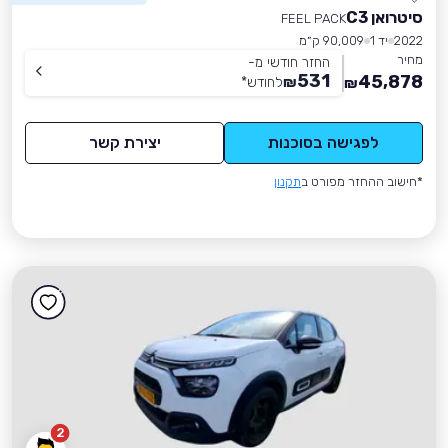
סיטרואן C3
FEEL PACK
2022
יד 1
90,009 ק״מ
מחיר
החזר חודשי מ-
531
45,878
₪
לחודש
*
₪
לפגישה בסוכנות
יצירת קשר
*חישוב ההחזר מפורט ב
תקנון
2