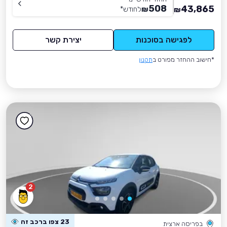
508
43,865
₪
לחודש
*
₪
לפגישה בסוכנות
יצירת קשר
*חישוב ההחזר מפורט ב
תקנון
2
23 צפו ברכב זה
בפריסה ארצית