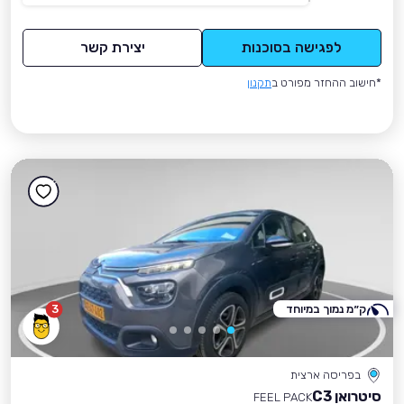
לפגישה בסוכנות
יצירת קשר
*חישוב ההחזר מפורט ב
תקנון
ק״מ נמוך במיוחד
3
בפריסה ארצית
סיטרואן C3
FEEL PACK