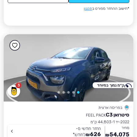
*חישוב ההחזר מפורט ב
תקנון
ק״מ נמוך במיוחד
3
בפריסה ארצית
סיטרואן C3
FEEL PACK
2022
יד 1
44,803 ק״מ
מחיר
החזר חודשי מ-
626
54,075
₪
לחודש
*
₪