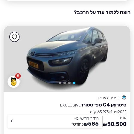
רוצה ללמוד עוד על הרכב?
5
בפריסה ארצית
סיטרואן C4 ספייסטורר
EXCLUSIVE
2022
יד 1
63,975 ק״מ
מחיר
החזר חודשי מ-
585
50,500
₪
לחודש
*
₪