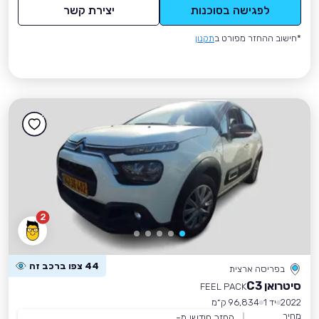
לפגישה בסוכנות
יצירת קשר
*חישוב ההחזר מפורט ב
תקנון
2
44 צפו ברכב זה
בפריסה ארצית
סיטרואן C3
FEEL PACK
2022
יד 1
96,834 ק״מ
מחיר
החזר חודשי מ-