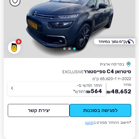
ק״מ נמוך במיוחד
6
בפריסה ארצית
סיטרואן C4 ספייסטורר
EXCLUSIVE
2022
יד 1
65,620 ק״מ
מחיר
החזר חודשי מ-
564
48,652
₪
לחודש
*
₪
לפגישה בסוכנות
יצירת קשר
*חישוב ההחזר מפורט ב
תקנון