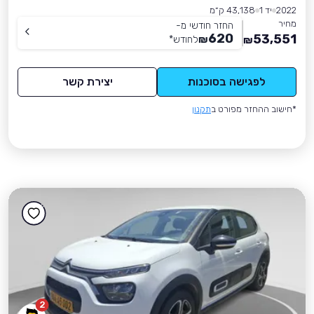
2022
יד 1
43,138 ק״מ
מחיר
החזר חודשי מ-
620
53,551
₪
לחודש
*
₪
לפגישה בסוכנות
יצירת קשר
*חישוב ההחזר מפורט ב
תקנון
2