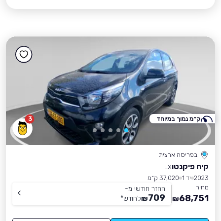
ק״מ נמוך במיוחד
3
בפריסה ארצית
קיה פיקנטו
LX
2023
יד 1
37,020 ק״מ
מחיר
החזר חודשי מ-
709
68,751
₪
לחודש
*
₪