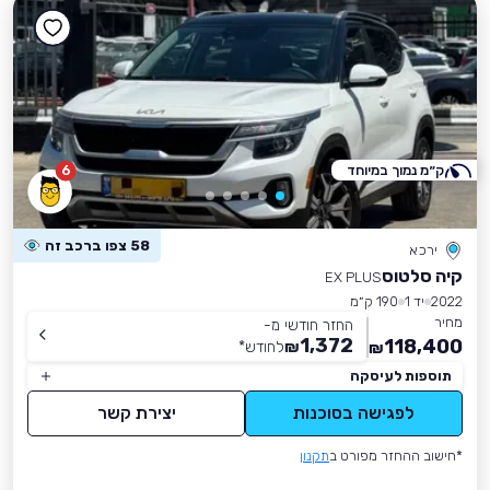
ק״מ נמוך במיוחד
6
58 צפו ברכב זה
ירכא
קיה סלטוס
EX PLUS
2022
יד 1
190 ק״מ
מחיר
החזר חודשי מ-
1,372
118,400
₪
לחודש
*
₪
תוספות לעיסקה
לפגישה בסוכנות
יצירת קשר
*חישוב ההחזר מפורט ב
תקנון