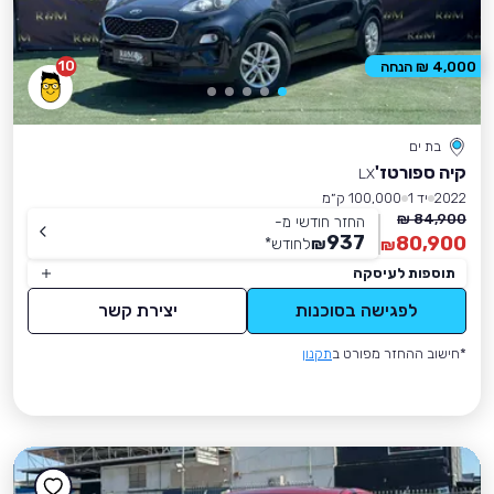
10
4,000 ₪ הנחה
בת ים
קיה ספורטז'
LX
2022
יד 1
100,000 ק״מ
84,900 ₪
החזר חודשי מ-
937
80,900
₪
לחודש
*
₪
תוספות לעיסקה
לפגישה בסוכנות
יצירת קשר
*חישוב ההחזר מפורט ב
תקנון