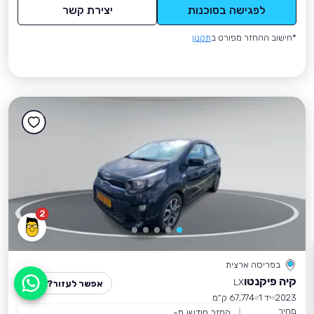
לפגישה בסוכנות
יצירת קשר
*חישוב ההחזר מפורט ב
תקנון
2
בפריסה ארצית
קיה פיקנטו
LX
אפשר לעזור?
2023
יד 1
67,774 ק״מ
מחיר
החזר חודשי מ-