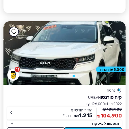
11
5,000 ₪ הנחה
נתניה
קיה סורנטו
URBAN
2022
יד 1
196,000 ק״מ
109,900 ₪
החזר חודשי מ-
1,215
104,900
₪
לחודש
*
₪
תוספות לעיסקה