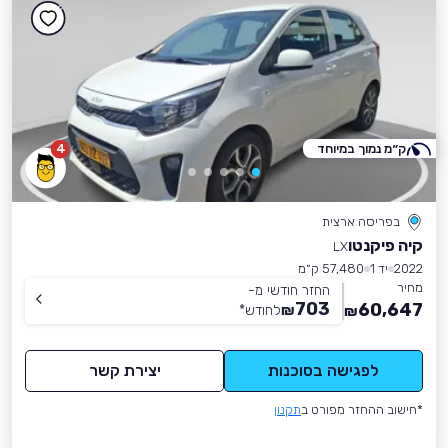
ק״מ נמוך במיוחד
4
בפריסה ארצית
קיה פיקנטו
LX
2022
יד 1
57,480 ק״מ
מחיר
החזר חודשי מ-
703
60,647
₪
לחודש
*
₪
לפגישה בסוכנות
יצירת קשר
*חישוב ההחזר מפורט ב
תקנון