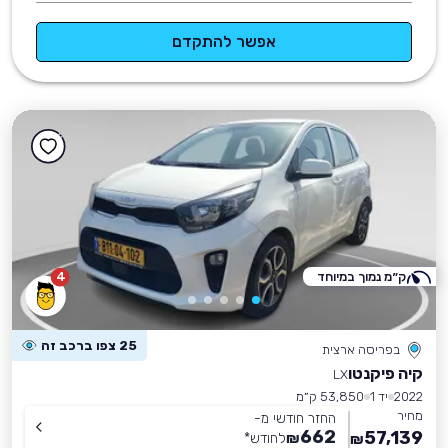
אפשר להתקדם
ק״מ נמוך במיוחד
4
25 צפו ברכב זה
בפריסה ארצית
קיה פיקנטו
LX
2022
יד 1
53,850 ק״מ
מחיר
החזר חודשי מ-
662
57,139
₪
לחודש
*
₪