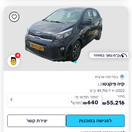
ק״מ נמוך במיוחד
4
בפריסה ארצית
קיה פיקנטו
LX
2022
יד 1
49,716 ק״מ
מחיר
החזר חודשי מ-
640
55,216
₪
לחודש
*
₪
לפגישה בסוכנות
יצירת קשר