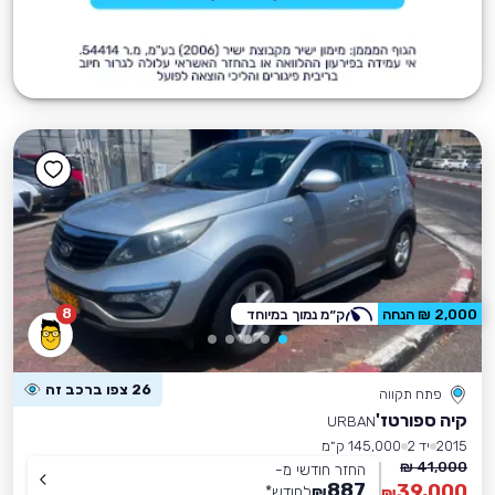
8
2,000 ₪ הנחה
ק״מ נמוך במיוחד
26 צפו ברכב זה
פתח תקווה
קיה ספורטז'
URBAN
2015
יד 2
145,000 ק״מ
41,000 ₪
החזר חודשי מ-
887
39,000
₪
לחודש
*
₪