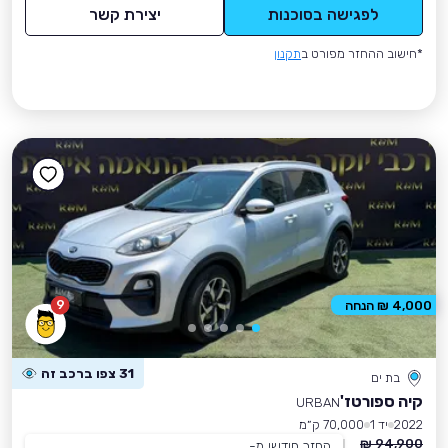
לפגישה בסוכנות
יצירת קשר
*חישוב ההחזר מפורט ב
תקנון
9
4,000 ₪ הנחה
31 צפו ברכב זה
בת ים
קיה ספורטז'
URBAN
2022
יד 1
70,000 ק״מ
94,900 ₪
החזר חודשי מ-