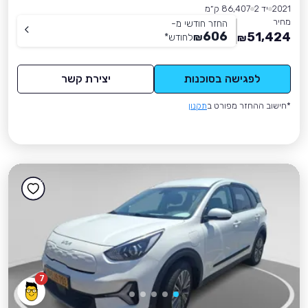
2021
יד 2
86,407 ק״מ
מחיר
החזר חודשי מ-
606
51,424
₪
לחודש
*
₪
לפגישה בסוכנות
יצירת קשר
*חישוב ההחזר מפורט ב
תקנון
7