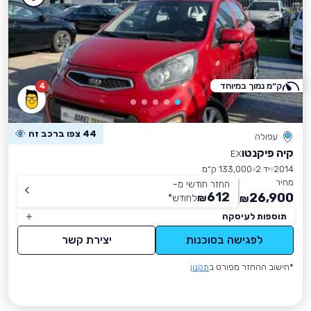
ק״מ נמוך במיוחד
4
44 צפו ברכב זה
עפולה
קיה פיקנטו
EX
2014
יד 2
133,000 ק״מ
מחיר
החזר חודשי מ-
612
26,900
₪
לחודש
*
₪
תוספות לעיסקה
לפגישה בסוכנות
יצירת קשר
*חישוב ההחזר מפורט ב
תקנון