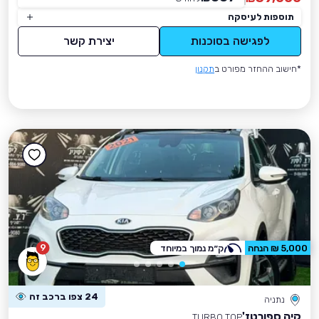
תוספות לעיסקה
לפגישה בסוכנות
יצירת קשר
*חישוב ההחזר מפורט ב
תקנון
9
5,000 ₪ הנחה
ק״מ נמוך במיוחד
24 צפו ברכב זה
נתניה
קיה ספורטז'
TURBO TOP