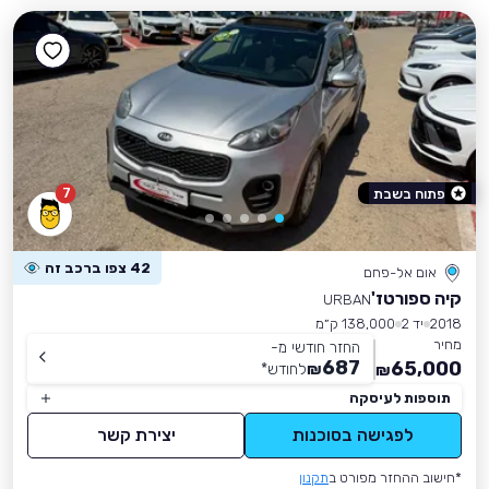
7
פתוח בשבת
42 צפו ברכב זה
אום אל-פחם
קיה ספורטז'
URBAN
2018
יד 2
138,000 ק״מ
מחיר
החזר חודשי מ-
687
65,000
₪
לחודש
*
₪
תוספות לעיסקה
לפגישה בסוכנות
יצירת קשר
*חישוב ההחזר מפורט ב
תקנון