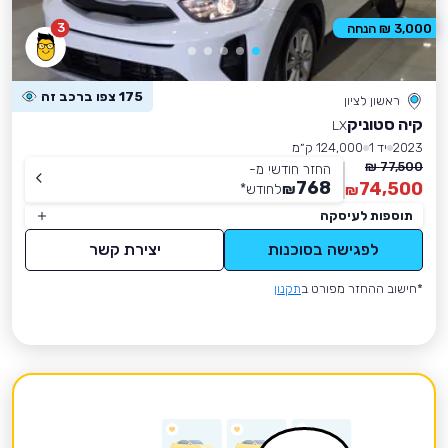
3
3,000 ₪ הנחה
175 צפו ברכב זה
ראשון לציון
קיה סטוניק
LX
2023
יד 1
124,000 ק״מ
77,500 ₪
החזר חודשי מ-
768
74,500
₪
לחודש
*
₪
תוספות לעיסקה
לפגישה בסוכנות
יצירת קשר
*חישוב ההחזר מפורט ב
תקנון