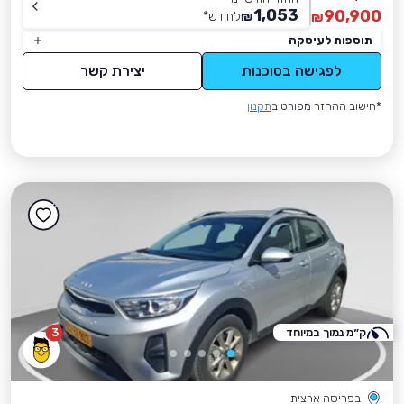
1,053
90,900
₪
לחודש
*
₪
תוספות לעיסקה
לפגישה בסוכנות
יצירת קשר
*חישוב ההחזר מפורט ב
תקנון
ק״מ נמוך במיוחד
3
בפריסה ארצית