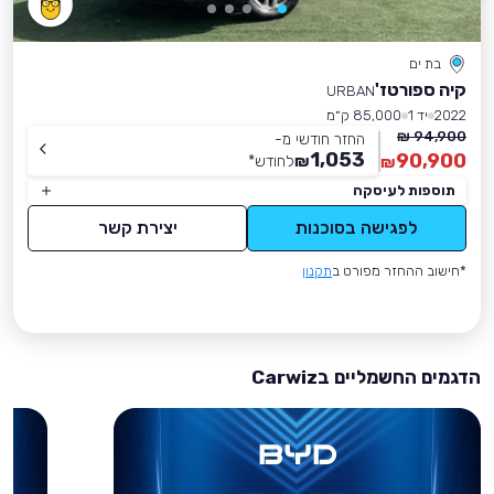
בת ים
קיה ספורטז'
URBAN
2022
יד 1
85,000 ק״מ
94,900 ₪
החזר חודשי מ-
1,053
90,900
₪
לחודש
*
₪
תוספות לעיסקה
לפגישה בסוכנות
יצירת קשר
*חישוב ההחזר מפורט ב
תקנון
הדגמים החשמליים בCarwiz