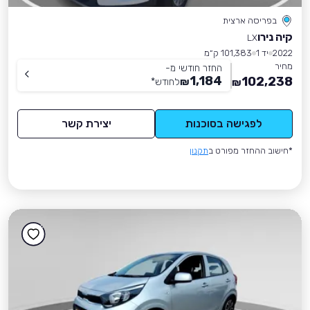
בפריסה ארצית
קיה נירו
LX
2022
יד 1
101,383 ק״מ
מחיר
החזר חודשי מ-
1,184
102,238
₪
לחודש
*
₪
לפגישה בסוכנות
יצירת קשר
*חישוב ההחזר מפורט ב
תקנון