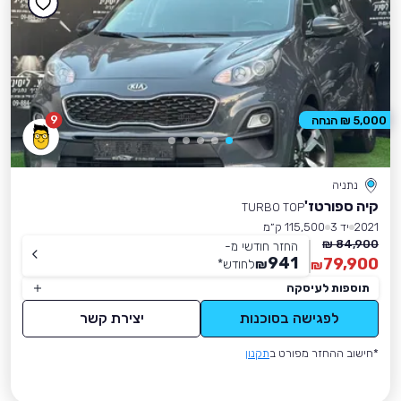
9
5,000 ₪ הנחה
נתניה
קיה ספורטז'
TURBO TOP
2021
יד 3
115,500 ק״מ
84,900 ₪
החזר חודשי מ-
941
79,900
₪
לחודש
*
₪
תוספות לעיסקה
לפגישה בסוכנות
יצירת קשר
*חישוב ההחזר מפורט ב
תקנון