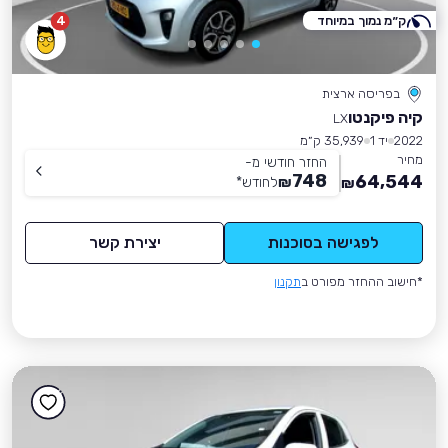
ק״מ נמוך במיוחד
4
בפריסה ארצית
קיה פיקנטו
LX
2022
יד 1
35,939 ק״מ
מחיר
החזר חודשי מ-
748
64,544
₪
לחודש
*
₪
לפגישה בסוכנות
יצירת קשר
*חישוב ההחזר מפורט ב
תקנון