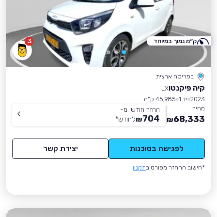
ק״מ נמוך במיוחד
3
בפריסה ארצית
קיה פיקנטו
LX
2023
יד 1
45,985 ק״מ
מחיר
החזר חודשי מ-
704
68,333
₪
לחודש
*
₪
לפגישה בסוכנות
יצירת קשר
*חישוב ההחזר מפורט ב
תקנון