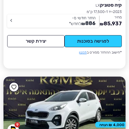
קיה סטוניק
LX
2023
יד 1
17,500 ק״מ
מחיר
החזר חודשי מ-
886
85,937
₪
לחודש
*
₪
לפגישה בסוכנות
יצירת קשר
*חישוב ההחזר מפורט ב
תקנון
9
4,000 ₪ הנחה