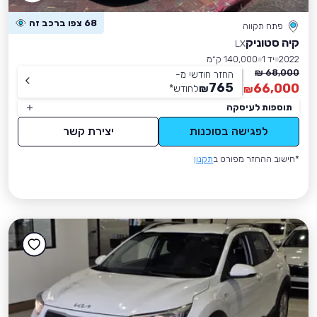
68 צפו ברכב זה
פתח תקווה
קיה סטוניק
LX
2022
יד 1
140,000 ק״מ
68,000 ₪
החזר חודשי מ-
765
66,000
₪
לחודש
*
₪
תוספות לעיסקה
לפגישה בסוכנות
יצירת קשר
*חישוב ההחזר מפורט ב
תקנון