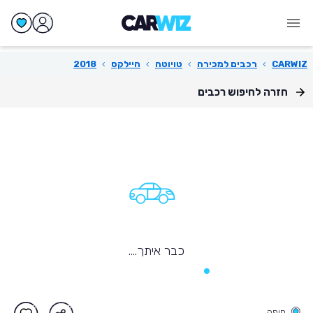
CARWIZ
›
רכבים למכירה
›
טויוטה
›
היילקס
›
2018
חזרה לחיפוש רכבים
כבר איתך....
חיפה