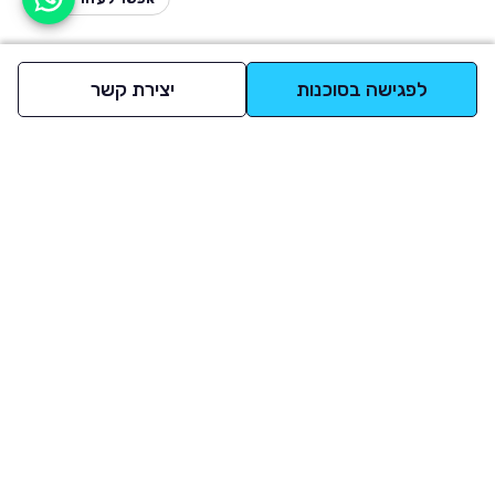
לפגישה בסוכנות
יצירת קשר
למעלה
רכבים
מי אנחנו
סננים מומלצים
מסחריות
מגזין
תקנון
משאיות
אינדקס סוכנויות
נגישות
בדיקת מימון
שאלות ותשובות
מדיניות פרטיות
טרייד אין
אבטחת מידע