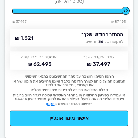
(סכום ההלוואה)
37,497 ₪
87,493 ₪
ההחזר החודשי שלך
*
1,321 ₪
לתקופה של
36
חודשים
גובה המקדמה שלך
התשלום בסוף התקופה
62,495 ₪
37,497 ₪
הצעת המימון חושבה על סמך המחשבונים בתנאי השימוש.
הנתונים המוצגים הם לצורך הדגמה בלבד ואינם מחייבים את מימון ישיר או
את קארוויז, יחד וכל אחד לחוד.
קבלת ההלוואה כפופה למדיניות מימון ישיר ונהליה.
אי עמידה בפירעון ההלוואה או בהחזר האשראי עלולה לגרור חיוב בריבית
פיגורים והליכי הוצאה לפועל. הגילוי בהתאם לחוק. מספר רישיון 54414.
*חישוב ההחזר מפורט ב
תקנון
אישור מימון אונליין