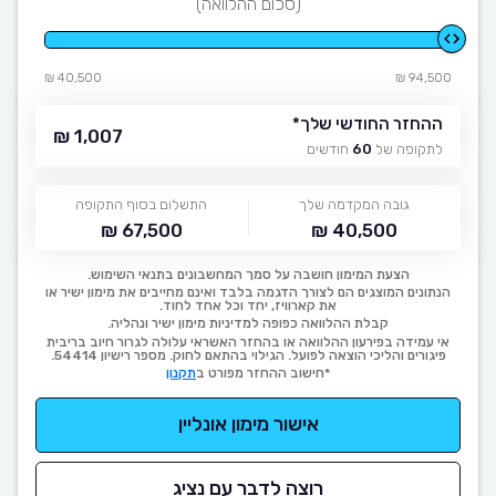
(סכום ההלוואה)
40,500 ₪
94,500 ₪
ההחזר החודשי שלך
*
1,007 ₪
לתקופה של
60
חודשים
גובה המקדמה שלך
התשלום בסוף התקופה
67,500 ₪
40,500 ₪
הצעת המימון חושבה על סמך המחשבונים בתנאי השימוש.
הנתונים המוצגים הם לצורך הדגמה בלבד ואינם מחייבים את מימון ישיר או
את קארוויז, יחד וכל אחד לחוד.
קבלת ההלוואה כפופה למדיניות מימון ישיר ונהליה.
אי עמידה בפירעון ההלוואה או בהחזר האשראי עלולה לגרור חיוב בריבית
פיגורים והליכי הוצאה לפועל. הגילוי בהתאם לחוק. מספר רישיון 54414.
*חישוב ההחזר מפורט ב
תקנון
אישור מימון אונליין
רוצה לדבר עם נציג