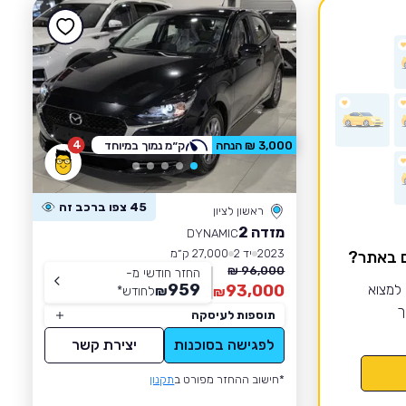
4
3,000 ₪ הנחה
ק״מ נמוך במיוחד
45 צפו ברכב זה
ראשון לציון
מזדה 2
DYNAMIC
2023
יד 2
27,000 ק״מ
ם באתר?
96,000 ₪
החזר חודשי מ-
959
 למצוא
93,000
₪
לחודש
*
₪
ך
תוספות לעיסקה
לפגישה בסוכנות
יצירת קשר
*חישוב ההחזר מפורט ב
תקנון