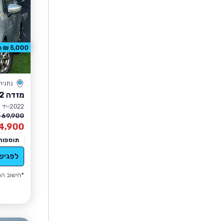
5,000 ₪ הנחה
נתניה
מזדה 2
2022
יד 1
69,900 ₪
4,900
תוספות
לפגיש
*חישוב הה