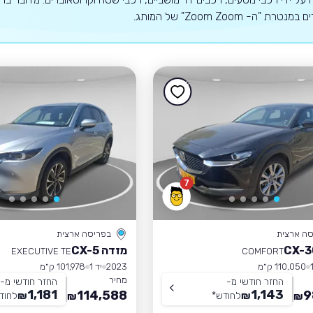
טרת "ה- Zoom Zoom" של המותג.
7
סה ארצית
בפריסה ארצית
מזדה CX-5
EXECUTIVE TE
COMFORT
110,050 ק״מ
2023
יד 1
101,978 ק״מ
מחיר
החזר חודשי מ-
החזר חודשי מ-
1,181
1,143
114,588
9
₪
לחודש
*
₪
לחוד
₪
₪