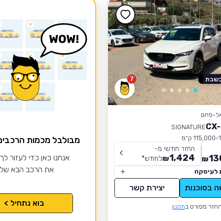
7
בשבת
אל-פחם
SIGNATURE
115,000 ק״מ
מבולבל מכמות הרכבי
החזר חודשי מ-
1,424
13
אנחנו כאן כדי לעזור לך
₪
לחודש
*
₪
את הרכב הבא של
 לעיסקה
ה בסוכנות
יצירת קשר
בוא נתחיל >
חזר מפורט ב
תקנון