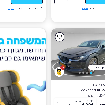
חזר מפורט ב
תקנון
*חישוב ההחזר מפורט ב
תקנון
וך במיוחד
6
סה ארצית
COMFORT
44,127 ק״מ
החזר חודשי מ-