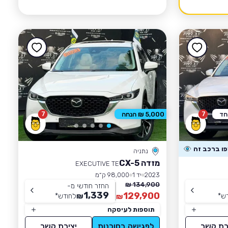
7
7
חד
5,000 ₪ הנחה
נתניה
מזדה CX-5
EXECUTIVE TE
2023
יד 1
98,000 ק״מ
134,900 ₪
החזר חודשי מ-
1,339
129,900
ש
*
₪
לחודש
*
₪
תוספות לעיסקה
רת קשר
לפגישה בסוכנות
יצירת קשר