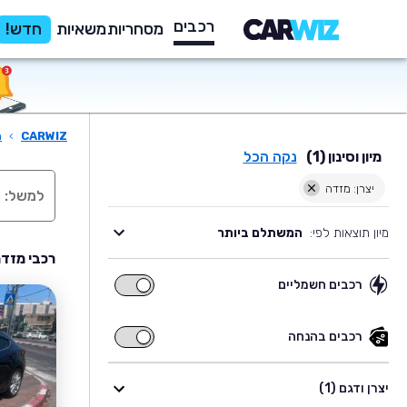
רכבים
מסחריות
משאיות
חדש!
CARWIZ
›
ר
מיון וסינון (1)
נקה הכל
יצרן: מזדה
מיון תוצאות לפי:
המשתלם ביותר
רכבי מזדה
רכבים חשמליים
רכבים
חשמליים
רכבים בהנחה
רכבים
בהנחה
יצרן ודגם (1)