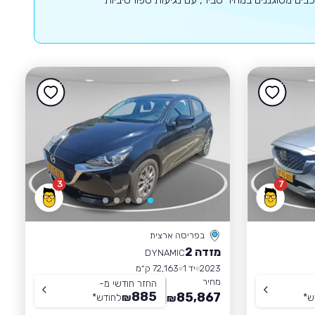
3
7
בפריסה ארצית
מזדה 2
DYNAMIC
2023
יד 1
72,163 ק״מ
מחיר
החזר חודשי מ-
885
85,867
ש
*
₪
לחודש
*
₪