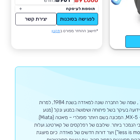
961
91,000
₪
לחודש
*
₪
תוספות לעיסקה
לפגישה בסוכנות
יצירת קשר
*חישוב ההחזר מפורט ב
תקנון
מאזדה הינה יצרנית רכב יפנית שהוקמה בשנת 1920 בשםToyo Cork Kogyo Co , שמה של החברה שונה למאזדה בשנת 1984, למרות
עה בעיקר בשל פיתוחה ושימושה במנוע ונקל (מנוע
בעירה פנימית סיבובי). החברה גם מוכרת בזכות הרכב הדו-מושבי הנחשב שלה, ה- MX-5, המכונה בשם היותר פופולרי – מיאטה (Miata).
 הנמכר ביותר. שילובם של רפלקסים של קארטינג ועלות
תחזוקה נמוכה הפכו את הרכב הקטן להיות המייצג של הסלוגן "פחות זה יותר" (“less is more”) ויצר דורות חדשים של מאזדה. כיום מיוצגת
בים מסוגננים במחיר סביר, עם נגיעות ספורטיביות