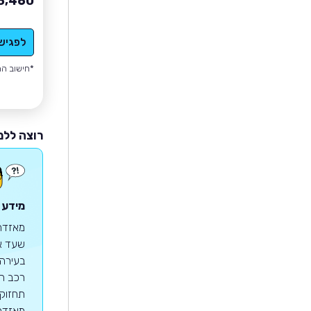
8,460
לפגיש
*חישוב הה
רוצה ללמ
מידע 
שעד אז
רכב הס
מאזדה 