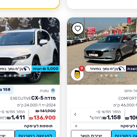
9
בשבת
ק״מ נמוך במיוחד
5,000 ₪ הנחה
ק״מ נמוך במיו
158 צפו ברכב זה
אל-פחם
נתניה
מזדה CX-5
EXECUTIVE
COMFORT
46,000 ק״מ
2024
יד 1
24,000 ק״מ
141,900 ₪
החזר חודשי מ-
החזר חודשי מ-
1,411
1,158
136,900
10
₪
לחודש
*
₪
לחוד
₪
₪
 לעיסקה
תוספות לעיסקה
ה בסוכנות
יצירת קשר
לפגישה בסוכנות
יצי