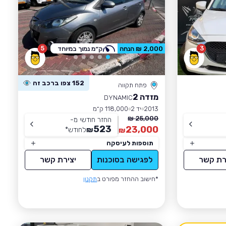
5
3
2,000 ₪ הנחה
ק״מ נמוך במיוחד
152 צפו ברכב זה
פתח תקווה
מזדה 2
DYNAMIC
2013
יד 2
118,000 ק״מ
25,000 ₪
החזר חודשי מ-
523
23,000
₪
לחודש
*
₪
תוספות לעיסקה
רת קשר
לפגישה בסוכנות
יצירת קשר
*חישוב ההחזר מפורט ב
תקנון