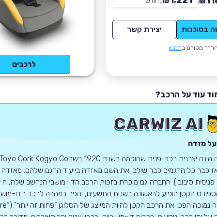
1,221
11
₪
לחודש
*
₪
ה בסוכנות
יצירת קשר
חזר מפורט ב
תקנון
לרכבים
וד עוד על הרכב?
על מזדה
 כבר כל הדגמים כבר שילבו את השם מאזדה בייעוד הדגם שלהם. מאזדה ידו
פורט הקטן הופיע לראשונה בשנות התשעים, והפך במהרה לרכב הדו-מושבי
על ידי רכבי נוסעים, רכבים דו-מושביים, רכבי שטח וקרוסאוברים. מדובר ברכ