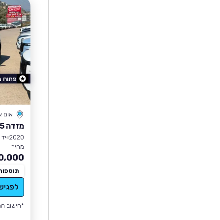
פתוח 
אום 
מזדה CX-5
2020
יד 1
מחיר
0,000
תוספות
לפגיש
*חישוב הה