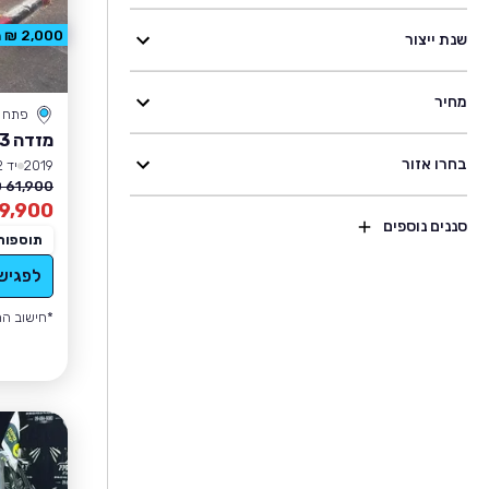
2,000 ₪ הנחה
שנת ייצור
מחיר
פתח ת
מזדה 3
בחרו אזור
2019
יד 2
61,900 ₪
9,900
סננים נוספים
תוספות
לפגיש
*חישוב הה