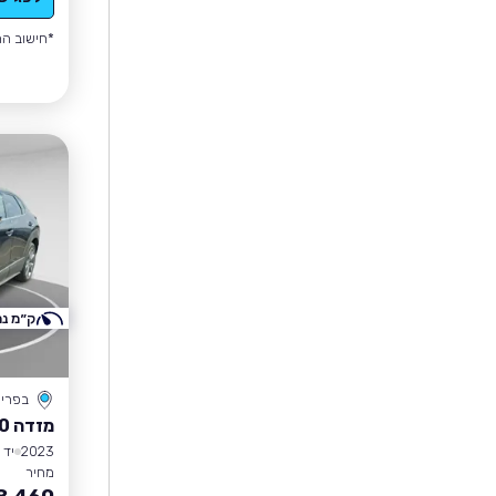
*חישוב הה
ק״מ נמ
בפרי
מזדה CX-30
2023
יד 1
מחיר