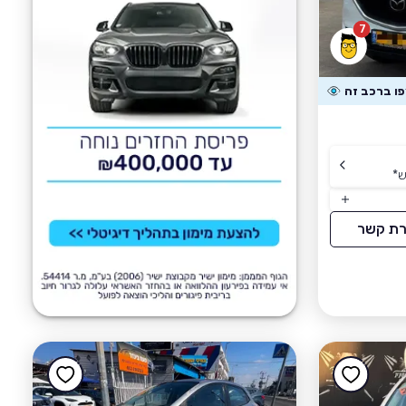
7
ש
*
רת קשר