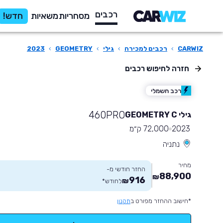
רכבים
מסחריות
משאיות
חדש!
CARWIZ
›
רכבים למכירה
›
גילי
›
GEOMETRY
›
2023
חזרה לחיפוש רכבים
רכב חשמלי
460PRO
גילי GEOMETRY C
2023
72,000 ק״מ
נתניה
מחיר
החזר חודשי מ-
88,900
₪
916
₪
לחודש
*
*חישוב ההחזר מפורט ב
תקנון