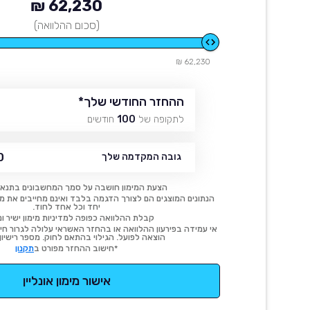
62,230 ₪
(סכום ההלוואה)
62,230 ₪
ההחזר החודשי שלך
*
לתקופה של
100
חודשים
₪
גובה המקדמה שלך
הצעת המימון חושבה על סמך המחשבונים בתנאי
הנתונים המוצגים הם לצורך הדגמה בלבד ואינם מחייבים את מימו
יחד וכל אחד לחוד.
קבלת ההלוואה כפופה למדיניות מימון ישיר ונ
אי עמידה בפירעון ההלוואה או בהחזר האשראי עלולה לגרור חיוב
הוצאה לפועל. הגילוי בהתאם לחוק. מספר רישיון 54414.
*חישוב ההחזר מפורט ב
תקנון
אישור מימון אונליין