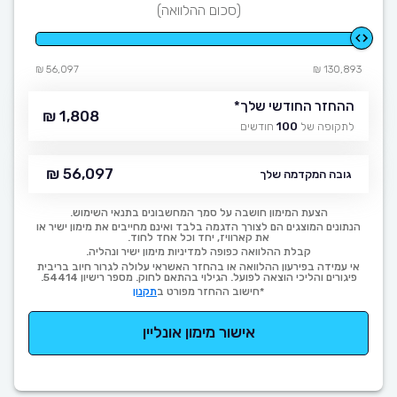
(סכום ההלוואה)
56,097 ₪
130,893 ₪
ההחזר החודשי שלך
*
1,808 ₪
לתקופה של
100
חודשים
56,097 ₪
גובה המקדמה שלך
הצעת המימון חושבה על סמך המחשבונים בתנאי השימוש.
הנתונים המוצגים הם לצורך הדגמה בלבד ואינם מחייבים את מימון ישיר או
את קארוויז, יחד וכל אחד לחוד.
קבלת ההלוואה כפופה למדיניות מימון ישיר ונהליה.
אי עמידה בפירעון ההלוואה או בהחזר האשראי עלולה לגרור חיוב בריבית
פיגורים והליכי הוצאה לפועל. הגילוי בהתאם לחוק. מספר רישיון 54414.
*חישוב ההחזר מפורט ב
תקנון
אישור מימון אונליין