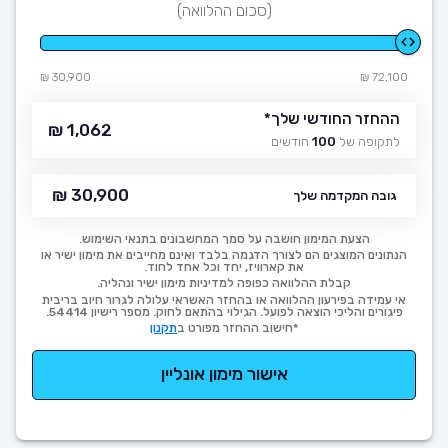
(סכום ההלוואה)
30,900 ₪
72,100 ₪
ההחזר החודשי שלך
*
1,062 ₪
לתקופה של
100
חודשים
30,900 ₪
גובה המקדמה שלך
הצעת המימון חושבה על סמך המחשבונים בתנאי השימוש.
הנתונים המוצגים הם לצורך הדגמה בלבד ואינם מחייבים את מימון ישיר או
את קארוויז, יחד וכל אחד לחוד.
קבלת ההלוואה כפופה למדיניות מימון ישיר ונהליה.
אי עמידה בפירעון ההלוואה או בהחזר האשראי עלולה לגרור חיוב בריבית
פיגורים והליכי הוצאה לפועל. הגילוי בהתאם לחוק. מספר רישיון 54414.
*חישוב ההחזר מפורט ב
תקנון
אישור מימון אונליין