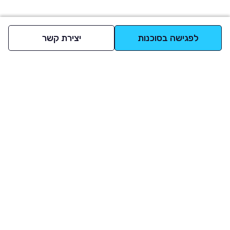
לפגישה בסוכנות
יצירת קשר
למעלה
רכבים
מי אנחנו
סננים מומלצים
מסחריות
מגזין
תקנון
משאיות
אינדקס סוכנויות
נגישות
בדיקת מימון
שאלות ותשובות
מדיניות פרטיות
טרייד אין
אבטחת מידע