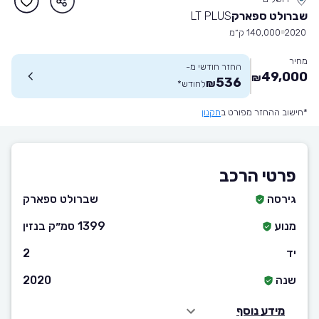
שברולט ספארק
LT PLUS
2020
140,000 ק״מ
מחיר
החזר חודשי מ-
49,000
₪
536
₪
לחודש
*
*חישוב ההחזר מפורט ב
תקנון
פרטי הרכב
גירסה
שברולט ספארק
מנוע
1399 סמ״ק בנזין
יד
2
שנה
2020
מידע נוסף