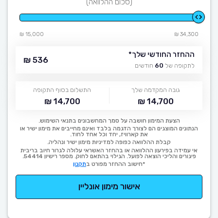
(סכום ההלוואה)
15,000 ₪
34,300 ₪
ההחזר החודשי שלך
*
536 ₪
לתקופה של
60
חודשים
גובה המקדמה שלך
התשלום בסוף התקופה
14,700 ₪
14,700 ₪
הצעת המימון חושבה על סמך המחשבונים בתנאי השימוש.
הנתונים המוצגים הם לצורך הדגמה בלבד ואינם מחייבים את מימון ישיר או
את קארוויז, יחד וכל אחד לחוד.
קבלת ההלוואה כפופה למדיניות מימון ישיר ונהליה.
אי עמידה בפירעון ההלוואה או בהחזר האשראי עלולה לגרור חיוב בריבית
פיגורים והליכי הוצאה לפועל. הגילוי בהתאם לחוק. מספר רישיון 54414.
*חישוב ההחזר מפורט ב
תקנון
אישור מימון אונליין