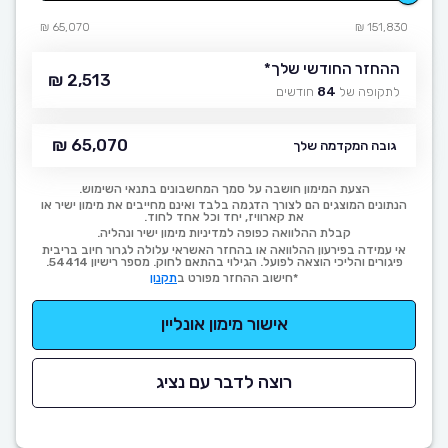
65,070 ₪
151,830 ₪
ההחזר החודשי שלך
*
2,513 ₪
לתקופה של
84
חודשים
65,070 ₪
גובה המקדמה שלך
הצעת המימון חושבה על סמך המחשבונים בתנאי השימוש.
הנתונים המוצגים הם לצורך הדגמה בלבד ואינם מחייבים את מימון ישיר או
את קארוויז, יחד וכל אחד לחוד.
קבלת ההלוואה כפופה למדיניות מימון ישיר ונהליה.
אי עמידה בפירעון ההלוואה או בהחזר האשראי עלולה לגרור חיוב בריבית
פיגורים והליכי הוצאה לפועל. הגילוי בהתאם לחוק. מספר רישיון 54414.
*חישוב ההחזר מפורט ב
תקנון
אישור מימון אונליין
רוצה לדבר עם נציג