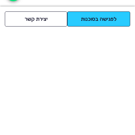
לפגישה בסוכנות
יצירת קשר
למעלה
רכבים
מי אנחנו
סננים מומלצים
מסחריות
מגזין
תקנון
משאיות
אינדקס סוכנויות
נגישות
בדיקת מימון
שאלות ותשובות
מדיניות פרטיות
טרייד אין
אבטחת מידע