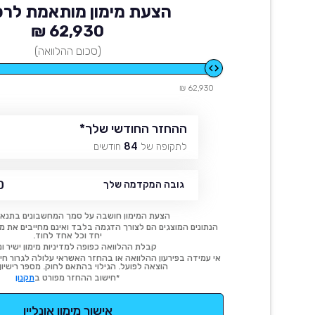
הצעת מימון מותאמת לרכ
62,930 ₪
(סכום ההלוואה)
62,930 ₪
ההחזר החודשי שלך
*
לתקופה של
84
חודשים
₪
גובה המקדמה שלך
הצעת המימון חושבה על סמך המחשבונים בתנאי
הנתונים המוצגים הם לצורך הדגמה בלבד ואינם מחייבים את מימו
יחד וכל אחד לחוד.
קבלת ההלוואה כפופה למדיניות מימון ישיר ונ
אי עמידה בפירעון ההלוואה או בהחזר האשראי עלולה לגרור חיוב
הוצאה לפועל. הגילוי בהתאם לחוק. מספר רישיון 54414.
*חישוב ההחזר מפורט ב
תקנון
אישור מימון אונליין