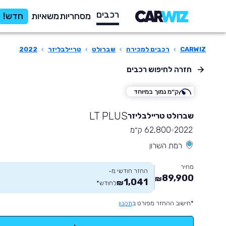
רכבים
מסחריות
משאיות
חדש!
CARWIZ
›
רכבים למכירה
›
שברולט
›
טריילבליזר
›
2022
חזרה לחיפוש רכבים
ק״מ נמוך במיוחד
LT PLUS
שברולט טריילבליזר
2022
62,800 ק״מ
רמת השרון
מחיר
החזר חודשי מ-
89,900
₪
1,041
₪
לחודש
*
*חישוב ההחזר מפורט ב
תקנון