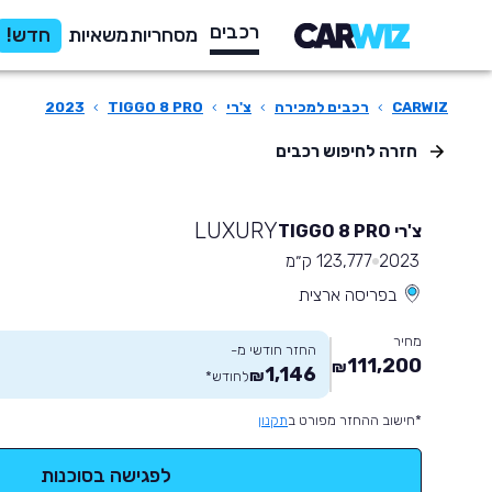
רכבים
מסחריות
משאיות
חדש!
CARWIZ
›
רכבים למכירה
›
צ'רי
›
TIGGO 8 PRO
›
2023
חזרה לחיפוש רכבים
LUXURY
צ'רי TIGGO 8 PRO
2023
123,777 ק״מ
בפריסה ארצית
מחיר
החזר חודשי מ-
111,200
₪
1,146
₪
לחודש
*
*חישוב ההחזר מפורט ב
תקנון
לפגישה בסוכנות