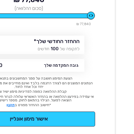
(סכום ההלוואה)
77,840 ₪
ההחזר החודשי שלך
*
לתקופה של
100
חודשים
 ₪
גובה המקדמה שלך
הצעת המימון חושבה על סמך המחשבונים בתנאי
הנתונים המוצגים הם לצורך הדגמה בלבד ואינם מחייבים את מימו
יחד וכל אחד לחוד.
קבלת ההלוואה כפופה למדיניות מימון ישיר ונ
אי עמידה בפירעון ההלוואה או בהחזר האשראי עלולה לגרור חיוב
הוצאה לפועל. הגילוי בהתאם לחוק. מספר רישיון 54414.
*חישוב ההחזר מפורט ב
תקנון
אישור מימון אונליין