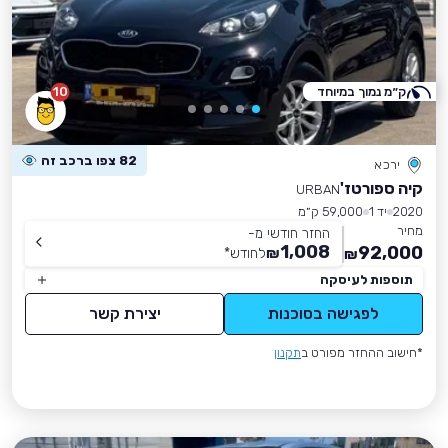
ק״מ נמוך במיוחד
10
82 צפו ברכב זה
ירכא
קיה ספורטז'
URBAN
2020
יד 1
59,000 ק״מ
מחיר
החזר חודשי מ-
1,008
92,000
₪
לחודש
*
₪
תוספות לעיסקה
לפגישה בסוכנות
יצירת קשר
*חישוב ההחזר מפורט ב
תקנון