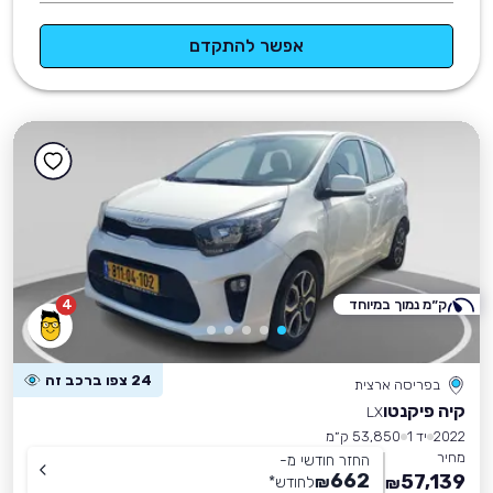
אפשר להתקדם
ק״מ נמוך במיוחד
4
24 צפו ברכב זה
בפריסה ארצית
קיה פיקנטו
LX
2022
יד 1
53,850 ק״מ
מחיר
החזר חודשי מ-
662
57,139
₪
לחודש
*
₪