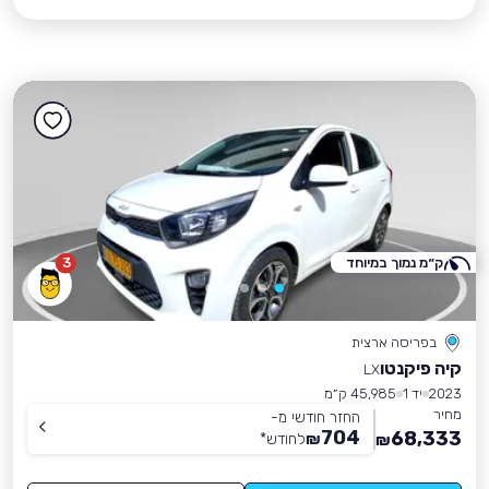
ק״מ נמוך במיוחד
3
בפריסה ארצית
קיה פיקנטו
LX
2023
יד 1
45,985 ק״מ
מחיר
החזר חודשי מ-
704
68,333
₪
לחודש
*
₪