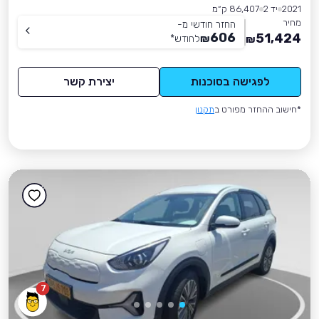
2021
יד 2
86,407 ק״מ
מחיר
החזר חודשי מ-
606
51,424
₪
לחודש
*
₪
לפגישה בסוכנות
יצירת קשר
*חישוב ההחזר מפורט ב
תקנון
7