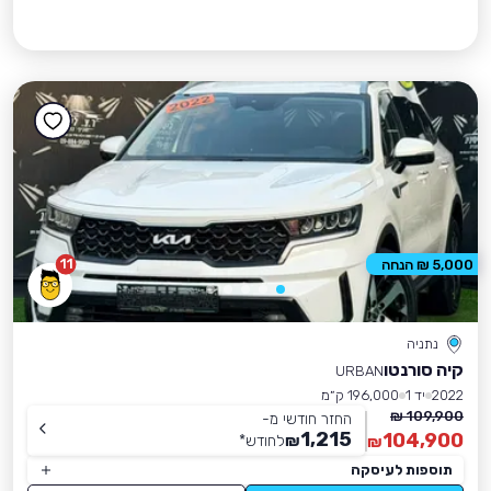
11
5,000 ₪ הנחה
נתניה
קיה סורנטו
URBAN
2022
יד 1
196,000 ק״מ
109,900 ₪
החזר חודשי מ-
1,215
104,900
₪
לחודש
*
₪
תוספות לעיסקה