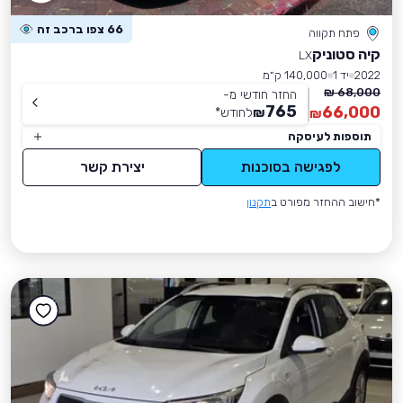
66 צפו ברכב זה
פתח תקווה
קיה סטוניק
LX
2022
יד 1
140,000 ק״מ
68,000 ₪
החזר חודשי מ-
765
66,000
₪
לחודש
*
₪
תוספות לעיסקה
לפגישה בסוכנות
יצירת קשר
*חישוב ההחזר מפורט ב
תקנון