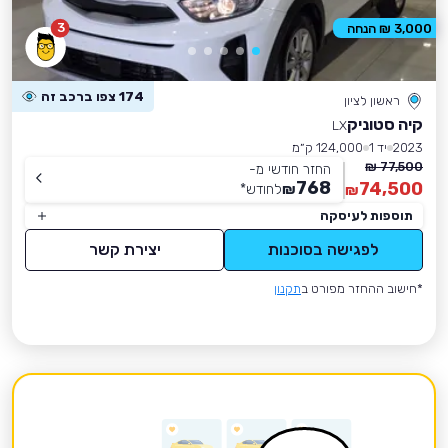
3
3,000 ₪ הנחה
174 צפו ברכב זה
ראשון לציון
קיה סטוניק
LX
2023
יד 1
124,000 ק״מ
77,500 ₪
החזר חודשי מ-
768
74,500
₪
לחודש
*
₪
תוספות לעיסקה
לפגישה בסוכנות
יצירת קשר
*חישוב ההחזר מפורט ב
תקנון