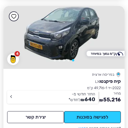
ק״מ נמוך במיוחד
4
בפריסה ארצית
קיה פיקנטו
LX
2022
יד 1
49,716 ק״מ
מחיר
החזר חודשי מ-
640
55,216
₪
לחודש
*
₪
לפגישה בסוכנות
יצירת קשר