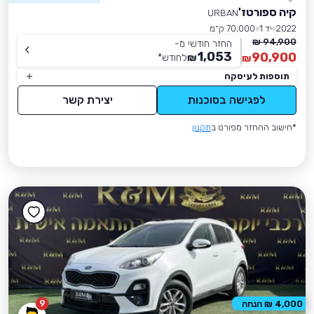
קיה ספורטז'
URBAN
2022
יד 1
70,000 ק״מ
94,900 ₪
החזר חודשי מ-
1,053
90,900
₪
לחודש
*
₪
תוספות לעיסקה
לפגישה בסוכנות
יצירת קשר
*חישוב ההחזר מפורט ב
תקנון
9
4,000 ₪ הנחה