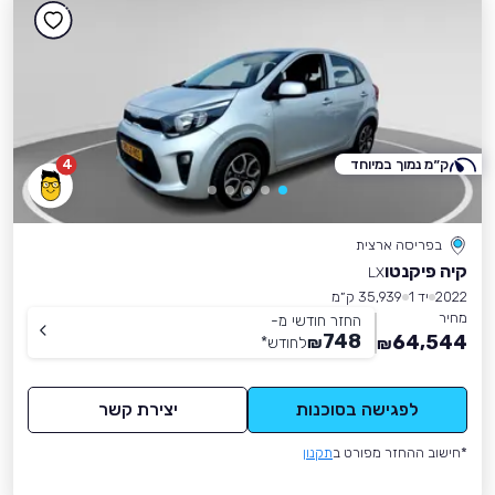
ק״מ נמוך במיוחד
4
בפריסה ארצית
קיה פיקנטו
LX
2022
יד 1
35,939 ק״מ
מחיר
החזר חודשי מ-
748
64,544
₪
לחודש
*
₪
לפגישה בסוכנות
יצירת קשר
*חישוב ההחזר מפורט ב
תקנון