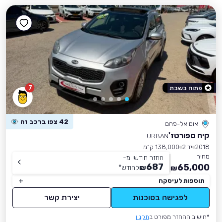
7
פתוח בשבת
42 צפו ברכב זה
אום אל-פחם
קיה ספורטז'
URBAN
2018
יד 2
138,000 ק״מ
מחיר
החזר חודשי מ-
687
65,000
₪
לחודש
*
₪
תוספות לעיסקה
לפגישה בסוכנות
יצירת קשר
*חישוב ההחזר מפורט ב
תקנון