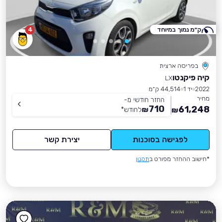
ק״מ נמוך במיוחד
4
בפריסה ארצית
קיה פיקנטו
LX
2022
יד 1
44,514 ק״מ
מחיר
החזר חודשי מ-
710
61,248
₪
לחודש
*
₪
לפגישה בסוכנות
יצירת קשר
*חישוב ההחזר מפורט ב
תקנון