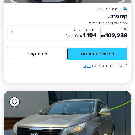
בפריסה ארצית
קיה נירו
LX
2022
יד 1
101,383 ק״מ
מחיר
החזר חודשי מ-
1,184
102,238
₪
לחודש
*
₪
לפגישה בסוכנות
יצירת קשר
*חישוב ההחזר מפורט ב
תקנון