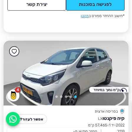
לפגישה בסוכנות
יצירת קשר
*חישוב ההחזר מפורט ב
תקנון
ק״מ נמוך במיוחד
4
בפריסה ארצית
קיה פיקנטו
LX
אפשר לעזור?
2022
יד 1
57,465 ק״מ
מחיר
החזר חודשי מ-