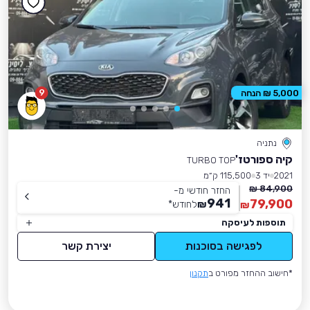
9
5,000 ₪ הנחה
נתניה
קיה ספורטז'
TURBO TOP
2021
יד 3
115,500 ק״מ
84,900 ₪
החזר חודשי מ-
941
79,900
₪
לחודש
*
₪
תוספות לעיסקה
לפגישה בסוכנות
יצירת קשר
*חישוב ההחזר מפורט ב
תקנון