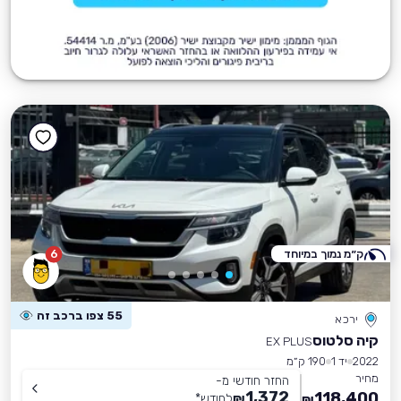
ק״מ נמוך במיוחד
6
55 צפו ברכב זה
ירכא
קיה סלטוס
EX PLUS
2022
יד 1
190 ק״מ
מחיר
החזר חודשי מ-
1,372
118,400
₪
לחודש
*
₪