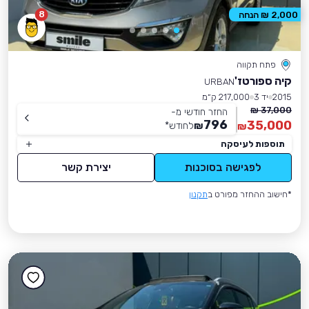
8
2,000 ₪ הנחה
פתח תקווה
קיה ספורטז'
URBAN
2015
יד 3
217,000 ק״מ
37,000 ₪
החזר חודשי מ-
796
35,000
₪
לחודש
*
₪
תוספות לעיסקה
לפגישה בסוכנות
יצירת קשר
*חישוב ההחזר מפורט ב
תקנון