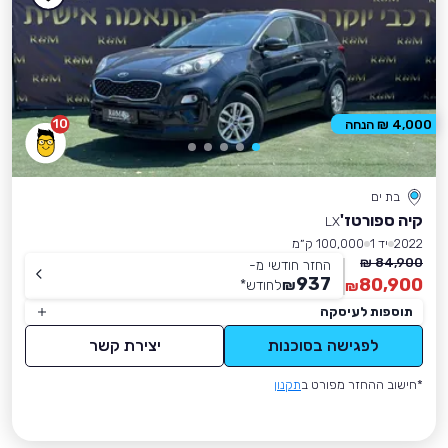
10
4,000 ₪ הנחה
בת ים
קיה ספורטז'
LX
2022
יד 1
100,000 ק״מ
84,900 ₪
החזר חודשי מ-
937
80,900
₪
לחודש
*
₪
תוספות לעיסקה
לפגישה בסוכנות
יצירת קשר
*חישוב ההחזר מפורט ב
תקנון