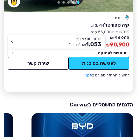
בת ים
קיה ספורטז'
URBAN
2022
יד 1
85,000 ק״מ
94,900 ₪
החזר חודשי מ-
1,053
90,900
₪
לחודש
*
₪
תוספות לעיסקה
לפגישה בסוכנות
יצירת קשר
*חישוב ההחזר מפורט ב
תקנון
הדגמים החשמליים בCarwiz