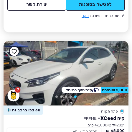
לפגישה בסוכנות
יצירת קשר
*חישוב ההחזר מפורט ב
תקנון
7
2,000 ₪ הנחה
ק״מ נמוך במיוחד
38 צפו ברכב זה
פתח תקווה
קיה XCeed
PREMIUM
2021
יד 2
46,000 ק״מ
68,000 ₪
החזר חודשי מ-