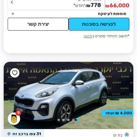
778
66,000
₪
לחודש
*
₪
תוספות לעיסקה
לפגישה בסוכנות
יצירת קשר
*חישוב ההחזר מפורט ב
תקנון
9
4,000 ₪ הנחה
31 צפו ברכב זה
בת ים