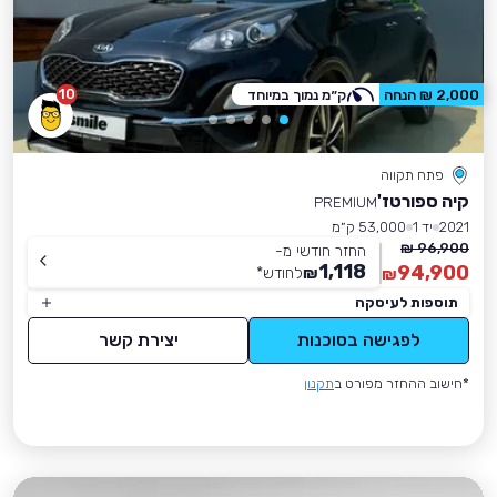
10
2,000 ₪ הנחה
ק״מ נמוך במיוחד
פתח תקווה
קיה ספורטז'
PREMIUM
2021
יד 1
53,000 ק״מ
96,900 ₪
החזר חודשי מ-
1,118
94,900
₪
לחודש
*
₪
תוספות לעיסקה
לפגישה בסוכנות
יצירת קשר
*חישוב ההחזר מפורט ב
תקנון