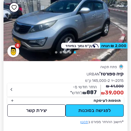
8
2,000 ₪ הנחה
ק״מ נמוך במיוחד
פתח תקווה
קיה ספורטז'
URBAN
2015
יד 2
145,000 ק״מ
41,000 ₪
החזר חודשי מ-
887
39,000
₪
לחודש
*
₪
תוספות לעיסקה
לפגישה בסוכנות
יצירת קשר
*חישוב ההחזר מפורט ב
תקנון