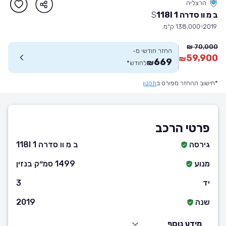
הרצליה
ב מ וו סדרה 1 118I
S
2019
138,000 ק״מ
70,000 ₪
החזר חודשי מ-
59,900
₪
669
₪
לחודש
*
*חישוב ההחזר מפורט ב
תקנון
פרטי הרכב
גירסה
ב מ וו סדרה 1 118I
מנוע
1499 סמ״ק בנזין
יד
3
שנה
2019
מידע נוסף