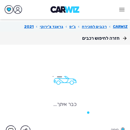
CARWIZ
›
רכבים למכירה
›
ג'יפ
›
גראנד צ'ירוקי
›
2021
חזרה לחיפוש רכבים
כבר איתך....
חיפה