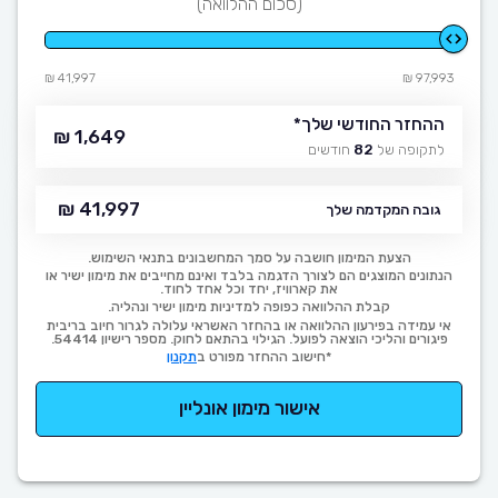
(סכום ההלוואה)
41,997 ₪
97,993 ₪
ההחזר החודשי שלך
*
1,649 ₪
לתקופה של
82
חודשים
41,997 ₪
גובה המקדמה שלך
הצעת המימון חושבה על סמך המחשבונים בתנאי השימוש.
הנתונים המוצגים הם לצורך הדגמה בלבד ואינם מחייבים את מימון ישיר או
את קארוויז, יחד וכל אחד לחוד.
קבלת ההלוואה כפופה למדיניות מימון ישיר ונהליה.
אי עמידה בפירעון ההלוואה או בהחזר האשראי עלולה לגרור חיוב בריבית
פיגורים והליכי הוצאה לפועל. הגילוי בהתאם לחוק. מספר רישיון 54414.
*חישוב ההחזר מפורט ב
תקנון
אישור מימון אונליין