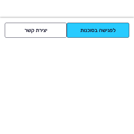
לפגישה בסוכנות
יצירת קשר
למעלה
רכבים
מי אנחנו
סננים מומלצים
מסחריות
מגזין
תקנון
משאיות
אינדקס סוכנויות
נגישות
בדיקת מימון
שאלות ותשובות
מדיניות פרטיות