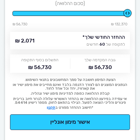
(סכום ההלוואה)
56,730 ₪
132,370 ₪
ההחזר החודשי שלך
*
2,071 ₪
לתקופה של
60
חודשים
גובה המקדמה שלך
התשלום בסוף התקופה
56,730 ₪
56,730 ₪
הצעת המימון חושבה על סמך המחשבונים בתנאי השימוש.
הנתונים המוצגים הם לצורך הדגמה בלבד ואינם מחייבים את מימון ישיר או
את קארוויז, יחד וכל אחד לחוד.
קבלת ההלוואה כפופה למדיניות מימון ישיר ונהליה.
אי עמידה בפירעון ההלוואה או בהחזר האשראי עלולה לגרור חיוב בריבית
פיגורים והליכי הוצאה לפועל. הגילוי בהתאם לחוק. מספר רישיון 54414.
*חישוב ההחזר מפורט ב
תקנון
אישור מימון אונליין