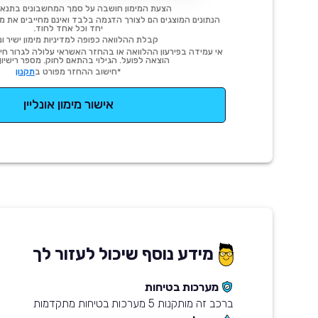
הצעת המימון חושבה על סמך המחשבונים בתנאי
הנתונים המוצגים הם לצורך הדגמה בלבד ואינם מחייבים את מימו
יחד וכל אחד לחוד.
קבלת ההלוואה כפופה למדיניות מימון ישיר ונ
אי עמידה בפירעון ההלוואה או בהחזר האשראי עלולה לגרור חיוב
הוצאה לפועל. הגילוי בהתאם לחוק. מספר רישיון 54414.
*חישוב ההחזר מפורט ב
תקנון
אישור מימון אונליין
מידע נוסף שיכול לעזור לך
מערכות בטיחות
ברכב זה מותקנות 5 מערכות בטיחות מתקדמות