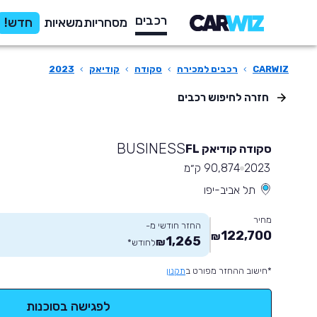
רכבים
מסחריות
משאיות
חדש!
CARWIZ
›
רכבים למכירה
›
סקודה
›
קודיאק
›
2023
חזרה לחיפוש רכבים
BUSINESS
סקודה קודיאק FL
2023
90,874 ק״מ
תל אביב-יפו
מחיר
החזר חודשי מ-
122,700
₪
1,265
₪
לחודש
*
*חישוב ההחזר מפורט ב
תקנון
לפגישה בסוכנות