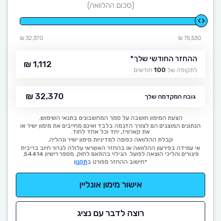
(סכום ההלוואה)
32,370 ₪
75,530 ₪
ההחזר החודשי שלך
*
1,112 ₪
לתקופה של
100
חודשים
32,370 ₪
גובה המקדמה שלך
הצעת המימון חושבה על סמך המחשבונים בתנאי השימוש.
הנתונים המוצגים הם לצורך הדגמה בלבד ואינם מחייבים את מימון ישיר או
את קארוויז, יחד וכל אחד לחוד.
קבלת ההלוואה כפופה למדיניות מימון ישיר ונהליה.
אי עמידה בפירעון ההלוואה או בהחזר האשראי עלולה לגרור חיוב בריבית
פיגורים והליכי הוצאה לפועל. הגילוי בהתאם לחוק. מספר רישיון 54414.
*חישוב ההחזר מפורט ב
תקנון
אישור מימון אונליין
רוצה לדבר עם נציג