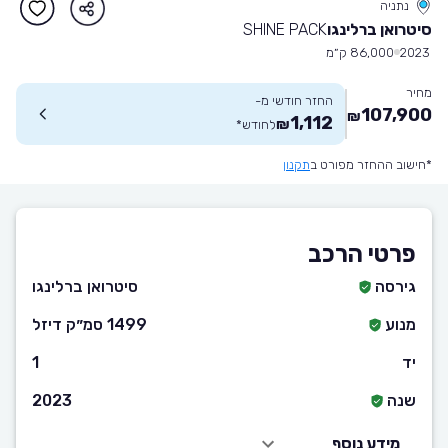
נתניה
סיטרואן ברלינגו
SHINE PACK
2023
86,000 ק״מ
מחיר
החזר חודשי מ-
107,900
₪
1,112
₪
לחודש
*
*חישוב ההחזר מפורט ב
תקנון
פרטי הרכב
גירסה
סיטרואן ברלינגו
מנוע
1499 סמ״ק דיזל
יד
1
שנה
2023
מידע נוסף