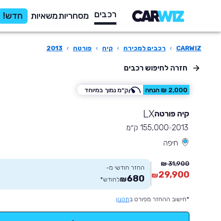
רכבים
מסחריות
משאיות
חדש!
CARWIZ
›
רכבים למכירה
›
קיה
›
פורטה
›
2013
חזרה לחיפוש רכבים
2,000 ₪ הנחה
ק״מ נמוך במיוחד
LX
קיה פורטה
2013
155,000 ק״מ
חיפה
31,900 ₪
החזר חודשי מ-
29,900
₪
680
₪
לחודש
*
*חישוב ההחזר מפורט ב
תקנון