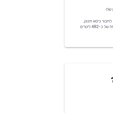
 שלו
רכב זה מותאם לתינוקות - הוא עומד בסטנדרט ISOFIX לחיבור כיסא תינוק,
קיימת אפשרות לנטרל את כריות האוויר, ותא המטען בנפח של כ-482 ליטרים