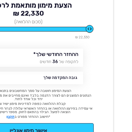
הצעת מימון מותאמת לרכ
22,330 ₪
(סכום ההלוואה)
22,330 ₪
ההחזר החודשי שלך
*
לתקופה של
36
חודשים
גובה המקדמה שלך
הצעת המימון חושבה על סמך המחשבונים בתנאי
הנתונים המוצגים הם לצורך הדגמה בלבד ואינם מחייבים את מימו
יחד וכל אחד לחוד.
קבלת ההלוואה כפופה למדיניות מימון ישיר ונ
אי עמידה בפירעון ההלוואה או בהחזר האשראי עלולה לגרור חיוב
הוצאה לפועל. הגילוי בהתאם לחוק. מספר רישיון 54414.
*חישוב ההחזר מפורט ב
תקנון
אישור מימון אונליין