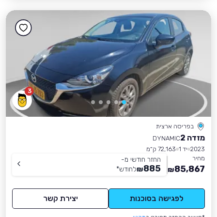
3
בפריסה ארצית
מזדה 2
DYNAMIC
2023
יד 1
72,163 ק״מ
מחיר
החזר חודשי מ-
885
85,867
₪
לחודש
*
₪
לפגישה בסוכנות
יצירת קשר