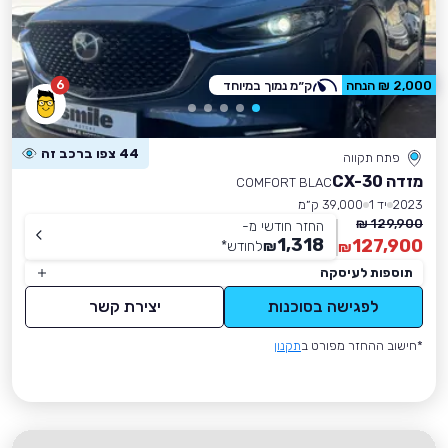
6
2,000 ₪ הנחה
ק״מ נמוך במיוחד
44 צפו ברכב זה
פתח תקווה
מזדה CX-30
COMFORT BLAC
2023
יד 1
39,000 ק״מ
129,900 ₪
החזר חודשי מ-
1,318
127,900
₪
לחודש
*
₪
תוספות לעיסקה
לפגישה בסוכנות
יצירת קשר
*חישוב ההחזר מפורט ב
תקנון