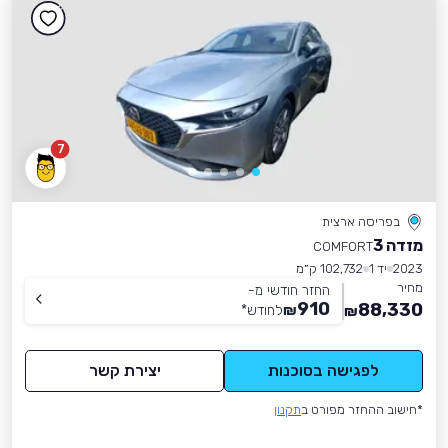
7
בפריסה ארצית
מזדה 3
COMFORT
2023
יד 1
102,732 ק״מ
מחיר
החזר חודשי מ-
910
88,330
₪
לחודש
*
₪
לפגישה בסוכנות
יצירת קשר
*חישוב ההחזר מפורט ב
תקנון