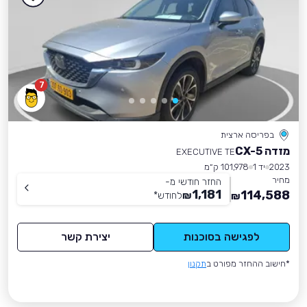
7
בפריסה ארצית
מזדה CX-5
EXECUTIVE TE
2023
יד 1
101,978 ק״מ
מחיר
החזר חודשי מ-
1,181
114,588
₪
לחודש
*
₪
לפגישה בסוכנות
יצירת קשר
*חישוב ההחזר מפורט ב
תקנון