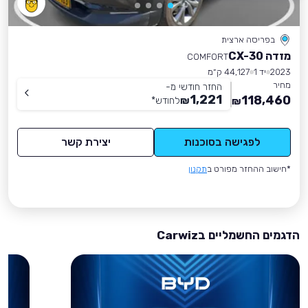
בפריסה ארצית
מזדה CX-30
COMFORT
2023
יד 1
44,127 ק״מ
מחיר
החזר חודשי מ-
1,221
118,460
₪
לחודש
*
₪
לפגישה בסוכנות
יצירת קשר
*חישוב ההחזר מפורט ב
תקנון
הדגמים החשמליים בCarwiz