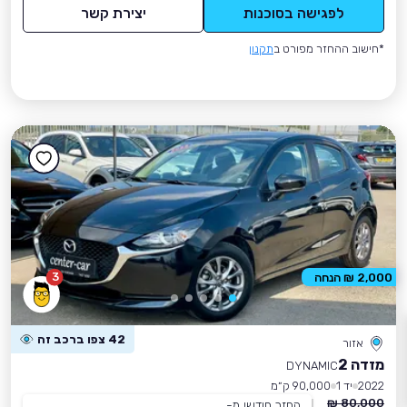
לפגישה בסוכנות
יצירת קשר
*חישוב ההחזר מפורט ב
תקנון
3
2,000 ₪ הנחה
42 צפו ברכב זה
אזור
מזדה 2
DYNAMIC
2022
יד 1
90,000 ק״מ
80,000 ₪
החזר חודשי מ-