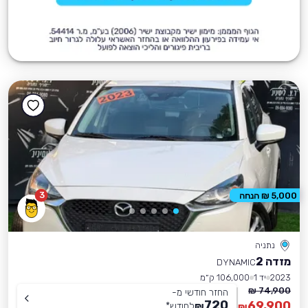
3
5,000 ₪ הנחה
נתניה
מזדה 2
DYNAMIC
2023
יד 1
106,000 ק״מ
74,900 ₪
החזר חודשי מ-
720
69,900
₪
לחודש
*
₪