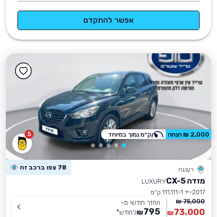
אפשר להתקדם
5
2,000 ₪ הנחה
ק״מ נמוך במיוחד
78 צפו ברכב זה
רעננה
מזדה CX-5
LUXURY
2017
יד 1
111,111 ק״מ
75,000 ₪
החזר חודשי מ-
795
73,000
₪
לחודש
*
₪