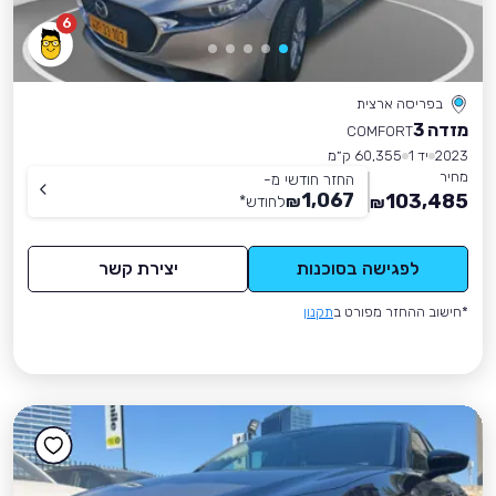
6
בפריסה ארצית
מזדה 3
COMFORT
2023
יד 1
60,355 ק״מ
מחיר
החזר חודשי מ-
1,067
103,485
₪
לחודש
*
₪
לפגישה בסוכנות
יצירת קשר
*חישוב ההחזר מפורט ב
תקנון