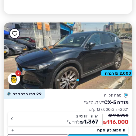
7
2,000 ₪ הנחה
29 צפו ברכב זה
פתח תקווה
מזדה CX-5
EXECUTIVE
2021
יד 2
137,000 ק״מ
118,000 ₪
החזר חודשי מ-
1,367
116,000
₪
לחודש
*
₪
תוספות לעיסקה