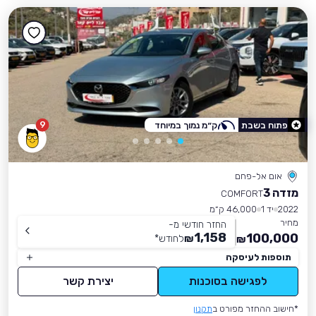
9
פתוח בשבת
ק״מ נמוך במיוחד
אום אל-פחם
מזדה 3
COMFORT
2022
יד 1
46,000 ק״מ
מחיר
החזר חודשי מ-
1,158
100,000
₪
לחודש
*
₪
תוספות לעיסקה
לפגישה בסוכנות
יצירת קשר
*חישוב ההחזר מפורט ב
תקנון