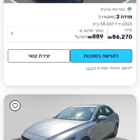
בפריסה ארצית
מזדה 2
DYNAMIC
2023
יד 1
58,067 ק״מ
מחיר
החזר חודשי מ-
889
86,270
₪
לחודש
*
₪
לפגישה בסוכנות
יצירת קשר
*חישוב ההחזר מפורט ב
תקנון