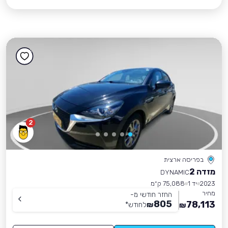
2
בפריסה ארצית
מזדה 2
DYNAMIC
2023
יד 1
75,088 ק״מ
מחיר
החזר חודשי מ-
805
78,113
₪
לחודש
*
₪