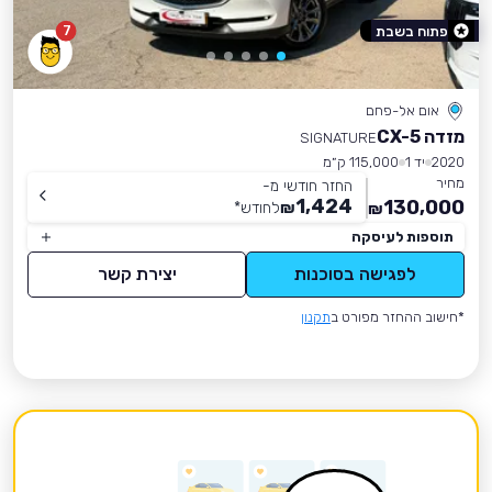
7
פתוח בשבת
אום אל-פחם
מזדה CX-5
SIGNATURE
2020
יד 1
115,000 ק״מ
מחיר
החזר חודשי מ-
1,424
130,000
₪
לחודש
*
₪
תוספות לעיסקה
לפגישה בסוכנות
יצירת קשר
*חישוב ההחזר מפורט ב
תקנון