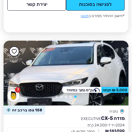
לפגישה בסוכנות
יצירת קשר
*חישוב ההחזר מפורט ב
תקנון
7
5,000 ₪ הנחה
ק״מ נמוך במיוחד
158 צפו ברכב זה
נתניה
מזדה CX-5
EXECUTIVE
2024
יד 1
24,000 ק״מ
141,900 ₪
החזר חודשי מ-