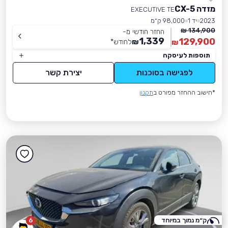
מזדה CX-5
EXECUTIVE TE
2023
יד 1
98,000 ק״מ
134,900 ₪
החזר חודשי מ-
1,339
129,900
₪
לחודש
*
₪
תוספות לעיסקה
לפגישה בסוכנות
יצירת קשר
*חישוב ההחזר מפורט ב
תקנון
ק״מ נמוך במיוחד
6