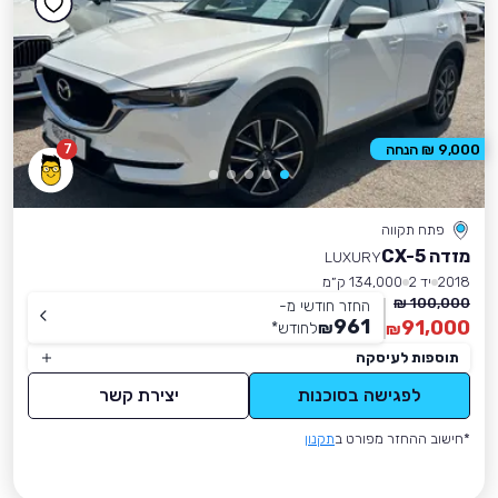
7
9,000 ₪ הנחה
פתח תקווה
מזדה CX-5
LUXURY
2018
יד 2
134,000 ק״מ
100,000 ₪
החזר חודשי מ-
961
91,000
₪
לחודש
*
₪
תוספות לעיסקה
לפגישה בסוכנות
יצירת קשר
*חישוב ההחזר מפורט ב
תקנון