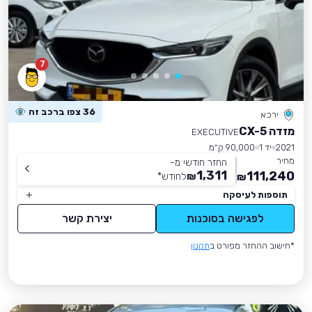
7
36 צפו ברכב זה
ירכא
מזדה CX-5
EXECUTIVE
2021
יד 1
90,000 ק״מ
מחיר
החזר חודשי מ-
1,311
111,240
₪
לחודש
*
₪
תוספות לעיסקה
לפגישה בסוכנות
יצירת קשר
*חישוב ההחזר מפורט ב
תקנון