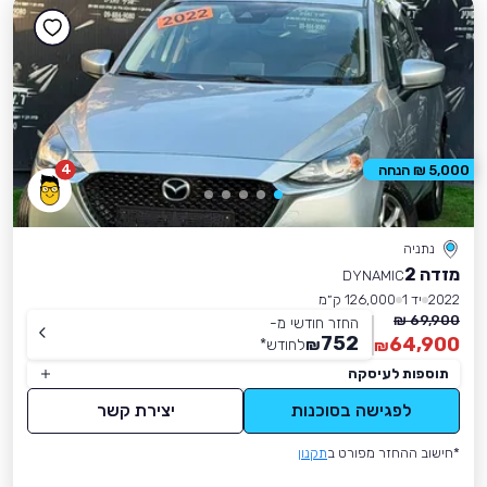
4
5,000 ₪ הנחה
נתניה
מזדה 2
DYNAMIC
2022
יד 1
126,000 ק״מ
69,900 ₪
החזר חודשי מ-
752
64,900
₪
לחודש
*
₪
תוספות לעיסקה
לפגישה בסוכנות
יצירת קשר
*חישוב ההחזר מפורט ב
תקנון