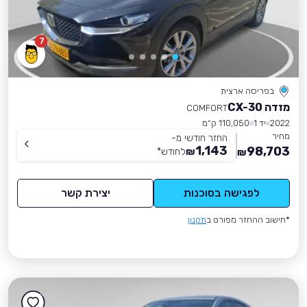
7
בפריסה ארצית
מזדה CX-30
COMFORT
2022
יד 1
110,050 ק״מ
מחיר
החזר חודשי מ-
1,143
98,703
₪
לחודש
*
₪
לפגישה בסוכנות
יצירת קשר
*חישוב ההחזר מפורט ב
תקנון