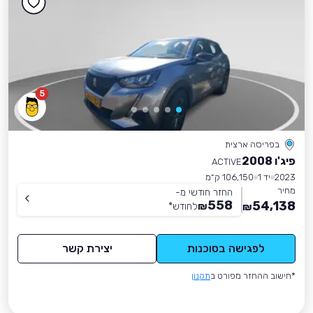
5
בפריסה ארצית
פיג'ו 2008
ACTIVE
2023
יד 1
106,150 ק״מ
מחיר
החזר חודשי מ-
558
54,138
₪
לחודש
*
₪
לפגישה בסוכנות
יצירת קשר
*חישוב ההחזר מפורט ב
תקנון