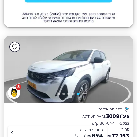
8
בפריסה ארצית
פיג'ו 3008
ACTIVE PACK
2022
יד 1
80,781 ק״מ
מחיר
החזר חודשי מ-
894
77,153
₪
לחודש
*
₪