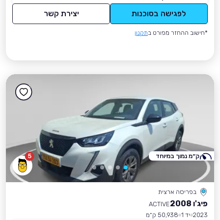
לפגישה בסוכנות
יצירת קשר
*חישוב ההחזר מפורט ב
תקנון
ק״מ נמוך במיוחד
5
בפריסה ארצית
פיג'ו 2008
ACTIVE
2023
יד 1
50,938 ק״מ