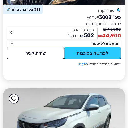
311 צפו ברכב זה
פתח תקווה
פיג'ו 3008
ACTIVE
2019
יד 1
139,000 ק״מ
46,900 ₪
החזר חודשי מ-
502
44,900
₪
לחודש
*
₪
תוספות לעיסקה
לפגישה בסוכנות
יצירת קשר
*חישוב ההחזר מפורט ב
תקנון