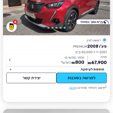
ק״מ נמוך במיוחד
6
ראשון לציון
פיג'ו 2008
PREMIUM
2021
יד 1
50,000 ק״מ
מחיר
החזר חודשי מ-
800
67,900
₪
לחודש
*
₪
תוספות לעיסקה
לפגישה בסוכנות
יצירת קשר
*חישוב ההחזר מפורט ב
תקנון