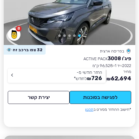
8
32 צפו ברכב זה
בפריסה ארצית
פיג'ו 3008
ACTIVE PACK
2022
יד 1
96,528 ק״מ
מחיר
החזר חודשי מ-
726
62,694
₪
לחודש
*
₪
לפגישה בסוכנות
יצירת קשר
*חישוב ההחזר מפורט ב
תקנון