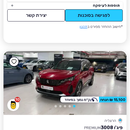
תוספות לעיסקה
לפגישה בסוכנות
יצירת קשר
*חישוב ההחזר מפורט ב
תקנון
10
15,100 ₪ הנחה
ק״מ נמוך במיוחד
הרצליה
פיג'ו 3008
PREMIUM