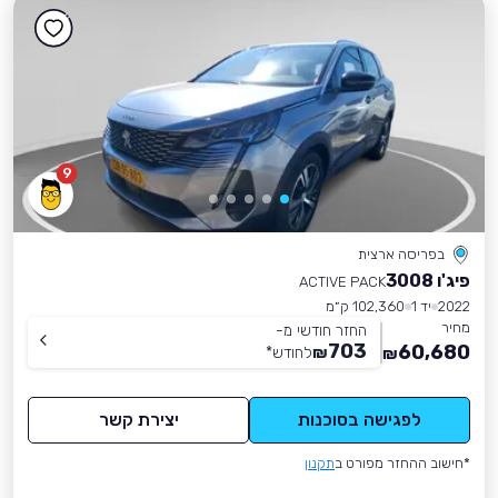
9
בפריסה ארצית
פיג'ו 3008
ACTIVE PACK
2022
יד 1
102,360 ק״מ
מחיר
החזר חודשי מ-
703
60,680
₪
לחודש
*
₪
לפגישה בסוכנות
יצירת קשר
*חישוב ההחזר מפורט ב
תקנון