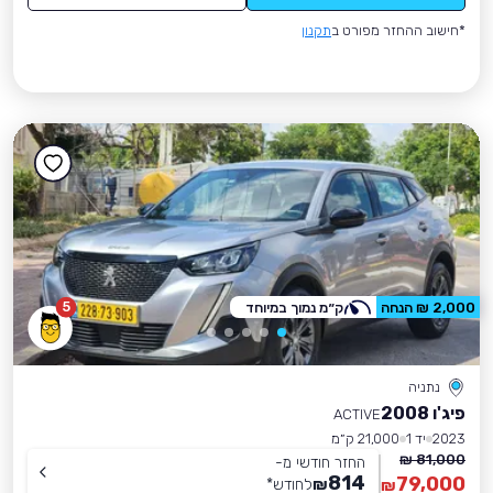
*חישוב ההחזר מפורט ב
תקנון
5
2,000 ₪ הנחה
ק״מ נמוך במיוחד
נתניה
פיג'ו 2008
ACTIVE
2023
יד 1
21,000 ק״מ
81,000 ₪
החזר חודשי מ-
814
79,000
₪
לחודש
*
₪