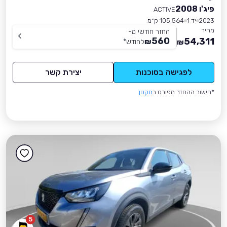
פיג'ו 2008
ACTIVE
2023
יד 1
105,564 ק״מ
מחיר
החזר חודשי מ-
560
54,311
₪
לחודש
*
₪
לפגישה בסוכנות
יצירת קשר
*חישוב ההחזר מפורט ב
תקנון
5