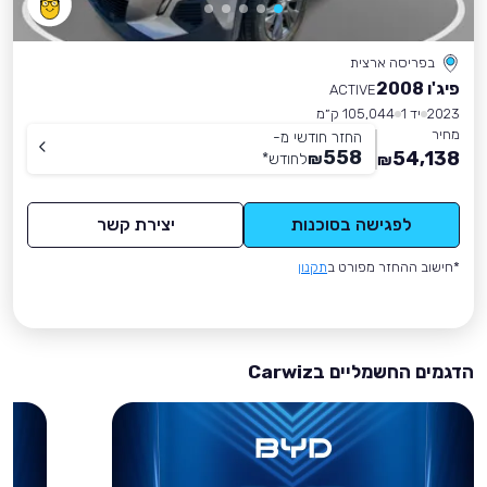
בפריסה ארצית
פיג'ו 2008
ACTIVE
2023
יד 1
105,044 ק״מ
מחיר
החזר חודשי מ-
558
54,138
₪
לחודש
*
₪
לפגישה בסוכנות
יצירת קשר
*חישוב ההחזר מפורט ב
תקנון
הדגמים החשמליים בCarwiz