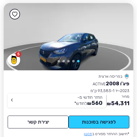
5
בפריסה ארצית
פיג'ו 2008
ACTIVE
2023
יד 1
93,583 ק״מ
מחיר
החזר חודשי מ-
560
54,311
₪
לחודש
*
₪
לפגישה בסוכנות
יצירת קשר
*חישוב ההחזר מפורט ב
תקנון