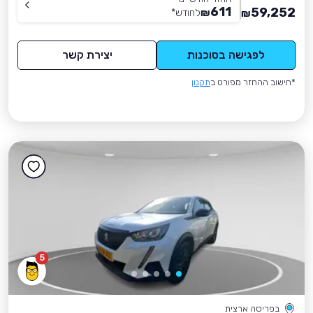
611
59,252
₪
לחודש
*
₪
לפגישה בסוכנות
יצירת קשר
*חישוב ההחזר מפורט ב
תקנון
5
בפריסה ארצית