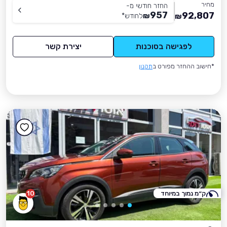
מחיר
החזר חודשי מ-
957
92,807
₪
לחודש
*
₪
לפגישה בסוכנות
יצירת קשר
*חישוב ההחזר מפורט ב
תקנון
ק״מ נמוך במיוחד
10