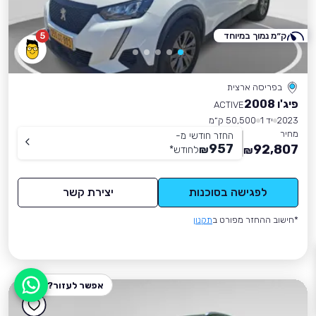
ק״מ נמוך במיוחד
5
בפריסה ארצית
פיג'ו 2008
ACTIVE
2023
יד 1
50,500 ק״מ
מחיר
החזר חודשי מ-
957
92,807
₪
לחודש
*
₪
לפגישה בסוכנות
יצירת קשר
*חישוב ההחזר מפורט ב
תקנון
אפשר לעזור?