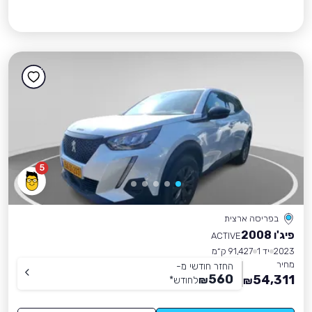
5
בפריסה ארצית
פיג'ו 2008
ACTIVE
2023
יד 1
91,427 ק״מ
מחיר
החזר חודשי מ-
560
54,311
₪
לחודש
*
₪