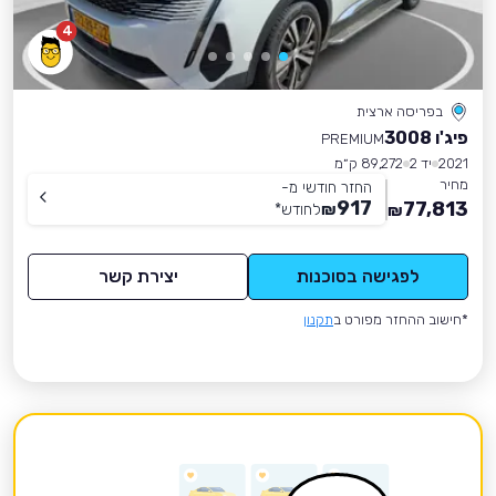
4
בפריסה ארצית
פיג'ו 3008
PREMIUM
2021
יד 2
89,272 ק״מ
מחיר
החזר חודשי מ-
917
77,813
₪
לחודש
*
₪
לפגישה בסוכנות
יצירת קשר
*חישוב ההחזר מפורט ב
תקנון