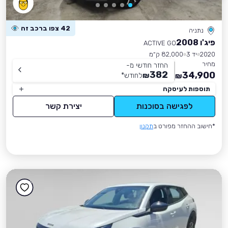
42 צפו ברכב זה
נתניה
פיג'ו 2008
ACTIVE GO
2020
יד 3
82,000 ק״מ
מחיר
החזר חודשי מ-
382
34,900
₪
לחודש
*
₪
תוספות לעיסקה
לפגישה בסוכנות
יצירת קשר
*חישוב ההחזר מפורט ב
תקנון