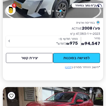
ק״מ נמוך במיוחד
5
בפריסה ארצית
פיג'ו 2008
ACTIVE
2023
יד 1
47,383 ק״מ
מחיר
החזר חודשי מ-
975
94,547
₪
לחודש
*
₪
לפגישה בסוכנות
יצירת קשר
*חישוב ההחזר מפורט ב
תקנון