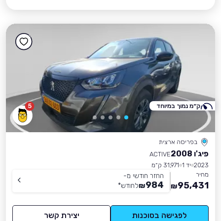
ק״מ נמוך במיוחד
5
בפריסה ארצית
פיג'ו 2008
ACTIVE
2023
יד 1
31,971 ק״מ
מחיר
החזר חודשי מ-
984
95,431
₪
לחודש
*
₪
לפגישה בסוכנות
יצירת קשר