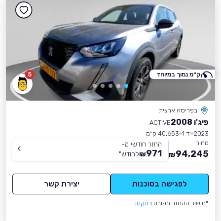
ק״מ נמוך במיוחד
5
בפריסה ארצית
פיג'ו 2008
ACTIVE
2023
יד 1
40,653 ק״מ
מחיר
החזר חודשי מ-
971
94,245
₪
לחודש
*
₪
לפגישה בסוכנות
יצירת קשר
*חישוב ההחזר מפורט ב
תקנון