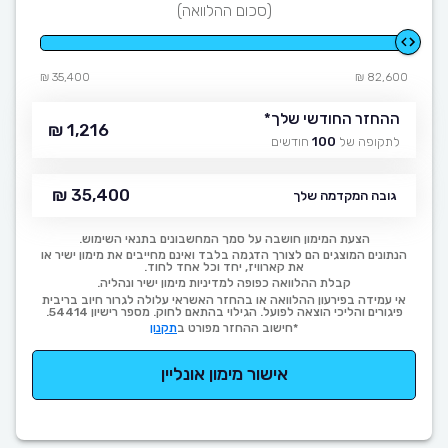
(סכום ההלוואה)
35,400 ₪
82,600 ₪
ההחזר החודשי שלך
*
1,216 ₪
לתקופה של
100
חודשים
35,400 ₪
גובה המקדמה שלך
הצעת המימון חושבה על סמך המחשבונים בתנאי השימוש.
הנתונים המוצגים הם לצורך הדגמה בלבד ואינם מחייבים את מימון ישיר או
את קארוויז, יחד וכל אחד לחוד.
קבלת ההלוואה כפופה למדיניות מימון ישיר ונהליה.
אי עמידה בפירעון ההלוואה או בהחזר האשראי עלולה לגרור חיוב בריבית
פיגורים והליכי הוצאה לפועל. הגילוי בהתאם לחוק. מספר רישיון 54414.
*חישוב ההחזר מפורט ב
תקנון
אישור מימון אונליין