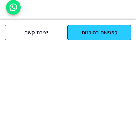
אפשר לעזור?
לפגישה בסוכנות
יצירת קשר
למעלה
רכבים
מי אנחנו
סננים מומלצים
מסחריות
מגזין
תקנון
משאיות
אינדקס סוכנויות
נגישות
בדיקת מימון
שאלות ותשובות
מדיניות פרטיות