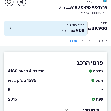
פתח תקווה
מרצדס A קלאס A180
STYLE
2015
140,000 ק״מ
מחיר
החזר חודשי מ-
39,900
₪
908
₪
לחודש
*
*חישוב ההחזר מפורט ב
תקנון
פרטי הרכב
גירסה
מרצדס A קלאס A180
מנוע
1595 סמ״ק בנזין
יד
5
שנה
2015
מידע נוסף