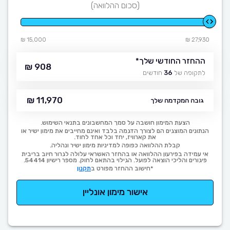
(סכום ההלוואה)
15,000 ₪
27,930 ₪
ההחזר החודשי שלך
*
908 ₪
לתקופה של
36
חודשים
11,970 ₪
גובה המקדמה שלך
הצעת המימון חושבה על סמך המחשבונים בתנאי השימוש.
הנתונים המוצגים הם לצורך הדגמה בלבד ואינם מחייבים את מימון ישיר או
את קארוויז, יחד וכל אחד לחוד.
קבלת ההלוואה כפופה למדיניות מימון ישיר ונהליה.
אי עמידה בפירעון ההלוואה או בהחזר האשראי עלולה לגרור חיוב בריבית
פיגורים והליכי הוצאה לפועל. הגילוי בהתאם לחוק. מספר רישיון 54414.
*חישוב ההחזר מפורט ב
תקנון
אישור מימון אונליין