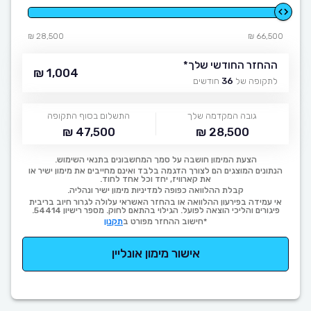
28,500 ₪
66,500 ₪
ההחזר החודשי שלך
*
1,004 ₪
לתקופה של
36
חודשים
גובה המקדמה שלך
התשלום בסוף התקופה
47,500 ₪
28,500 ₪
הצעת המימון חושבה על סמך המחשבונים בתנאי השימוש.
הנתונים המוצגים הם לצורך הדגמה בלבד ואינם מחייבים את מימון ישיר או
את קארוויז, יחד וכל אחד לחוד.
קבלת ההלוואה כפופה למדיניות מימון ישיר ונהליה.
אי עמידה בפירעון ההלוואה או בהחזר האשראי עלולה לגרור חיוב בריבית
פיגורים והליכי הוצאה לפועל. הגילוי בהתאם לחוק. מספר רישיון 54414.
*חישוב ההחזר מפורט ב
תקנון
אישור מימון אונליין