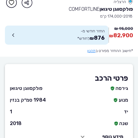
הרצליה
פולקסווגן טיגואן
COMFORTLINE
2018
174,000 ק״מ
95,000 ₪
החזר חודשי מ-
82,900
₪
876
₪
לחודש
*
*חישוב ההחזר מפורט ב
תקנון
פרטי הרכב
גירסה
פולקסווגן טיגואן
מנוע
1984 סמ״ק בנזין
יד
1
שנה
2018
מידע נוסף