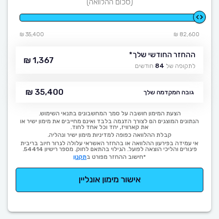
(סכום ההלוואה)
35,400 ₪
82,600 ₪
ההחזר החודשי שלך
*
1,367 ₪
לתקופה של
84
חודשים
35,400 ₪
גובה המקדמה שלך
הצעת המימון חושבה על סמך המחשבונים בתנאי השימוש.
הנתונים המוצגים הם לצורך הדגמה בלבד ואינם מחייבים את מימון ישיר או
את קארוויז, יחד וכל אחד לחוד.
קבלת ההלוואה כפופה למדיניות מימון ישיר ונהליה.
אי עמידה בפירעון ההלוואה או בהחזר האשראי עלולה לגרור חיוב בריבית
פיגורים והליכי הוצאה לפועל. הגילוי בהתאם לחוק. מספר רישיון 54414.
*חישוב ההחזר מפורט ב
תקנון
אישור מימון אונליין