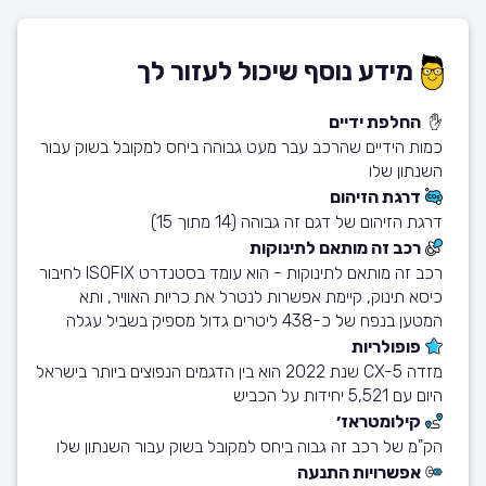
מידע נוסף שיכול לעזור לך
החלפת ידיים
כמות הידיים שהרכב עבר מעט גבוהה ביחס למקובל בשוק עבור
השנתון שלו
דרגת הזיהום
דרגת הזיהום של דגם זה גבוהה (14 מתוך 15)
רכב זה מותאם לתינוקות
רכב זה מותאם לתינוקות - הוא עומד בסטנדרט ISOFIX לחיבור
כיסא תינוק, קיימת אפשרות לנטרל את כריות האוויר, ותא
המטען בנפח של כ-438 ליטרים גדול מספיק בשביל עגלה
פופולריות
מזדה CX-5 שנת 2022 הוא בין הדגמים הנפוצים ביותר בישראל
היום עם 5,521 יחידות על הכביש
קילומטראז׳
הק"מ של רכב זה גבוה ביחס למקובל בשוק עבור השנתון שלו
אפשרויות התנעה