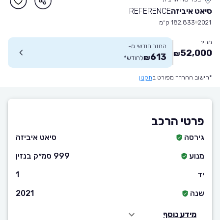
סיאט איביזה
REFERENCE
2021
182,833 ק״מ
מחיר
החזר חודשי מ-
52,000
₪
613
₪
לחודש
*
*חישוב ההחזר מפורט ב
תקנון
פרטי הרכב
גירסה
סיאט איביזה
מנוע
999 סמ״ק בנזין
יד
1
שנה
2021
מידע נוסף