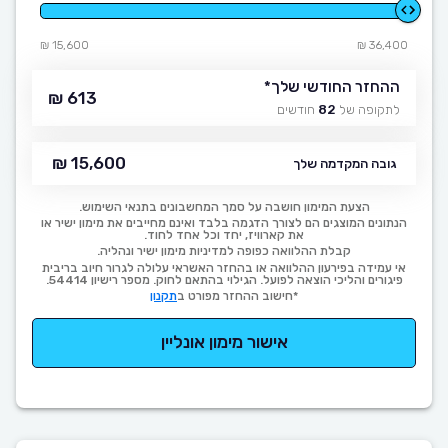
15,600 ₪
36,400 ₪
ההחזר החודשי שלך
*
613 ₪
לתקופה של
82
חודשים
15,600 ₪
גובה המקדמה שלך
הצעת המימון חושבה על סמך המחשבונים בתנאי השימוש.
הנתונים המוצגים הם לצורך הדגמה בלבד ואינם מחייבים את מימון ישיר או
את קארוויז, יחד וכל אחד לחוד.
קבלת ההלוואה כפופה למדיניות מימון ישיר ונהליה.
אי עמידה בפירעון ההלוואה או בהחזר האשראי עלולה לגרור חיוב בריבית
פיגורים והליכי הוצאה לפועל. הגילוי בהתאם לחוק. מספר רישיון 54414.
*חישוב ההחזר מפורט ב
תקנון
אישור מימון אונליין