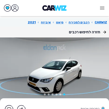
CARWIZ
›
רכבים למכירה
›
סיאט
›
איביזה
›
2021
חזרה לחיפוש רכבים
בפריסה ארצית