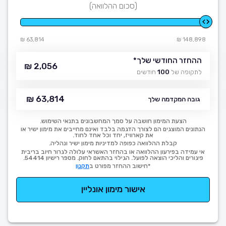
(סכום ההלוואה)
63,814 ₪
148,898 ₪
ההחזר החודשי שלך
*
2,056 ₪
לתקופה של
100
חודשים
63,814 ₪
גובה המקדמה שלך
הצעת המימון חושבה על סמך המחשבונים בתנאי השימוש.
הנתונים המוצגים הם לצורך הדגמה בלבד ואינם מחייבים את מימון ישיר או
את קארוויז, יחד וכל אחד לחוד.
קבלת ההלוואה כפופה למדיניות מימון ישיר ונהליה.
אי עמידה בפירעון ההלוואה או בהחזר האשראי עלולה לגרור חיוב בריבית
פיגורים והליכי הוצאה לפועל. הגילוי בהתאם לחוק. מספר רישיון 54414.
*חישוב ההחזר מפורט ב
תקנון
אישור מימון אונליין