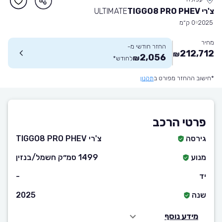
צ'רי TIGGO8 PRO PHEV
ULTIMATE
2025
0 ק״מ
מחיר
החזר חודשי מ-
212,712
₪
2,056
₪
לחודש
*
*חישוב ההחזר מפורט ב
תקנון
פרטי הרכב
גירסה
צ'רי TIGGO8 PRO PHEV
מנוע
1499 סמ״ק חשמל/בנזין
יד
-
שנה
2025
מידע נוסף