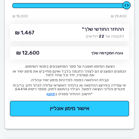
15,000 ₪
29,400 ₪
ההחזר החודשי שלך
*
1,467 ₪
לתקופה של
22
חודשים
12,600 ₪
גובה המקדמה שלך
הצעת המימון חושבה על סמך המחשבונים בתנאי השימוש.
הנתונים המוצגים הם לצורך הדגמה בלבד ואינם מחייבים את מימון ישיר או
את קארוויז, יחד וכל אחד לחוד.
קבלת ההלוואה כפופה למדיניות מימון ישיר ונהליה.
אי עמידה בפירעון ההלוואה או בהחזר האשראי עלולה לגרור חיוב בריבית
פיגורים והליכי הוצאה לפועל. הגילוי בהתאם לחוק. מספר רישיון 54414.
*חישוב ההחזר מפורט ב
תקנון
אישור מימון אונליין