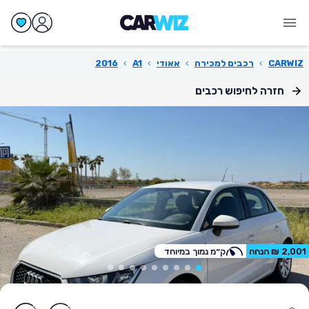
CARWIZ
›
רכבים למכירה
›
אאודי
›
A1
›
2016
חזרה לחיפוש רכבים
2,001 ₪ הנחה
ק״מ נמוך במיוחד