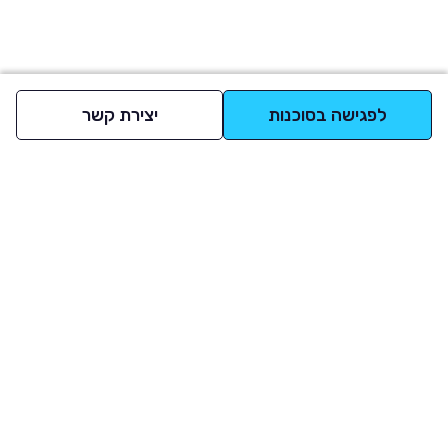
לפגישה בסוכנות
יצירת קשר
למעלה
רכבים
מי אנחנו
סננים מומלצים
מסחריות
מגזין
תקנון
משאיות
אינדקס סוכנויות
נגישות
בדיקת מימון
שאלות ותשובות
מדיניות פרטיות