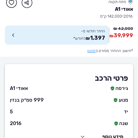
פתח תקווה
אאודי A1
2016
142,000 ק״מ
42,000 ₪
החזר חודשי מ-
39,999
₪
1,397
₪
לחודש
*
*חישוב ההחזר מפורט ב
תקנון
פרטי הרכב
גירסה
אאודי A1
מנוע
999 סמ״ק בנזין
יד
5
שנה
2016
מידע נוסף