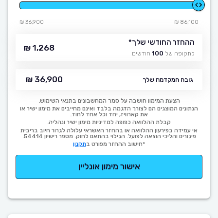
36,900 ₪
86,100 ₪
ההחזר החודשי שלך
*
1,268 ₪
לתקופה של
100
חודשים
36,900 ₪
גובה המקדמה שלך
הצעת המימון חושבה על סמך המחשבונים בתנאי השימוש.
הנתונים המוצגים הם לצורך הדגמה בלבד ואינם מחייבים את מימון ישיר או
את קארוויז, יחד וכל אחד לחוד.
קבלת ההלוואה כפופה למדיניות מימון ישיר ונהליה.
אי עמידה בפירעון ההלוואה או בהחזר האשראי עלולה לגרור חיוב בריבית
פיגורים והליכי הוצאה לפועל. הגילוי בהתאם לחוק. מספר רישיון 54414.
*חישוב ההחזר מפורט ב
תקנון
אישור מימון אונליין