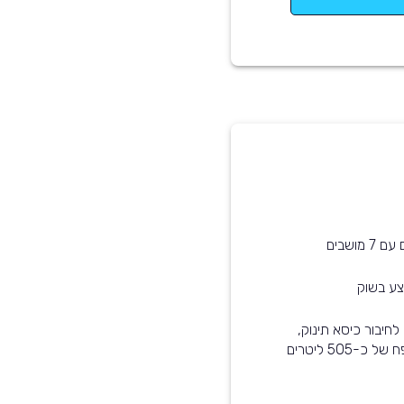
רכב זה מותאם לתינוקות - הוא עומד בסטנדרט ISOFIX לחיבור כיסא תינוק,
קיימת אפשרות לנטרל את כריות האוויר, ותא המטען בנפח של כ-505 ליטרים