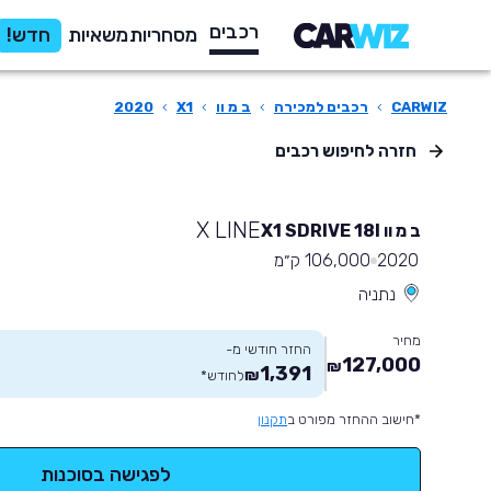
רכבים
מסחריות
משאיות
חדש!
CARWIZ
›
רכבים למכירה
›
ב מ וו
›
X1
›
2020
חזרה לחיפוש רכבים
X LINE
ב מ וו X1 SDRIVE 18I
2020
106,000 ק״מ
נתניה
מחיר
החזר חודשי מ-
127,000
₪
1,391
₪
לחודש
*
*חישוב ההחזר מפורט ב
תקנון
לפגישה בסוכנות