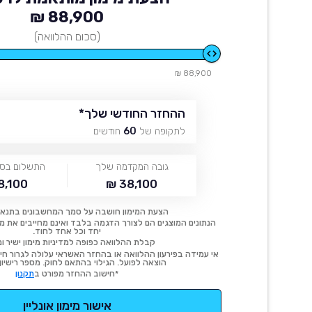
88,900 ₪
(סכום ההלוואה)
88,900 ₪
ההחזר החודשי שלך
*
לתקופה של
60
חודשים
גובה המקדמה שלך
התשלום בסו
,100 ₪
38,100 ₪
הצעת המימון חושבה על סמך המחשבונים בתנאי
הנתונים המוצגים הם לצורך הדגמה בלבד ואינם מחייבים את מימו
יחד וכל אחד לחוד.
קבלת ההלוואה כפופה למדיניות מימון ישיר ונ
אי עמידה בפירעון ההלוואה או בהחזר האשראי עלולה לגרור חיוב
הוצאה לפועל. הגילוי בהתאם לחוק. מספר רישיון 54414.
*חישוב ההחזר מפורט ב
תקנון
אישור מימון אונליין