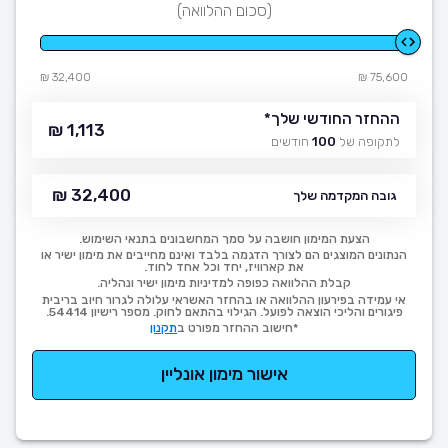
(סכום ההלוואה)
32,400 ₪
75,600 ₪
ההחזר החודשי שלך
*
1,113 ₪
לתקופה של
100
חודשים
32,400 ₪
גובה המקדמה שלך
הצעת המימון חושבה על סמך המחשבונים בתנאי השימוש.
הנתונים המוצגים הם לצורך הדגמה בלבד ואינם מחייבים את מימון ישיר או
את קארוויז, יחד וכל אחד לחוד.
קבלת ההלוואה כפופה למדיניות מימון ישיר ונהליה.
אי עמידה בפירעון ההלוואה או בהחזר האשראי עלולה לגרור חיוב בריבית
פיגורים והליכי הוצאה לפועל. הגילוי בהתאם לחוק. מספר רישיון 54414.
*חישוב ההחזר מפורט ב
תקנון
אישור מימון אונליין