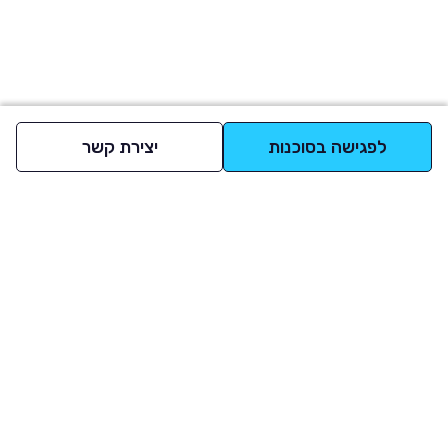
לפגישה בסוכנות
יצירת קשר
למעלה
רכבים
מי אנחנו
סננים מומלצים
מסחריות
מגזין
תקנון
משאיות
אינדקס סוכנויות
נגישות