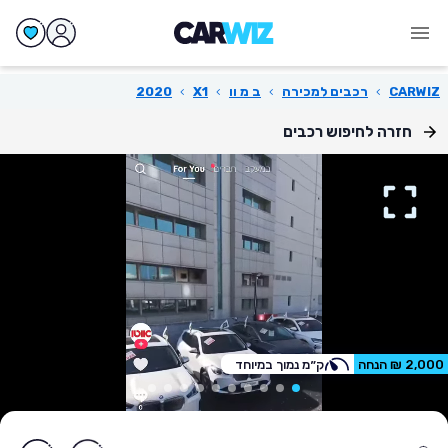
CARWIZ
›
רכבים למכירה
›
ב מ וו
›
X1
›
2020
חזרה לחיפוש רכבים
2,000 ₪ הנחה
ק״מ נמוך במיוחד