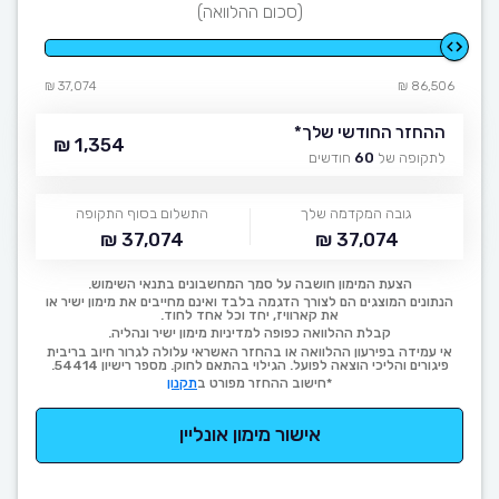
(סכום ההלוואה)
37,074 ₪
86,506 ₪
ההחזר החודשי שלך
*
1,354 ₪
לתקופה של
60
חודשים
גובה המקדמה שלך
התשלום בסוף התקופה
37,074 ₪
37,074 ₪
הצעת המימון חושבה על סמך המחשבונים בתנאי השימוש.
הנתונים המוצגים הם לצורך הדגמה בלבד ואינם מחייבים את מימון ישיר או
את קארוויז, יחד וכל אחד לחוד.
קבלת ההלוואה כפופה למדיניות מימון ישיר ונהליה.
אי עמידה בפירעון ההלוואה או בהחזר האשראי עלולה לגרור חיוב בריבית
פיגורים והליכי הוצאה לפועל. הגילוי בהתאם לחוק. מספר רישיון 54414.
*חישוב ההחזר מפורט ב
תקנון
אישור מימון אונליין