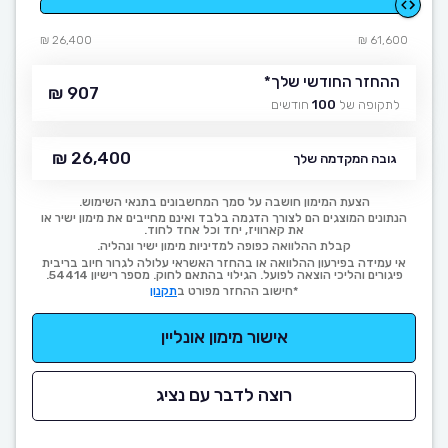
26,400 ₪
61,600 ₪
ההחזר החודשי שלך
*
907 ₪
לתקופה של
100
חודשים
26,400 ₪
גובה המקדמה שלך
הצעת המימון חושבה על סמך המחשבונים בתנאי השימוש.
הנתונים המוצגים הם לצורך הדגמה בלבד ואינם מחייבים את מימון ישיר או
את קארוויז, יחד וכל אחד לחוד.
קבלת ההלוואה כפופה למדיניות מימון ישיר ונהליה.
אי עמידה בפירעון ההלוואה או בהחזר האשראי עלולה לגרור חיוב בריבית
פיגורים והליכי הוצאה לפועל. הגילוי בהתאם לחוק. מספר רישיון 54414.
*חישוב ההחזר מפורט ב
תקנון
אישור מימון אונליין
רוצה לדבר עם נציג