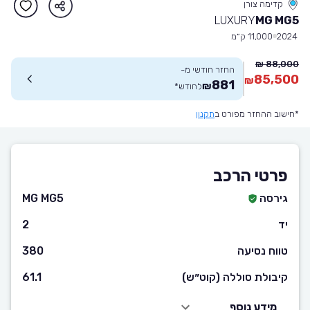
קדימה צורן
LUXURY
MG MG5
2024
11,000 ק״מ
88,000 ₪
החזר חודשי מ-
85,500
₪
881
₪
לחודש
*
*חישוב ההחזר מפורט ב
תקנון
פרטי הרכב
גירסה
MG MG5
יד
2
טווח נסיעה
380
קיבולת סוללה (קוט״ש)
61.1
מידע נוסף