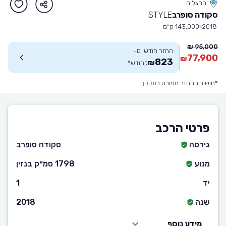
הרצליה
סקודה סופרב
STYLE
2018
143,000 ק״מ
95,000 ₪
החזר חודשי מ-
77,900
₪
823
₪
לחודש
*
*חישוב ההחזר מפורט ב
תקנון
פרטי הרכב
גירסה
סקודה סופרב
מנוע
1798 סמ״ק בנזין
יד
1
שנה
2018
מידע נוסף