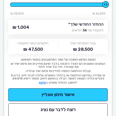
28,500 ₪
66,500 ₪
ההחזר החודשי שלך
*
1,004 ₪
לתקופה של
36
חודשים
גובה המקדמה שלך
התשלום בסוף התקופה
47,500 ₪
28,500 ₪
הצעת המימון חושבה על סמך המחשבונים בתנאי השימוש.
הנתונים המוצגים הם לצורך הדגמה בלבד ואינם מחייבים את מימון ישיר או
את קארוויז, יחד וכל אחד לחוד.
קבלת ההלוואה כפופה למדיניות מימון ישיר ונהליה.
אי עמידה בפירעון ההלוואה או בהחזר האשראי עלולה לגרור חיוב בריבית
פיגורים והליכי הוצאה לפועל. הגילוי בהתאם לחוק. מספר רישיון 54414.
*חישוב ההחזר מפורט ב
תקנון
אישור מימון אונליין
רוצה לדבר עם נציג