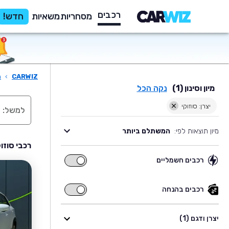
רכבים
מסחריות
משאיות
חדש!
CARWIZ
›
ר
מיון וסינון (1)
נקה הכל
יצרן: סוזוקי
מיון תוצאות לפי:
המשתלם ביותר
רכבי סוזו
רכבים חשמליים
רכבים
חשמליים
רכבים בהנחה
רכבים
בהנחה
יצרן ודגם (1)