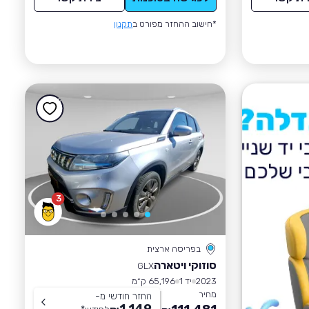
*חישוב ההחזר מפורט ב
תקנון
3
בפריסה ארצית
סוזוקי ויטארה
GLX
2023
יד 1
65,196 ק״מ
מחיר
החזר חודשי מ-