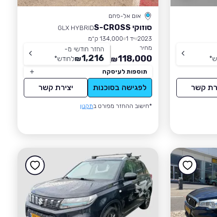
אום אל-פחם
סוזוקי S-CROSS
GLX HYBRID
2023
יד 1
134,000 ק״מ
מחיר
החזר חודשי מ-
1,216
118,000
ש
*
₪
לחודש
*
₪
תוספות לעיסקה
רת קשר
לפגישה בסוכנות
יצירת קשר
*חישוב ההחזר מפורט ב
תקנון