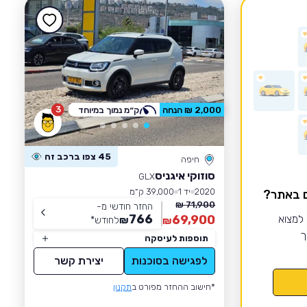
3
2,000 ₪ הנחה
ק״מ נמוך במיוחד
45 צפו ברכב זה
חיפה
סוזוקי איגניס
GLX
2020
יד 1
39,000 ק״מ
ם באתר?
71,900 ₪
החזר חודשי מ-
766
 למצוא
69,900
₪
לחודש
*
₪
ך
תוספות לעיסקה
לפגישה בסוכנות
יצירת קשר
*חישוב ההחזר מפורט ב
תקנון