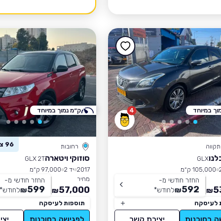
וך במיוחד
4
ק״מ נמוך במיוחד
96 צפו ברכב זה
קווה
רחובות
לנו
סוזוקי ויטארה
GLX 2T
GLX
105,000 ק״מ
2017
יד 2
97,000 ק״מ
מחיר
החזר חודשי מ-
החזר חודשי מ-
599
592
57,000
5
₪
לחודש
*
₪
לחודש
*
₪
₪
 לעיסקה
תוספות לעיסקה
ה בסוכנות
יצירת קשר
לפגישה בסוכנות
יצי