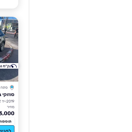
ק״מ נמ
פתח ת
סוזוקי ב
2019
יד 2
מחיר
3,000
תוספות
לפגיש