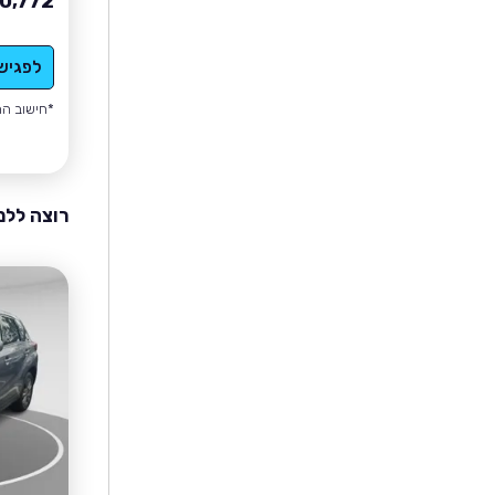
0,772
לפגיש
*חישוב הה
רוצה ללמ