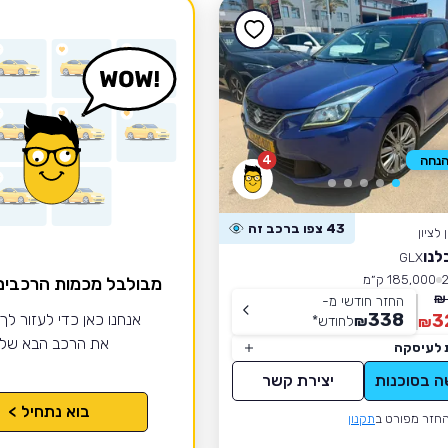
4
43 צפו ברכב זה
לציון
לנו
GLX
185,000 ק״מ
מבולבל מכמות הרכבי
החזר חודשי מ-
338
3
אנחנו כאן כדי לעזור לך
₪
לחודש
*
₪
את הרכב הבא של
 לעיסקה
ה בסוכנות
יצירת קשר
בוא נתחיל >
חזר מפורט ב
תקנון