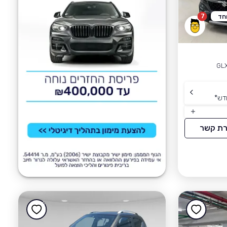
7
חד
GL
דש
*
רת קשר