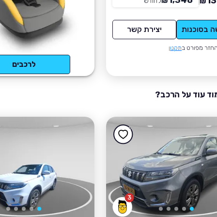
1,348
13
₪
לחודש
*
₪
ה בסוכנות
יצירת קשר
חזר מפורט ב
תקנון
לרכבים
וד עוד על הרכב?
3