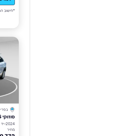
*חישוב הה
בפרי
סוזוקי S-CROSS
2024
יד 1
מחיר