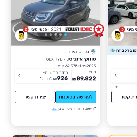
 מיני
2024
פנאי מיני
2
3
בפריסה ארצית
סוזוקי איגניס
GLX HYBRID
2023
יד 1
62,378 ק״מ
מחיר
החזר חודשי מ-
926
89,822
₪
לחודש
*
₪
רת קשר
לפגישה בסוכנות
יצירת קשר
*חישוב ההחזר מפורט ב
תקנון