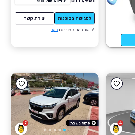
1,149
111,481
₪
לחודש
*
₪
לפגישה בסוכנות
יצירת קשר
*חישוב ההחזר מפורט ב
תקנון
7
4
פתוח בשבת