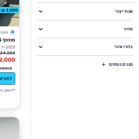
2,000 ₪ הנחה
שנת ייצור
מחיר
פתח ת
סוזוקי S-CROSS
בחרו אזור
2023
יד 1
124,000 ₪
2,000
סננים נוספים
תוספות
לפגיש
*חישוב הה