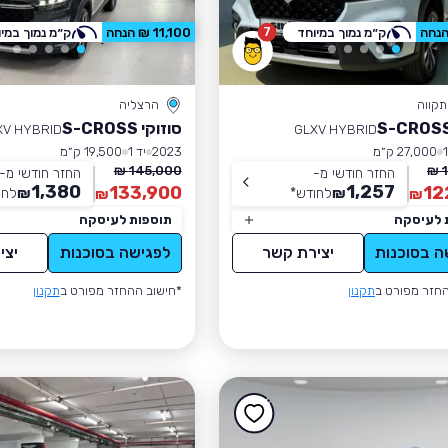
7
ק״מ נמוך במיוחד
11,100 ₪ הנחה
ק״מ נמוך במיו
קווה
הרצליה
סוזוקי S-CROSS
XV HYBRID
GLXV HYBRID
27,000 ק״מ
2023
יד 1
19,500 ק״מ
145,000 ₪
החזר חודשי מ-
החזר חודשי מ-
1,380
1,257
133,900
12
₪
לחודש
*
₪
לחו
₪
₪
 לעיסקה
תוספות לעיסקה
ה בסוכנות
יצירת קשר
לפגישה בסוכנות
יצי
חזר מפורט ב
תקנון
*חישוב ההחזר מפורט ב
תקנון