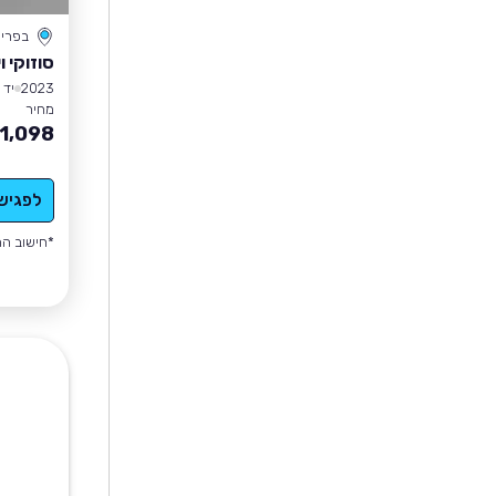
בפרי
סוזוקי 
2023
יד 1
מחיר
11,098
לפגיש
*חישוב הה