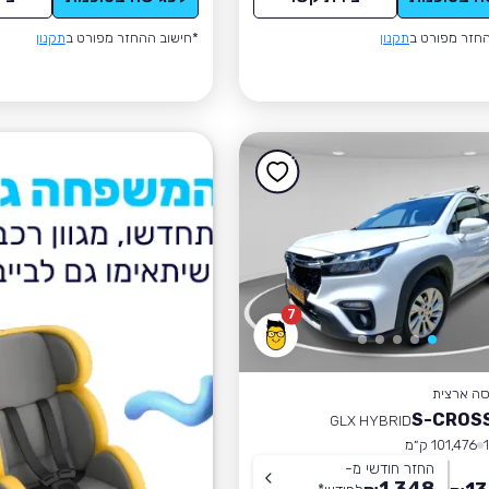
חזר מפורט ב
תקנון
*חישוב ההחזר מפורט ב
תקנון
7
סה ארצית
GLX HYBRID
101,476 ק״מ
החזר חודשי מ-