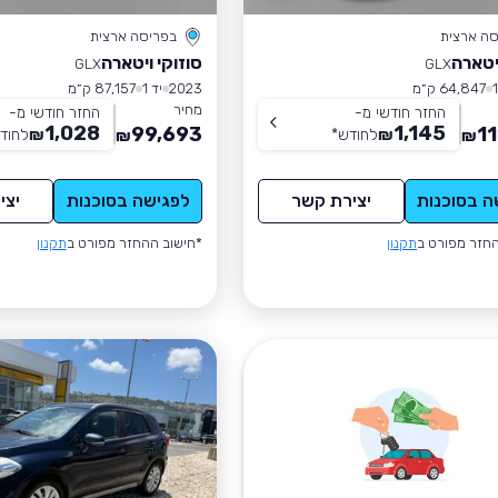
סה ארצית
בפריסה ארצית
ויטארה
סוזוקי ויטארה
GLX
GLX
64,847 ק״מ
2023
יד 1
87,157 ק״מ
מחיר
החזר חודשי מ-
החזר חודשי מ-
1,028
1,145
99,693
1
₪
לחודש
*
₪
לחוד
₪
₪
ה בסוכנות
יצירת קשר
לפגישה בסוכנות
יצי
חזר מפורט ב
תקנון
*חישוב ההחזר מפורט ב
תקנון