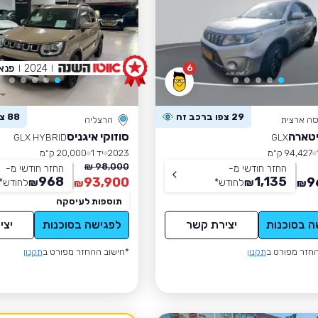
2024
פנאי
6
29 צפו ברכב זה
88 צפו ברכב זה
סה ארצית
הרצליה
ויטארה
סוזוקי איגניס
GLX HYBRID
GLX
94,427 ק״מ
2023
יד 1
20,000 ק״מ
98,000 ₪
החזר חודשי מ-
החזר חודשי מ-
968
1,135
93,900
9
₪
לחודש
*
₪
לחודש
*
₪
₪
תוספות לעיסקה
ה בסוכנות
יצירת קשר
לפגישה בסוכנות
יצי
חזר מפורט ב
תקנון
*חישוב ההחזר מפורט ב
תקנון