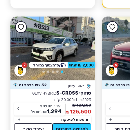
7
6
2,000 ₪ הנחה
ק״מ נמוך במיוחד
32 צפו ברכב זה
ראשון לציון
סוזוקי S-CROSS
GLXV HYBRID
2023
יד 1
30,000 ק״מ
127,500 ₪
החזר חודשי מ-
1,294
125,500
₪
לחודש
*
₪
תוספות לעיסקה
רת קשר
לפגישה בסוכנות
יצירת קשר