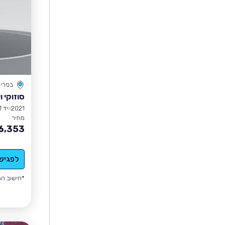
בפרי
סוזוקי 
2021
יד 1
מחיר
6,353
לפגיש
*חישוב הה