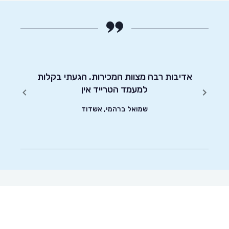
אני מא
בכל תהל
יטוט
אדיבות רבה מצוות המכירות. הגעתי בקלות
רכב כ
שונים.
למעמד הטרייד אין
השירו
שמואל ברהמי, אשדוד