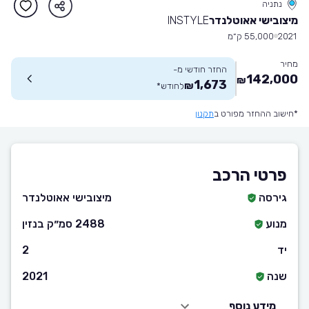
נתניה
מיצובישי אאוטלנדר
INSTYLE
2021
55,000 ק״מ
מחיר
החזר חודשי מ-
142,000
₪
1,673
₪
לחודש
*
*חישוב ההחזר מפורט ב
תקנון
פרטי הרכב
גירסה
מיצובישי אאוטלנדר
מנוע
2488 סמ״ק בנזין
יד
2
שנה
2021
מידע נוסף