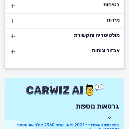
בטיחות
מידות
מולטימדיה ותקשורת
אבזור ונוחות
גרסאות נוספות
מיצובישי אאוטלנדר 2021 פנאי-שטח 2360 סמ'ק אוטומטית