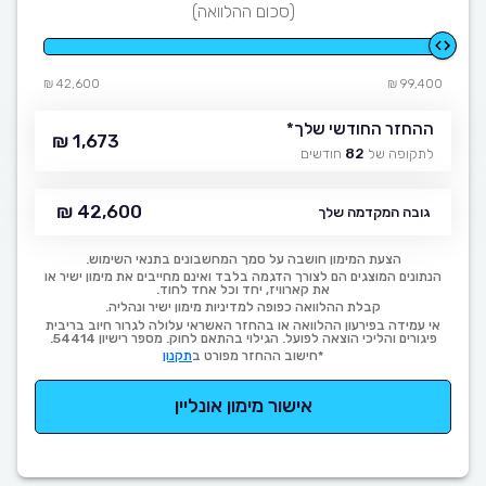
(סכום ההלוואה)
42,600 ₪
99,400 ₪
ההחזר החודשי שלך
*
1,673 ₪
לתקופה של
82
חודשים
42,600 ₪
גובה המקדמה שלך
הצעת המימון חושבה על סמך המחשבונים בתנאי השימוש.
הנתונים המוצגים הם לצורך הדגמה בלבד ואינם מחייבים את מימון ישיר או
את קארוויז, יחד וכל אחד לחוד.
קבלת ההלוואה כפופה למדיניות מימון ישיר ונהליה.
אי עמידה בפירעון ההלוואה או בהחזר האשראי עלולה לגרור חיוב בריבית
פיגורים והליכי הוצאה לפועל. הגילוי בהתאם לחוק. מספר רישיון 54414.
*חישוב ההחזר מפורט ב
תקנון
אישור מימון אונליין