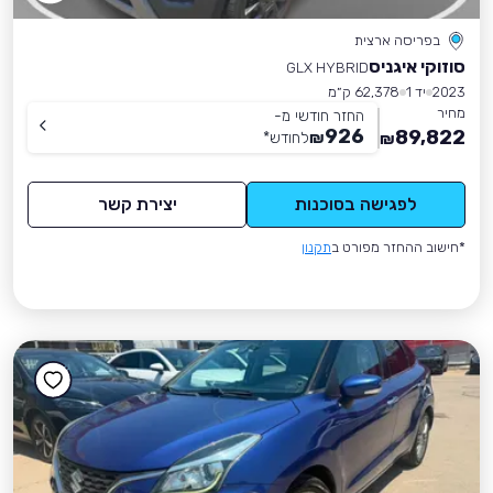
בפריסה ארצית
סוזוקי איגניס
GLX HYBRID
2023
יד 1
62,378 ק״מ
מחיר
החזר חודשי מ-
926
89,822
₪
לחודש
*
₪
לפגישה בסוכנות
יצירת קשר
*חישוב ההחזר מפורט ב
תקנון