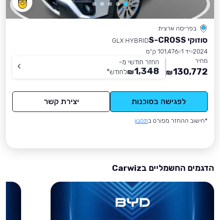
בפריסה ארצית
סוזוקי S-CROSS
GLX HYBRID
2024
יד 1
101,476 ק״מ
מחיר
החזר חודשי מ-
1,348
130,772
₪
לחודש
*
₪
לפגישה בסוכנות
יצירת קשר
*חישוב ההחזר מפורט ב
תקנון
הדגמים החשמליים בCarwiz