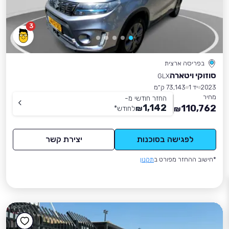
3
בפריסה ארצית
סוזוקי ויטארה
GLX
2023
יד 1
73,143 ק״מ
מחיר
החזר חודשי מ-
1,142
110,762
₪
לחודש
*
₪
לפגישה בסוכנות
יצירת קשר
*חישוב ההחזר מפורט ב
תקנון