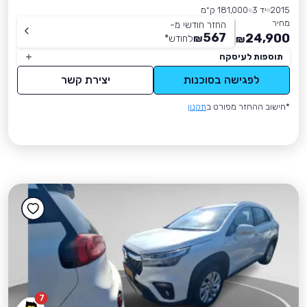
2015
יד 3
181,000 ק״מ
מחיר
החזר חודשי מ-
567
24,900
₪
לחודש
*
₪
תוספות לעיסקה
לפגישה בסוכנות
יצירת קשר
*חישוב ההחזר מפורט ב
תקנון
7