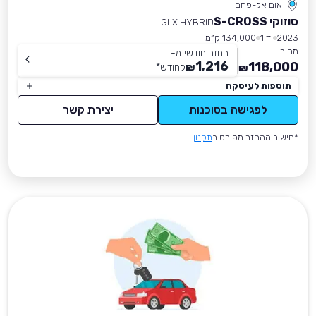
אום אל-פחם
סוזוקי S-CROSS
GLX HYBRID
2023
יד 1
134,000 ק״מ
מחיר
החזר חודשי מ-
1,216
118,000
₪
לחודש
*
₪
תוספות לעיסקה
לפגישה בסוכנות
יצירת קשר
*חישוב ההחזר מפורט ב
תקנון