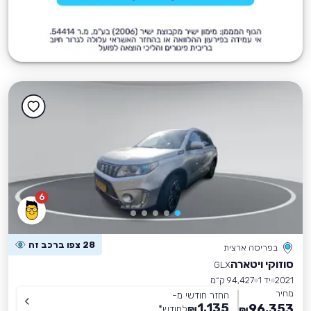
6
28 צפו ברכב זה
בפריסה ארצית
סוזוקי ויטארה
GLX
2021
יד 1
94,427 ק״מ
מחיר
החזר חודשי מ-
1,135
96,353
₪
לחודש
*
₪