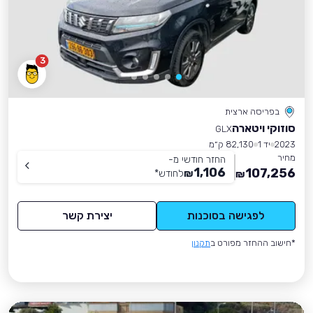
3
בפריסה ארצית
סוזוקי ויטארה
GLX
2023
יד 1
82,130 ק״מ
מחיר
החזר חודשי מ-
1,106
107,256
₪
לחודש
*
₪
לפגישה בסוכנות
יצירת קשר
*חישוב ההחזר מפורט ב
תקנון