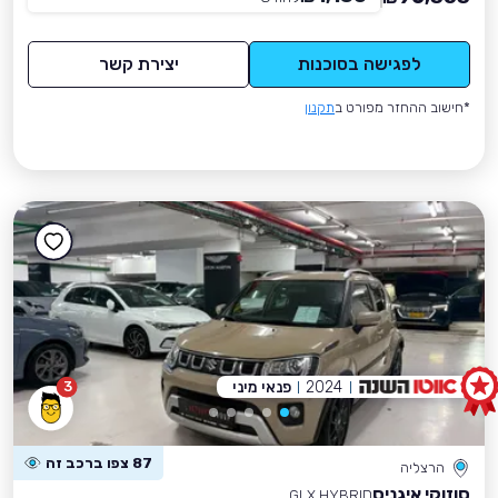
לפגישה בסוכנות
יצירת קשר
*חישוב ההחזר מפורט ב
תקנון
2024
פנאי מיני
3
87 צפו ברכב זה
הרצליה
סוזוקי איגניס
GLX HYBRID