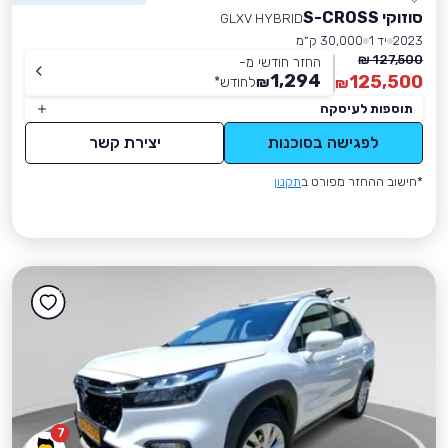
סוזוקי S-CROSS
GLXV HYBRID
2023
יד 1
30,000 ק״מ
127,500 ₪
החזר חודשי מ-
1,294
125,500
₪
לחודש
*
₪
תוספות לעיסקה
לפגישה בסוכנות
יצירת קשר
*חישוב ההחזר מפורט ב
תקנון
7