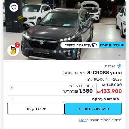
7
11,100 ₪ הנחה
ק״מ נמוך במיוחד
הרצליה
סוזוקי S-CROSS
GLXV HYBRID
2023
יד 1
19,500 ק״מ
145,000 ₪
החזר חודשי מ-
1,380
133,900
₪
לחודש
*
₪
תוספות לעיסקה
לפגישה בסוכנות
יצירת קשר
*חישוב ההחזר מפורט ב
תקנון