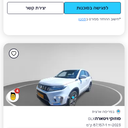
לפגישה בסוכנות
יצירת קשר
*חישוב ההחזר מפורט ב
תקנון
4
בפריסה ארצית
סוזוקי ויטארה
GLX
2023
יד 1
87,157 ק״מ