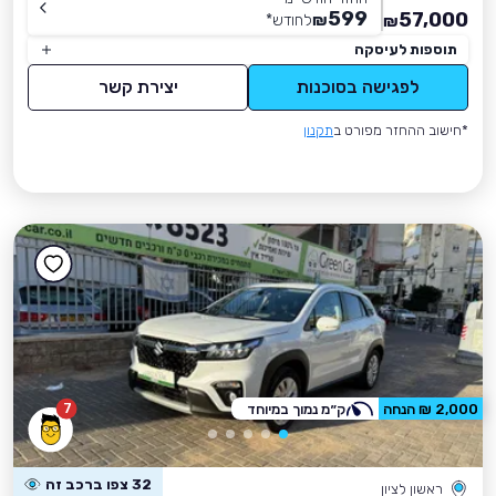
599
57,000
₪
לחודש
*
₪
תוספות לעיסקה
לפגישה בסוכנות
יצירת קשר
*חישוב ההחזר מפורט ב
תקנון
7
2,000 ₪ הנחה
ק״מ נמוך במיוחד
32 צפו ברכב זה
ראשון לציון