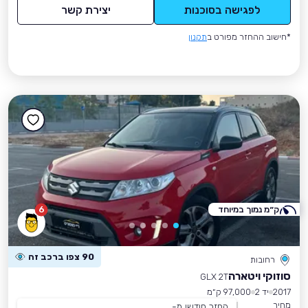
לפגישה בסוכנות
יצירת קשר
*חישוב ההחזר מפורט ב
תקנון
ק״מ נמוך במיוחד
6
90 צפו ברכב זה
רחובות
סוזוקי ויטארה
GLX 2T
2017
יד 2
97,000 ק״מ
מחיר
החזר חודשי מ-