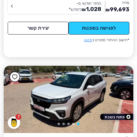
מחיר
החזר חודשי מ-
1,028
99,693
₪
לחודש
*
₪
לפגישה בסוכנות
יצירת קשר
*חישוב ההחזר מפורט ב
תקנון
7
פתוח בשבת