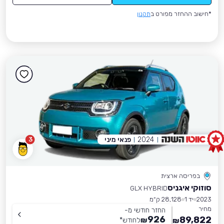
*חישוב ההחזר מפורט ב
תקנון
2024
פנאי מיני
3
בפריסה ארצית
סוזוקי איגניס
GLX HYBRID
2023
יד 1
28,128 ק״מ
מחיר
החזר חודשי מ-
926
89,822
₪
לחודש
*
₪