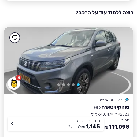
רוצה ללמוד עוד על הרכב?
3
בפריסה ארצית
סוזוקי ויטארה
GLX
2023
יד 1
64,847 ק״מ
מחיר
החזר חודשי מ-
1,145
111,098
₪
לחודש
*
₪