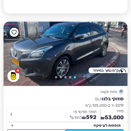
ק״מ נמוך במיוחד
4
פתח תקווה
סוזוקי בלנו
GLX
2019
יד 2
105,000 ק״מ
מחיר
החזר חודשי מ-
592
53,000
₪
לחודש
*
₪
תוספות לעיסקה