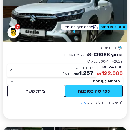
7
2,000 ₪ הנחה
ק״מ נמוך במיוחד
פתח תקווה
סוזוקי S-CROSS
GLXV HYBRID
2023
יד 1
27,000 ק״מ
124,000 ₪
החזר חודשי מ-
1,257
122,000
₪
לחודש
*
₪
תוספות לעיסקה
לפגישה בסוכנות
יצירת קשר
*חישוב ההחזר מפורט ב
תקנון