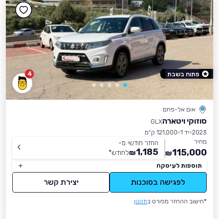
4
פתוח בשבת
אום אל-פחם
סוזוקי ויטארה
GLX
2023
יד 1
121,000 ק״מ
מחיר
החזר חודשי מ-
1,185
115,000
₪
לחודש
*
₪
תוספות לעיסקה
לפגישה בסוכנות
יצירת קשר
*חישוב ההחזר מפורט ב
תקנון