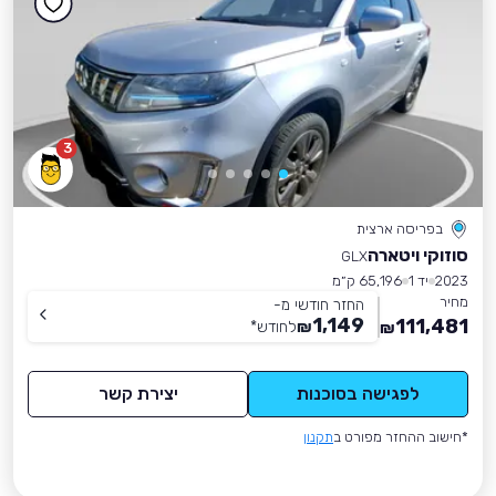
3
בפריסה ארצית
סוזוקי ויטארה
GLX
2023
יד 1
65,196 ק״מ
מחיר
החזר חודשי מ-
1,149
111,481
₪
לחודש
*
₪
לפגישה בסוכנות
יצירת קשר
*חישוב ההחזר מפורט ב
תקנון