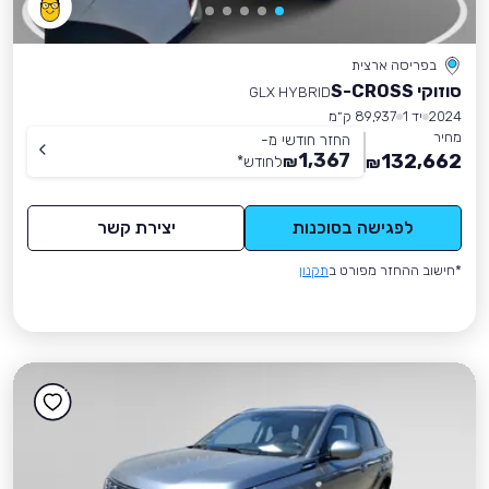
בפריסה ארצית
סוזוקי S-CROSS
GLX HYBRID
2024
יד 1
89,937 ק״מ
מחיר
החזר חודשי מ-
1,367
132,662
₪
לחודש
*
₪
לפגישה בסוכנות
יצירת קשר
*חישוב ההחזר מפורט ב
תקנון