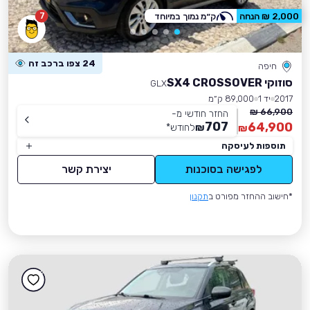
7
2,000 ₪ הנחה
ק״מ נמוך במיוחד
24 צפו ברכב זה
חיפה
סוזוקי SX4 CROSSOVER
GLX
2017
יד 1
89,000 ק״מ
66,900 ₪
החזר חודשי מ-
707
64,900
₪
לחודש
*
₪
תוספות לעיסקה
לפגישה בסוכנות
יצירת קשר
*חישוב ההחזר מפורט ב
תקנון