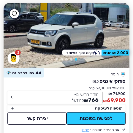
3
2,000 ₪ הנחה
ק״מ נמוך במיוחד
44 צפו ברכב זה
חיפה
סוזוקי איגניס
GLX
2020
יד 1
39,000 ק״מ
71,900 ₪
החזר חודשי מ-
766
69,900
₪
לחודש
*
₪
תוספות לעיסקה
לפגישה בסוכנות
יצירת קשר
*חישוב ההחזר מפורט ב
תקנון