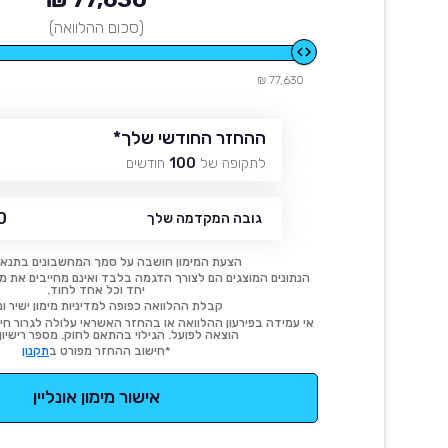
(סכום ההלוואה)
77,630 ₪
ההחזר החודשי שלך
*
לתקופה של
100
חודשים
₪
גובה המקדמה שלך
הצעת המימון חושבה על סמך המחשבונים בתנאי
הנתונים המוצגים הם לצורך הדגמה בלבד ואינם מחייבים את מימו
יחד וכל אחד לחוד.
קבלת ההלוואה כפופה למדיניות מימון ישיר ונ
אי עמידה בפירעון ההלוואה או בהחזר האשראי עלולה לגרור חיוב
הוצאה לפועל. הגילוי בהתאם לחוק. מספר רישיון 54414.
*חישוב ההחזר מפורט ב
תקנון
אישור מימון אונליין