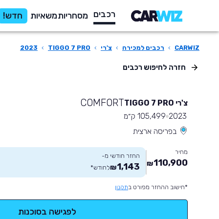
רכבים
מסחריות
משאיות
חדש!
CARWIZ
›
רכבים למכירה
›
צ'רי
›
TIGGO 7 PRO
›
2023
חזרה לחיפוש רכבים
COMFORT
צ'רי TIGGO 7 PRO
2023
105,499 ק״מ
בפריסה ארצית
מחיר
החזר חודשי מ-
110,900
₪
1,143
₪
לחודש
*
*חישוב ההחזר מפורט ב
תקנון
לפגישה בסוכנות