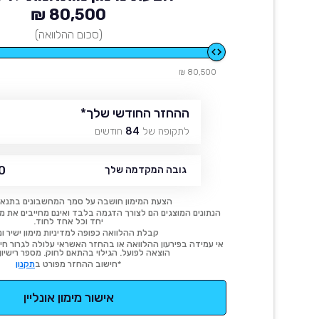
80,500 ₪
(סכום ההלוואה)
80,500 ₪
ההחזר החודשי שלך
*
לתקופה של
84
חודשים
 ₪
גובה המקדמה שלך
הצעת המימון חושבה על סמך המחשבונים בתנאי
הנתונים המוצגים הם לצורך הדגמה בלבד ואינם מחייבים את מימו
יחד וכל אחד לחוד.
קבלת ההלוואה כפופה למדיניות מימון ישיר ונ
אי עמידה בפירעון ההלוואה או בהחזר האשראי עלולה לגרור חיוב
הוצאה לפועל. הגילוי בהתאם לחוק. מספר רישיון 54414.
*חישוב ההחזר מפורט ב
תקנון
אישור מימון אונליין