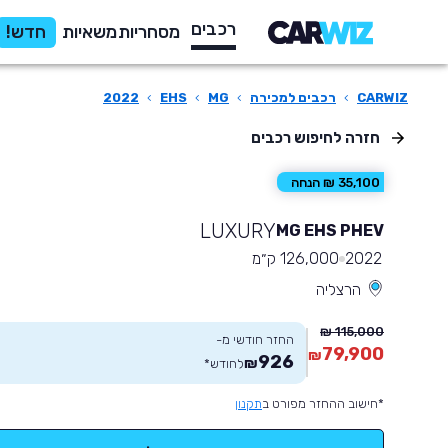
רכבים
מסחריות
משאיות
חדש!
CARWIZ
›
רכבים למכירה
›
MG
›
EHS
›
2022
חזרה לחיפוש רכבים
35,100 ₪ הנחה
LUXURY
MG EHS PHEV
2022
126,000 ק״מ
הרצליה
115,000 ₪
החזר חודשי מ-
79,900
₪
926
₪
לחודש
*
*חישוב ההחזר מפורט ב
תקנון