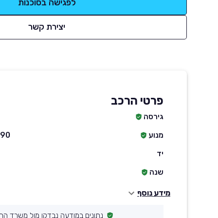
לפגישה בסוכנות
יצירת קשר
פרטי הרכב
גירסה
מנוע
1490 סמ״ק ח
יד
שנה
מידע נוסף
נתונים במודעה נבדקו מול משרד הת